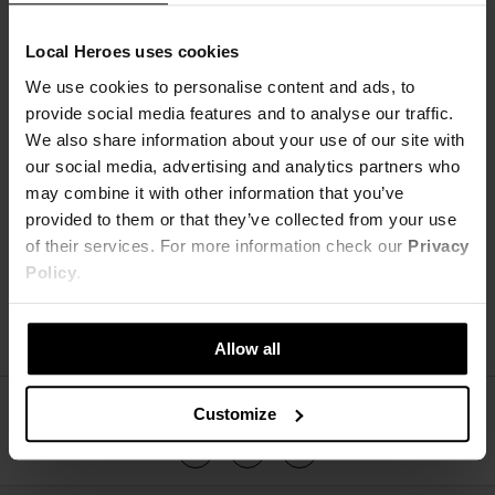
OEKO-TEX STANDARD 100
Local Heroes uses cookies
WRAZ Z 19 MAJA DO WIĘKSZOŚCI NASZYCH T-SHIRTÓW, BLUZ ORAZ
We use cookies to personalise content and ads, to
DRESÓW ZOSTAŁ PRZYZNANY CERTYFIKAT
provide social media features and to analyse our traffic.
OEKO-TEX.
We also share information about your use of our site with
OZNACZA TO, ŻE MATERIAŁY KTÓRE ZOSTAŁY UŻYTE PRZY PRODUKCJI
PRODUKTÓW OZNAKOWANYCH ZIELONYM LOGIEM LH NIE ZAWIERAJĄ
our social media, advertising and analytics partners who
POTENCJALNIE SZKODLIWYCH CHEMICZNIE SUBSTANCJI.
may combine it with other information that you’ve
provided to them or that they’ve collected from your use
of their services. For more information check our
Privacy
Policy
.
DOSTAWY DO MAGAZYNU
STARAMY SIĘ UPEWNIĆ, ŻE WSZYSTKIE DOSTAWY DOCIERAJĄ DO NAS
W OPAKOWANIACH NADAJĄCYCH
SIĘ DO WIELOKROTNEGO LUB DO PONOWNEGO UŻYTKU
Allow all
ŚLEDŹ NAS
Customize