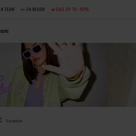
LH TEAM
🍬 LH BLUSH
🔥SALE UP TO -80%
MA
ASTIC
ZA
NIE 
ZA
C
0 produktów