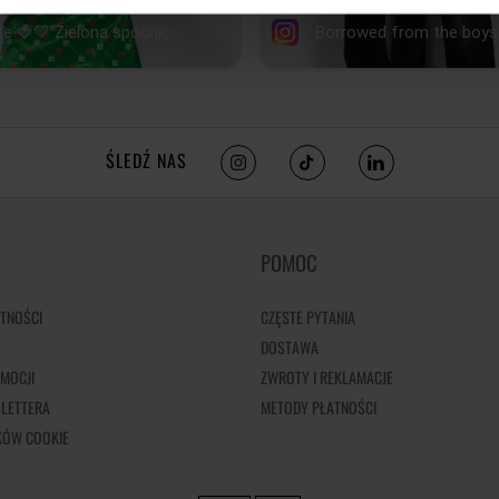
ŚLEDŹ NAS
POMOC
TNOŚCI
CZĘSTE PYTANIA
DOSTAWA
MOCJI
ZWROTY I REKLAMACJE
LETTERA
METODY PŁATNOŚCI
IKÓW COOKIE