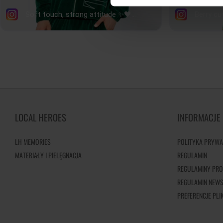
LOCAL HEROES
INFORMACJE
LH MEMORIES
POLITYKA PRYWA
MATERIAŁY I PIELĘGNACJA
REGULAMIN
REGULAMINY PRO
REGULAMIN NEWS
PREFERENCJE PL