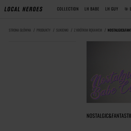
COLLECTION
LH BABE
LH GUY
🎯 
STRONA GŁÓWNA
PRODUKTY
SUKIENKI
Z KRÓTKIM RĘKAWEM
NOSTALGIC&FANT
NOSTALGIC&FANTASTI