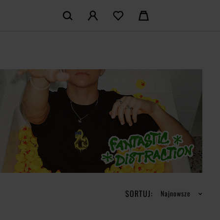
KOSZYK:
M KONTO
Nie posiadasz produktów w koszyku
LOGUJ SIĘ
MAM KONTA
ŁÓŻ KONTO
SORTUJ:
Najnowsze