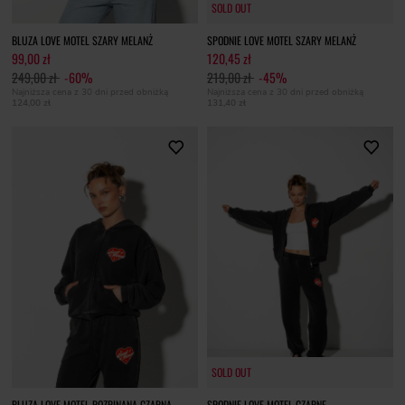
SOLD OUT
SOLD OUT
BLUZA LOVE MOTEL SZARY MELANŻ
SPODNIE LOVE MOTEL SZARY MELANŻ
99,00 zł
120,45 zł
249,00 zł
-60%
219,00 zł
-45%
Najniższa cena z 30 dni przed obniżką
Najniższa cena z 30 dni przed obniżką
124,00 zł
131,40 zł
SOLD OUT
SOLD OUT
BLUZA LOVE MOTEL ROZPINANA CZARNA
SPODNIE LOVE MOTEL CZARNE