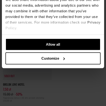
Najniższa cena z 30 dni przed obniżką
Najniższa cena z 30 dni przed obniżką
our social media, advertising and analytics partners who
95,83 zł
52,00 zł
may combine it with other information that you’ve
provided to them or that they’ve collected from your use
of their services. For more information check our
Privacy
Policy
.
Allow all
Customize
SOLD OUT
SOLD OUT
BRELOK LOVE MOTEL
7,50 zł
15,00 zł
-50%
Najniższa cena z 30 dni przed obniżką
15,00 zł