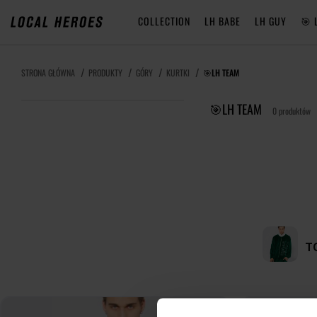
COLLECTION
LH BABE
LH GUY
🎯 
STRONA GŁÓWNA
PRODUKTY
GÓRY
KURTKI
🎯LH TEAM
🎯LH TEAM
0 produktów