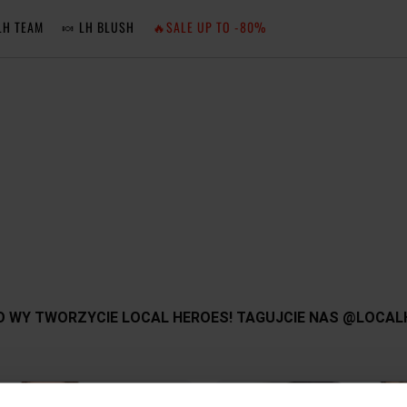
LH TEAM
🍬 LH BLUSH
🔥SALE UP TO -80%
MA
ZA
NIE 
ZA