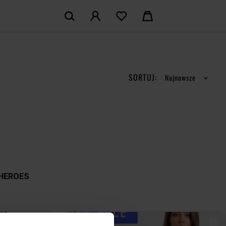
KOSZYK:
M KONTO
Nie posiadasz produktów w koszyku
LOGUJ SIĘ
SORTUJ:
Najnowsze
MAM KONTA
ŁÓŻ KONTO