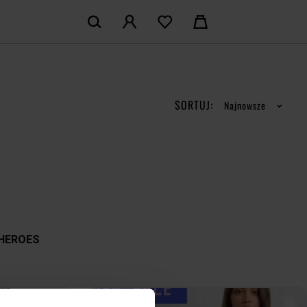
KOSZYK:
M KONTO
Nie posiadasz produktów w koszyku
LOGUJ SIĘ
SORTUJ:
Najnowsze
MAM KONTA
ŁÓŻ KONTO