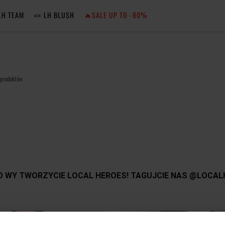
LH TEAM
🍬 LH BLUSH
🔥SALE UP TO -80%
MA
ZA
 produktów
NIE 
ZA