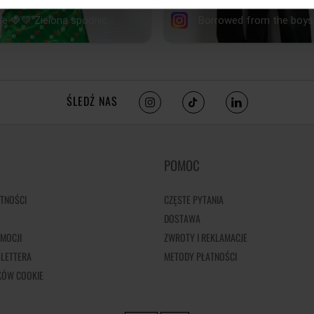
ŚLEDŹ NAS
POMOC
TNOŚCI
CZĘSTE PYTANIA
DOSTAWA
MOCJI
ZWROTY I REKLAMACJE
LETTERA
METODY PŁATNOŚCI
IKÓW COOKIE