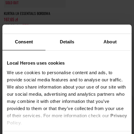
SOLD OUT
SOLD OUT
KURTKA LH ESSENTIALS BORDOWA
167,65 zł
479,00 zł
-65%
Najniższa cena z 30 dni przed obniżką
215,55 zł
Consent
Details
About
Local Heroes uses cookies
We use cookies to personalise content and ads, to
provide social media features and to analyse our traffic.
We also share information about your use of our site with
our social media, advertising and analytics partners who
may combine it with other information that you’ve
provided to them or that they’ve collected from your use
of their services. For more information check our
Privacy
Policy
.