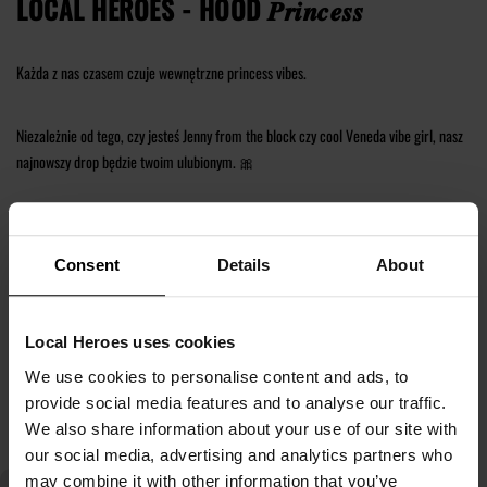
LOCAL HEROES - HOOD 𝑷𝒓𝒊𝒏𝒄𝒆𝒔𝒔
Każda z nas czasem czuje wewnętrzne princess vibes.
Niezależnie od tego, czy jesteś Jenny from the block czy cool Veneda vibe girl, nasz
najnowszy drop będzie twoim ulubionym. 🎀
Możesz nam zaufać!
Consent
Details
About
Sprawdź najnowsze dresowe zestawy, kurtkę Varsity w stylu uniwersyteckim, dwa
kolorowe kardigany i nowy drop bluz z kapturem i tiszertów.
Local Heroes uses cookies
We use cookies to personalise content and ads, to
Czytaj więcej
provide social media features and to analyse our traffic.
We also share information about your use of our site with
our social media, advertising and analytics partners who
may combine it with other information that you’ve