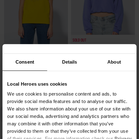
SOLD OUT
T-SHIRT CLOVER
BLUZA LUCKY Z KOŁNIERZYKIEM
29,00 zł
77,00 zł
Consent
Details
About
149,00 zł
-81%
259,00 zł
-70%
Najniższa cena z 30 dni przed obniżką
Najniższa cena z 30 dni przed obniżką
29,80 zł
77,70 zł
Local Heroes uses cookies
We use cookies to personalise content and ads, to
provide social media features and to analyse our traffic.
We also share information about your use of our site with
our social media, advertising and analytics partners who
may combine it with other information that you’ve
provided to them or that they’ve collected from your use
of their services. For more information check our
Privacy