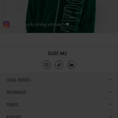
ŚLEDŹ NAS
LOCAL HEROES
INFORMACJE
LH MEMORIES
MATERIAŁY I PIELĘGNACJA
POMOC
POLITYKA PRYWATNOŚCI
REGULAMIN
KONTAKT
CZĘSTE PYTANIA
REGULAMINY PROMOCJI