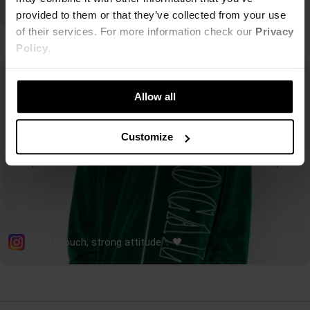
Store znajdziesz szeroki wybór produktów, które pozwolą Ci stworzyć zjawiskowe
provided to them or that they’ve collected from your use
outfit'y.
of their services. For more information check our
Privacy
Policy
.
Allow all
Customize