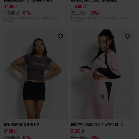
47,00 zł
119,00 zł
119,00 zł
-61%
299,00 zł
-60%
Najniższa cena z 30 dni przed obniżką
Najniższa cena z 30 dni przed obniżką
59,00 zł
149,00 zł
HOMECOMING QUEEN TOP
RÓŻOWY LONGSLEEVE PLAYERS CLUB
47,00 zł
91,00 zł
119,00 zł
-61%
229,00 zł
-60%