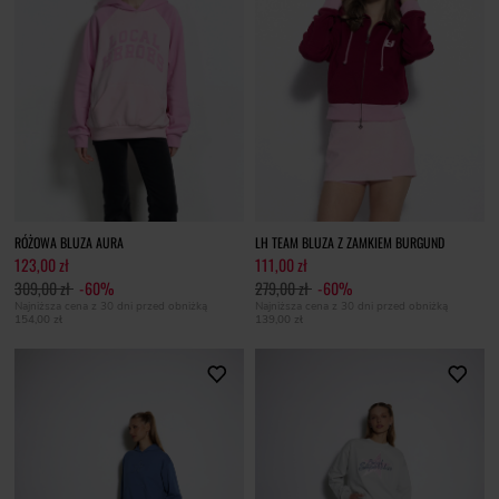
RÓŻOWA BLUZA AURA
LH TEAM BLUZA Z ZAMKIEM BURGUND
123,00 zł
111,00 zł
309,00 zł
-60%
279,00 zł
-60%
Najniższa cena z 30 dni przed obniżką
Najniższa cena z 30 dni przed obniżką
154,00 zł
139,00 zł