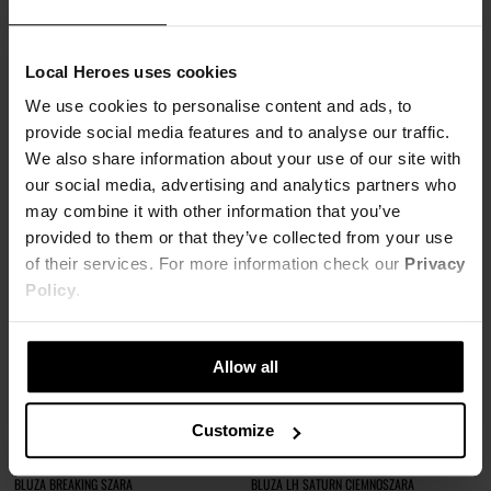
BLUZA Z KAPTUREM SUPERSTAR CZARNA
103,00 zł
BLUZA LH TEAM SZARA
259,00 zł
-60%
91,00 zł
Local Heroes uses cookies
Najniższa cena z 30 dni przed obniżką
229,00 zł
-60%
129,00 zł
We use cookies to personalise content and ads, to
Najniższa cena z 30 dni przed obniżką
114,00 zł
provide social media features and to analyse our traffic.
We also share information about your use of our site with
our social media, advertising and analytics partners who
may combine it with other information that you’ve
provided to them or that they’ve collected from your use
of their services. For more information check our
Privacy
Policy
.
Allow all
Customize
BLUZA BREAKING SZARA
BLUZA LH SATURN CIEMNOSZARA