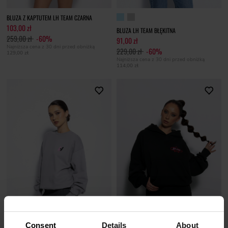
BLUZA Z KAPTUTEM LH TEAM CZARNA
103,00 zł
BLUZA LH TEAM BŁĘKITNA
259,00 zł
-60%
91,00 zł
Najniższa cena z 30 dni przed obniżką
229,00 zł
-60%
129,00 zł
Najniższa cena z 30 dni przed obniżką
114,00 zł
Consent
Details
About