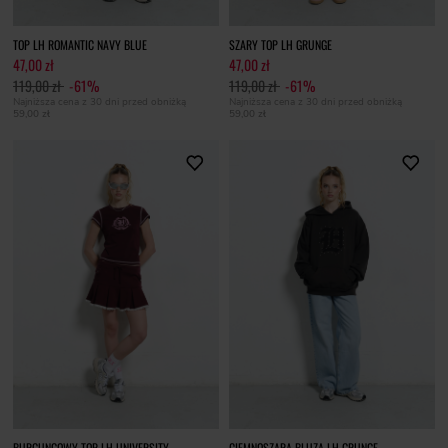
TOP LH ROMANTIC NAVY BLUE
SZARY TOP LH GRUNGE
47,00 zł
47,00 zł
119,00 zł
-61%
119,00 zł
-61%
Najniższa cena z 30 dni przed obniżką
Najniższa cena z 30 dni przed obniżką
59,00 zł
59,00 zł
BURGUNGOWY TOP LH UNIVERSITY
CIEMNOSZARA BLUZA LH GRUNGE