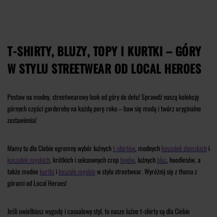
T-SHIRTY, BLUZY, TOPY I KURTKI – GÓRY
W STYLU STREETWEAR OD LOCAL HEROES
Postaw na modny, streetwearowy look od góry do dołu! Sprawdź naszą kolekcję
górnych części garderoby na każdą porę roku – baw się modą i twórz oryginalne
zestawienia!
Mamy tu dla Ciebie ogromny wybór luźnych
t-shirtów
, modnych
koszulek damskich
i
koszulek męskich
, krótkich i seksownych crop
topów
, luźnych
bluz
, hoodiesów, a
także modne
kurtki
i
koszule męskie
w stylu streetwear. Wyróżnij się z tłumu z
górami od Local Heroes!
Jeśli uwielbiasz wygodę i casualowy styl, to nasze luźne t-shirty są dla Ciebie