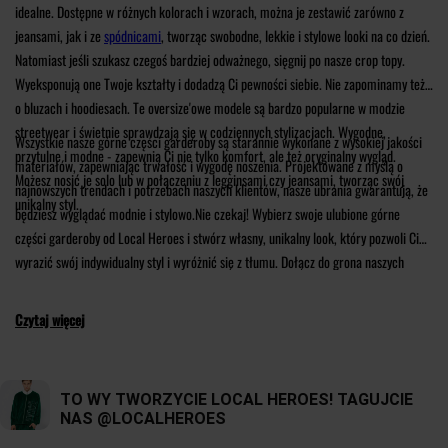
idealne. Dostępne w różnych kolorach i wzorach, można je zestawić zarówno z
jeansami, jak i ze
spódnicami
, tworząc swobodne, lekkie i stylowe looki na co dzień.
Natomiast jeśli szukasz czegoś bardziej odważnego, sięgnij po nasze crop topy.
Wyeksponują one Twoje kształty i dodadzą Ci pewności siebie. Nie zapominamy też
o bluzach i hoodiesach. Te oversize'owe modele są bardzo popularne w modzie
streetwear i świetnie sprawdzają się w codziennych stylizacjach. Wygodne,
Wszystkie nasze górne części garderoby są starannie wykonane z wysokiej jakości
przytulne i modne - zapewnią Ci nie tylko komfort, ale też oryginalny wygląd.
materiałów, zapewniając trwałość i wygodę noszenia. Projektowane z myślą o
Możesz nosić je solo lub w połączeniu z legginsami czy jeansami, tworząc swój
najnowszych trendach i potrzebach naszych klientów, nasze ubrania gwarantują, że
unikalny styl.
będziesz wyglądać modnie i stylowo.Nie czekaj! Wybierz swoje ulubione górne
części garderoby od Local Heroes i stwórz własny, unikalny look, który pozwoli Ci
wyrazić swój indywidualny styl i wyróżnić się z tłumu. Dołącz do grona naszych
klientów, którzy czerpią inspirację z naszych kreacji i tworzą oryginalne stylizacje.
Przygotuj się na to, że wszyscy będą zazdrościć Twojego streetwearowego looku od
Czytaj więcej
Local Heroes!