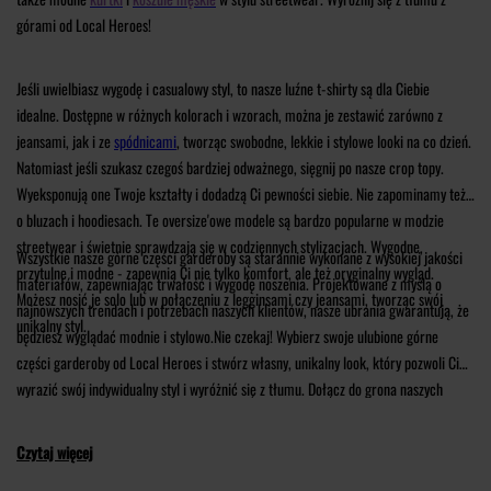
górami od Local Heroes!
Jeśli uwielbiasz wygodę i casualowy styl, to nasze luźne t-shirty są dla Ciebie
idealne. Dostępne w różnych kolorach i wzorach, można je zestawić zarówno z
jeansami, jak i ze
spódnicami
, tworząc swobodne, lekkie i stylowe looki na co dzień.
Natomiast jeśli szukasz czegoś bardziej odważnego, sięgnij po nasze crop topy.
Wyeksponują one Twoje kształty i dodadzą Ci pewności siebie. Nie zapominamy też
o bluzach i hoodiesach. Te oversize'owe modele są bardzo popularne w modzie
streetwear i świetnie sprawdzają się w codziennych stylizacjach. Wygodne,
Wszystkie nasze górne części garderoby są starannie wykonane z wysokiej jakości
przytulne i modne - zapewnią Ci nie tylko komfort, ale też oryginalny wygląd.
materiałów, zapewniając trwałość i wygodę noszenia. Projektowane z myślą o
Możesz nosić je solo lub w połączeniu z legginsami czy jeansami, tworząc swój
najnowszych trendach i potrzebach naszych klientów, nasze ubrania gwarantują, że
unikalny styl.
będziesz wyglądać modnie i stylowo.Nie czekaj! Wybierz swoje ulubione górne
części garderoby od Local Heroes i stwórz własny, unikalny look, który pozwoli Ci
wyrazić swój indywidualny styl i wyróżnić się z tłumu. Dołącz do grona naszych
klientów, którzy czerpią inspirację z naszych kreacji i tworzą oryginalne stylizacje.
Przygotuj się na to, że wszyscy będą zazdrościć Twojego streetwearowego looku od
Czytaj więcej
Local Heroes!