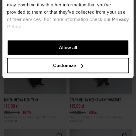
may combine it with other information that you’ve
provided to them or that they’ve collected from your use
of their services. For more information check our
Privacy
Policy
.
Allow all
Customize
BLUZA MĘSKA FISH TANK
SZARA BLUZA MĘSKA MAKE MISTAKES
115,00 zł
115,00 zł
289,00 zł
-60%
289,00 zł
-60%
Najniższa cena z 30 dni przed obniżką
Najniższa cena z 30 dni przed obniżką
144,00 zł
144,00 zł