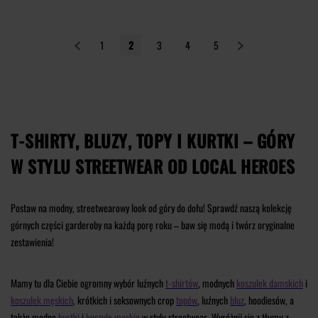
1
2
3
4
5
T-SHIRTY, BLUZY, TOPY I KURTKI – GÓRY
W STYLU STREETWEAR OD LOCAL HEROES
Postaw na modny, streetwearowy look od góry do dołu! Sprawdź naszą kolekcję
górnych części garderoby na każdą porę roku – baw się modą i twórz oryginalne
zestawienia!
Mamy tu dla Ciebie ogromny wybór luźnych
t-shirtów
, modnych
koszulek damskich
i
koszulek męskich
, krótkich i seksownych crop
topów
, luźnych
bluz
, hoodiesów, a
także modne
kurtki
i
koszule męskie
w stylu streetwear. Wyróżnij się z tłumu z