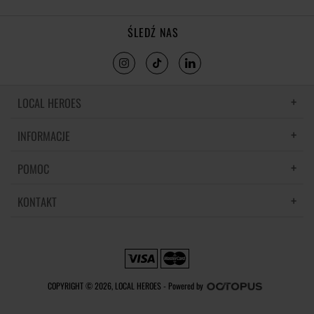
ŚLEDŹ NAS
LOCAL HEROES
INFORMACJE
LH MEMORIES
MATERIAŁY I PIELĘGNACJA
POMOC
POLITYKA PRYWATNOŚCI
REGULAMIN
KONTAKT
CZĘSTE PYTANIA
REGULAMINY PROMOCJI
DOSTAWA
REGULAMIN NEWSLETTERA
SKONTAKTUJ SIĘ Z NAMI
ZWROTY I REKLAMACJE
PREFERENCJE PLIKÓW COOKIE
METODY PŁATNOŚCI
COPYRIGHT © 2026, LOCAL HEROES -
Powered by