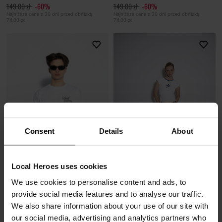
149,00 zł
-60%
149,00 zł
-60%
Najniższa cena z 30 dni przed obniżką
Najniższa cena z 30 dni przed obniżką
74,00 zł
74,00 zł
Consent
Details
About
Local Heroes uses cookies
We use cookies to personalise content and ads, to
BIAŁY T-SHIRT STICKER
BIAŁY TOP LOCAL SUPERSTAR
provide social media features and to analyse our traffic.
59,00 zł
47,00 zł
149,00 zł
-60%
119,00 zł
-61%
We also share information about your use of our site with
Najniższa cena z 30 dni przed obniżką
Najniższa cena z 30 dni przed obniżką
our social media, advertising and analytics partners who
74,00 zł
59,00 zł