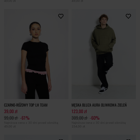
49,00 zł
49,00 zł
CZARNO-RÓŻOWY TOP LH TEAM
MĘSKA BLUZA AURA OLIWKOWA ZIELEŃ
39,00 zł
123,00 zł
99,00 zł
-61%
309,00 zł
-60%
Najniższa cena z 30 dni przed obniżką
Najniższa cena z 30 dni przed obniżką
49,00 zł
154,00 zł