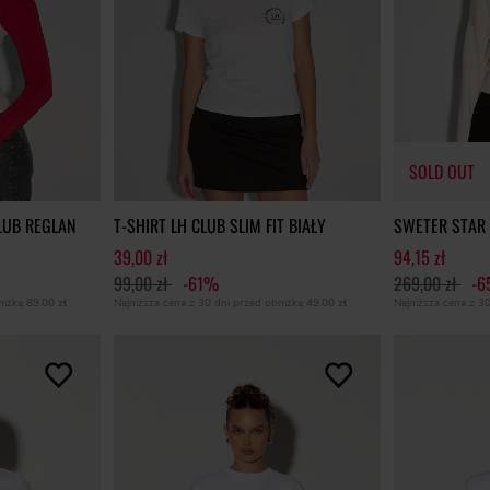
SOLD OUT
LUB REGLAN
T-SHIRT LH CLUB SLIM FIT BIAŁY
SWETER STAR
39,00 zł
94,15 zł
99,00 zł
-61%
269,00 zł
-
SOLD OUT
bniżką
89,00 zł
Najniższa cena z 30 dni przed obniżką
49,00 zł
Najniższa cena z 3