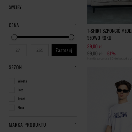
SWETRY
CENA
T-SHIRT SZPONCIĆ MŁO
SŁOWO ROKU
39,00 zł
Zastosuj
99,00 zł
-61%
Najniższa cena z 30 dni przed o
SEZON
Wiosna
Lato
Jesień
Zima
MARKA PRODUKTU