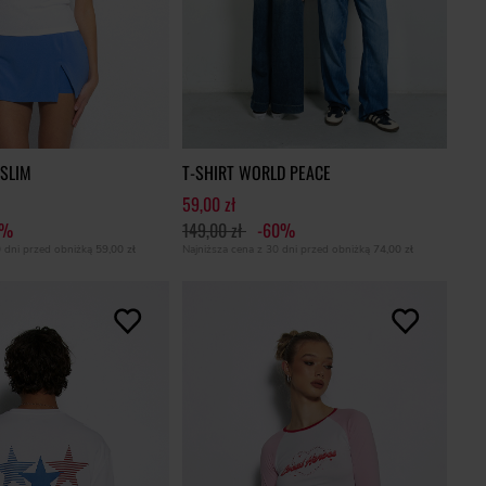
 SLIM
T-SHIRT WORLD PEACE
59,00 zł
1%
149,00 zł
-60%
0 dni przed obniżką
59,00 zł
Najniższa cena z 30 dni przed obniżką
74,00 zł