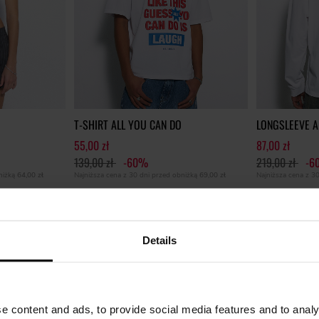
T-SHIRT ALL YOU CAN DO
LONGSLEEVE A
55,00 zł
87,00 zł
139,00 zł
-60%
219,00 zł
-6
bniżką
64,00 zł
Najniższa cena z 30 dni przed obniżką
69,00 zł
Najniższa cena z 3
ROYAL HEROES
ROYAL HEROE
Details
e content and ads, to provide social media features and to analy