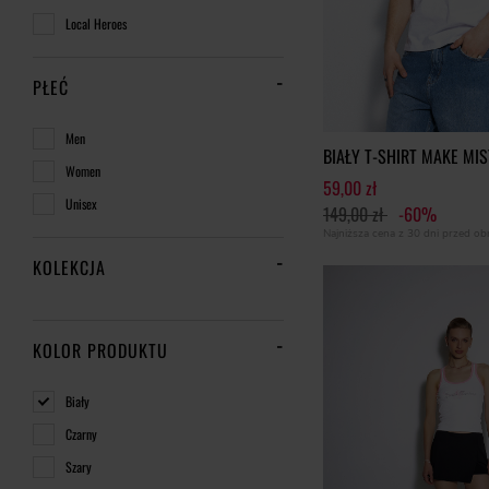
Local Heroes
PŁEĆ
Men
BIAŁY T-SHIRT MAKE MI
Women
59,00 zł
Unisex
149,00 zł
-60%
Najniższa cena z 30 dni przed o
KOLEKCJA
KOLOR PRODUKTU
Biały
Czarny
Szary