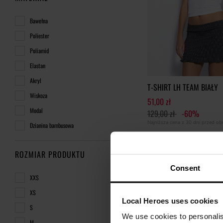
Bawełna
Poliester
Poliamid
Elastan
Akryl
T-SHIRT LH TEAM BIAŁY
Wiskoza
51,00 zł
Modal
129,00 zł
-60%
Najniższa cena z 30 dni przed o
Dzianina bambusowa
ROZMIAR PRODUKTU
Consent
XXS
XS
Local Heroes uses cookies
S
We use cookies to personalis
M