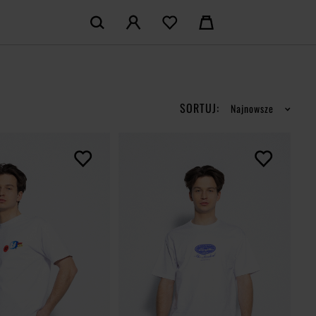
KOSZYK:
M KONTO
Nie posiadasz produktów w koszyku
LOGUJ SIĘ
SORTUJ:
Najnowsze
MAM KONTA
ŁÓŻ KONTO