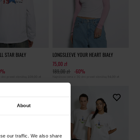
LL STAR BIAŁY
LONGSLEEVE YOUR HEART BIAŁY
75,00 zł
0%
189,00 zł
-60%
0 dni przed obniżką
109,00 zł
Najniższa cena z 30 dni przed obniżką
94,00 zł
S
About
se our traffic. We also share