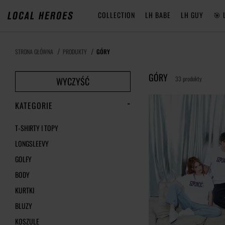
COLLECTION
LH BABE
LH GUY
🎯 
STRONA GŁÓWNA
PRODUKTY
GÓRY
GÓRY
33 produkty
WYCZYŚĆ
KATEGORIE
T-SHIRTY I TOPY
LONGSLEEVY
GOLFY
BODY
KURTKI
BLUZY
KOSZULE