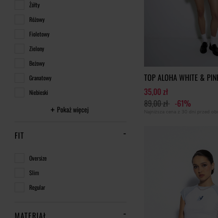
Żółty
Różowy
Fioletowy
Zielony
Beżowy
TOP ALOHA WHITE & PIN
Granatowy
35,00 zł
Niebieski
89,00 zł
-61%
Pokaż więcej
Najniższa cena z 30 dni przed o
FIT
Oversize
Slim
Regular
MATERIAŁ