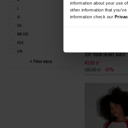
information about your use of
L
other information that you’ve
information check our
Privac
XL
XXL
ONE SIZE
XS/S
S/M
TOP YOUR HEART BIAŁY
Pokaż więcej
43,00 zł
109,00 zł
-61%
Najniższa cena z 30 dni przed o