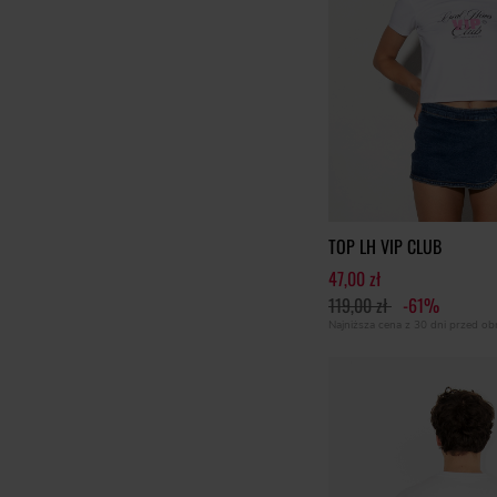
TOP LH VIP CLUB
47,00 zł
119,00 zł
-61%
Najniższa cena z 30 dni przed o