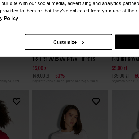
 our site with our social media, advertising and analytics partn
 provided to them or that they’ve collected from your use of thei
y Policy
.
Customize
SOLD OUT
T-SHIRT WARSAW ROYAL HEROES
T-SHIRT ROYA
55,00 zł
55,00 zł
149,00 zł
-63%
139,00 zł
-6
SOLD OUT
bniżką
54,00 zł
Najniższa cena z 30 dni przed obniżką
69,00 zł
Najniższa cena z 3