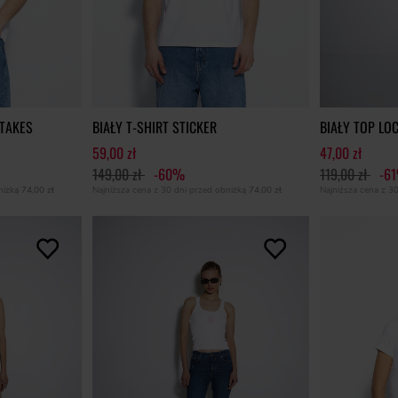
STAKES
BIAŁY T-SHIRT STICKER
BIAŁY TOP LO
59,00 zł
47,00 zł
149,00 zł
-60%
119,00 zł
-6
bniżką
74,00 zł
Najniższa cena z 30 dni przed obniżką
74,00 zł
Najniższa cena z 3