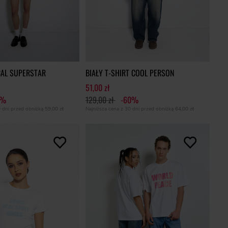
CAL SUPERSTAR
BIAŁY T-SHIRT COOL PERSON
51,00 zł
1%
129,00 zł
-60%
0 dni przed obniżką
59,00 zł
Najniższa cena z 30 dni przed obniżką
64,00 zł