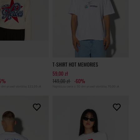
T-SHIRT HOT MEMORIES
59,00 zł
65%
149,00 zł
-60%
0 dni przed obniżką
121,05 zł
Najniższa cena z 30 dni przed obniżką
70,00 zł