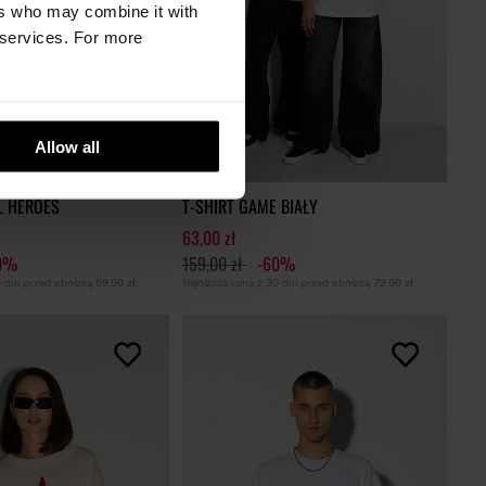
ers who may combine it with
r services. For more
Allow all
L HEROES
T-SHIRT GAME BIAŁY
63,00 zł
0%
159,00 zł
-60%
0 dni przed obniżką
69,00 zł
Najniższa cena z 30 dni przed obniżką
79,00 zł