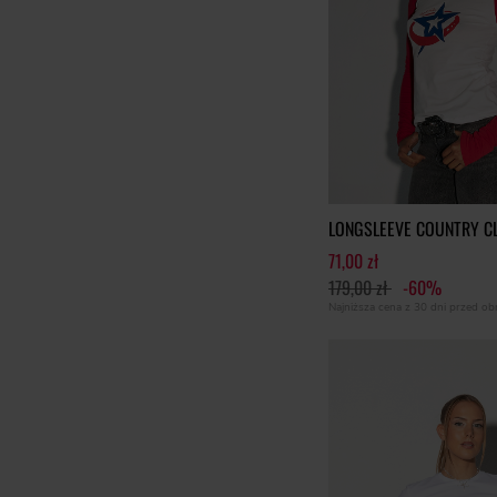
LONGSLEEVE COUNTRY C
71,00 zł
179,00 zł
-60%
Najniższa cena z 30 dni przed o