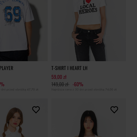
 PLAYER
T-SHIRT I HEART LH
59,00 zł
0%
149,00 zł
-60%
0 dni przed obniżką
47,70 zł
Najniższa cena z 30 dni przed obniżką
74,00 zł