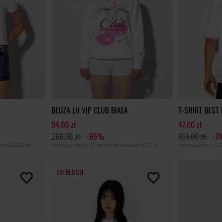
BLUZA LH VIP CLUB BIAŁA
T-SHIRT BEST
94,00 zł
47,00 zł
269,00 zł
-65%
159,00 zł
-7
bniżką
51,00 zł
Najniższa cena z 30 dni przed obniżką
94,15 zł
Najniższa cena z 3
LH BLUSH