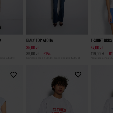
K
BIAŁY TOP ALOHA
T-SHIRT DRRS
35,00 zł
47,00 zł
89,00 zł
-61%
119,00 zł
-6
bniżką
44,00 zł
Najniższa cena z 30 dni przed obniżką
44,00 zł
Najniższa cena z 3