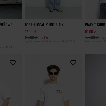
DZIEŻOWE
TOP LH LOCALLY HOT BIAŁY
BIAŁY T-SHIRT
47,00 zł
51,00 zł
119,00 zł
-61%
129,00 zł
-6
Najniższa cena z 30 dni przed obniżką
59,00 zł
Najniższa cena z 3
bniżką
49,00 zł