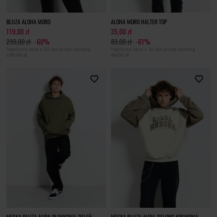
BLUZA ALOHA MORO
ALOHA MORO HALTER TOP
119,00 zł
35,00 zł
299,00 zł
-60%
89,00 zł
-61%
Najniższa cena z 30 dni przed obniżką
Najniższa cena z 30 dni przed obniżką
149,00 zł
44,00 zł
MĘSKA BLUZA AURA OLIWKOWA ZIELEŃ
MĘSKA BLUZA AURA ZIELONO-KREMOWA