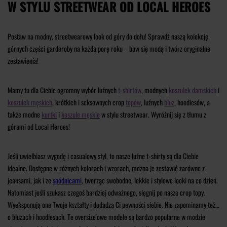
W STYLU STREETWEAR OD LOCAL HEROES
Postaw na modny, streetwearowy look od góry do dołu! Sprawdź naszą kolekcję
górnych części garderoby na każdą porę roku – baw się modą i twórz oryginalne
zestawienia!
Mamy tu dla Ciebie ogromny wybór luźnych
t-shirtów
, modnych
koszulek damskich
i
koszulek męskich
, krótkich i seksownych crop
topów
, luźnych
bluz
, hoodiesów, a
także modne
kurtki
i
koszule męskie
w stylu streetwear. Wyróżnij się z tłumu z
górami od Local Heroes!
Jeśli uwielbiasz wygodę i casualowy styl, to nasze luźne t-shirty są dla Ciebie
idealne. Dostępne w różnych kolorach i wzorach, można je zestawić zarówno z
jeansami, jak i ze
spódnicami
, tworząc swobodne, lekkie i stylowe looki na co dzień.
Natomiast jeśli szukasz czegoś bardziej odważnego, sięgnij po nasze crop topy.
Wyeksponują one Twoje kształty i dodadzą Ci pewności siebie. Nie zapominamy też
o bluzach i hoodiesach. Te oversize'owe modele są bardzo popularne w modzie