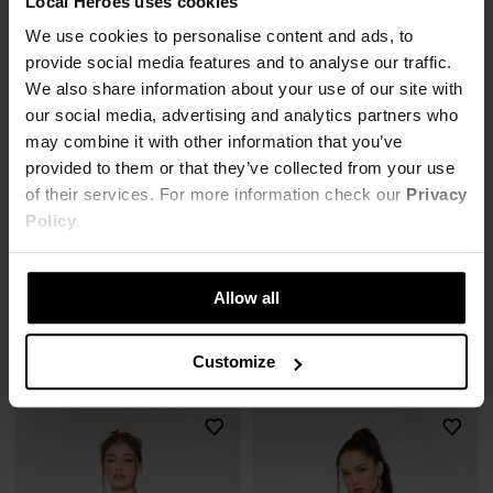
Local Heroes uses cookies
We use cookies to personalise content and ads, to
provide social media features and to analyse our traffic.
We also share information about your use of our site with
our social media, advertising and analytics partners who
may combine it with other information that you’ve
provided to them or that they’ve collected from your use
of their services. For more information check our
Privacy
Policy
.
SOLD OUT
SOLD OUT
WELUROWA BLUZA LH MAFIA
T-SHIRT LH ANT
Allow all
61,00 zł
52,15 zł
269,00 zł
-77%
149,00 zł
-65%
Najniższa cena z 30 dni przed obniżką
Najniższa cena z 30 dni przed obniżką
Customize
61,87 zł
67,05 zł