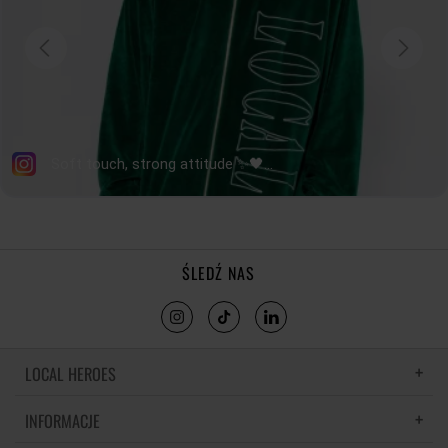
ŚLEDŹ NAS
LOCAL HEROES
INFORMACJE
LH MEMORIES
MATERIAŁY I PIELĘGNACJA