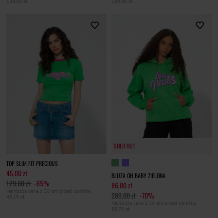
134,00 zł
139,00 zł
SOLD OUT
TOP SLIM FIT PRECIOUS
45,00 zł
BLUZA OH BABY ZIELONA
129,00 zł
-65%
86,00 zł
Najniższa cena z 30 dni przed obniżką
289,00 zł
-70%
45,15 zł
Najniższa cena z 30 dni przed obniżką
86,70 zł