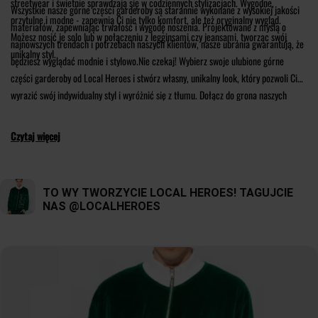
streetwear i świetnie sprawdzają się w codziennych stylizacjach. Wygodne,
Wszystkie nasze górne części garderoby są starannie wykonane z wysokiej jakości
przytulne i modne - zapewnią Ci nie tylko komfort, ale też oryginalny wygląd.
materiałów, zapewniając trwałość i wygodę noszenia. Projektowane z myślą o
Możesz nosić je solo lub w połączeniu z legginsami czy jeansami, tworząc swój
najnowszych trendach i potrzebach naszych klientów, nasze ubrania gwarantują, że
unikalny styl.
będziesz wyglądać modnie i stylowo.Nie czekaj! Wybierz swoje ulubione górne
części garderoby od Local Heroes i stwórz własny, unikalny look, który pozwoli Ci
wyrazić swój indywidualny styl i wyróżnić się z tłumu. Dołącz do grona naszych
klientów, którzy czerpią inspirację z naszych kreacji i tworzą oryginalne stylizacje.
Przygotuj się na to, że wszyscy będą zazdrościć Twojego streetwearowego looku od
Czytaj więcej
Local Heroes!