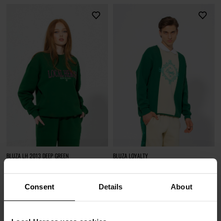
BLUZA LH 2013 DEEP GREEN
BLUZA LOYALTY
115,00 zł
59,00 zł
289,00 zł
-60%
259,00 zł
-77%
Najniższa cena z 30 dni przed obniżką
Najniższa cena z 30 dni przed obniżką
Consent
Details
About
144,00 zł
59,57 zł