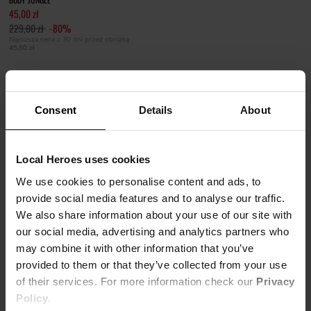
45,00 zł
229,00 zł
-80%
Najniższa cena z 30 dni przed obniżką
45,80 zł
Consent
Details
About
Local Heroes uses cookies
BODY LOCAL HEROES - SPORTOWY,
We use cookies to personalise content and ads, to
KOBIECY DESIGN
provide social media features and to analyse our traffic.
We also share information about your use of our site with
our social media, advertising and analytics partners who
Body damskie to coś, czego nie może zabraknąć w szafie żadnej, stylowej
may combine it with other information that you’ve
dziewczyny. Body może być podstawą do wielu stylizacji, zarówno na co dzień, jak i
provided to them or that they’ve collected from your use
na wieczorne wyjścia. Idealnie dopasowane damskie body nie tylko podkreśla i
of their services. For more information check our
Privacy
optycznie wysmukla sylwetkę, ale zapewnia też nienaganny wygląd w każdej
Policy
.
sytuacji. To dlatego eleganckie damskie body to popularny element biurowego dress