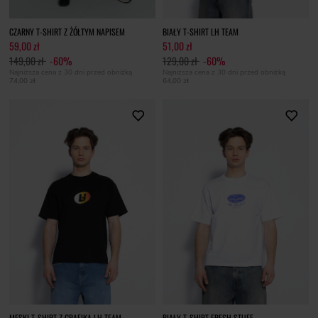
CZARNY T-SHIRT Z ŻÓŁTYM NAPISEM
BIAŁY T-SHIRT LH TEAM
59,00 zł
51,00 zł
149,00 zł
-60%
129,00 zł
-60%
Najniższa cena z 30 dni przed obniżką
Najniższa cena z 30 dni przed obniżką
74,00 zł
64,00 zł
MĘSKI T-SHIRT Z GRAFIKĄ LH TEAM
BIAŁY T-SHIRT FRESH STUFF