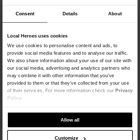
Consent
Details
About
Local Heroes uses cookies
We use cookies to personalise content and ads, to
provide social media features and to analyse our traffic.
We also share information about your use of our site with
our social media, advertising and analytics partners who
may combine it with other information that you’ve
provided to them or that they’ve collected from your use
of their services. For more information check our
Privacy
Policy
.
T-SHIRT ALL YOU CAN DO
T-SHIRT ALL STAR CZARNY
55,00 zł
71,00 zł
139,00 zł
-60%
179,00 zł
-60%
Najniższa cena z 30 dni przed obniżką
Najniższa cena z 30 dni przed obniżką
Allow all
69,00 zł
89,00 zł
Customize