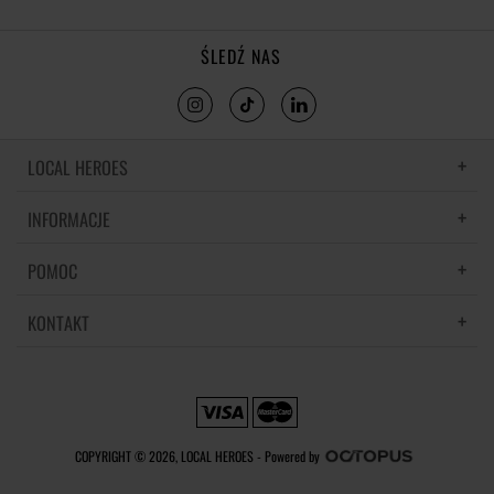
ŚLEDŹ NAS
LOCAL HEROES
INFORMACJE
LH MEMORIES
MATERIAŁY I PIELĘGNACJA
POMOC
POLITYKA PRYWATNOŚCI
REGULAMIN
KONTAKT
CZĘSTE PYTANIA
REGULAMINY PROMOCJI
DOSTAWA
REGULAMIN NEWSLETTERA
SKONTAKTUJ SIĘ Z NAMI
ZWROTY I REKLAMACJE
PREFERENCJE PLIKÓW COOKIE
METODY PŁATNOŚCI
COPYRIGHT © 2026, LOCAL HEROES -
Powered by