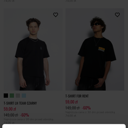
74,00 zł
74,00 zł
T-SHIRT FOR RENT
59,00 zł
T-SHIRT LH TEAM CZARNY
149,00 zł
-60%
59,00 zł
Najniższa cena z 30 dni przed obniżką
149,00 zł
-60%
74,00 zł
Najniższa cena z 30 dni przed obniżką
74,00 zł