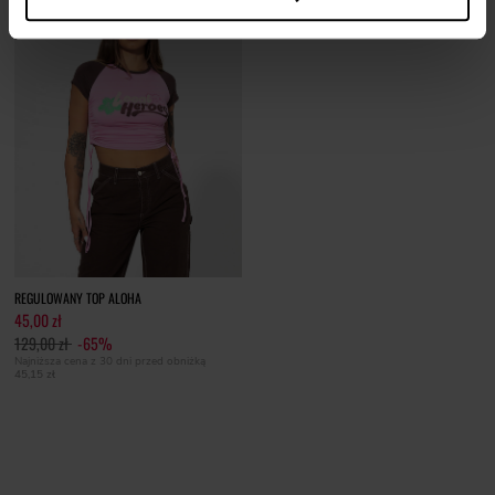
REGULOWANY TOP ALOHA
45,00 zł
129,00 zł
-65%
Najniższa cena z 30 dni przed obniżką
45,15 zł