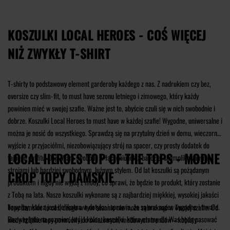
KOSZULKI LOCAL HEROES - COŚ WIĘCEJ
NIŻ ZWYKŁY T-SHIRT
T-shirty to podstawowy element garderoby każdego z nas. Z nadrukiem czy bez,
oversize czy slim-fit, to must have sezonu letniego i zimowego, który każdy
powinien mieć w swojej szafie. Ważne jest to, abyście czuli się w nich swobodnie i
dobrze. Koszulki Local Heroes to must have w każdej szafie! Wygodne, uniwersalne i
można je nosić do wszystkiego. Sprawdzą się na przytulny dzień w domu, wieczorne
wyjście z przyjaciółmi, niezobowiązujący strój na spacer, czy prosty dodatek do
LOCAL HEROES TOP OF THE TOPS - MODNE
fajnego outfitu. Dają Wam swobodę w łączeniu ich z bardziej skomplikowanymi
strojami lub bardziej swobodnym, luźnym stylem. Od lat koszulki są pożądanym
CROP TOPY DAMSKIE
produktem i nigdy nie wyjdą z mody, co sprawi, że będzie to produkt, który zostanie
z Tobą na lata. Nasze koszulki wykonane są z najbardziej miękkiej, wysokiej jakości
bawełny, która jest delikatna w dotyku i sprawia, że są one super wygodne i trwałe.
Topy damskie to coś, czego w tym sezonie nie może zabraknąć w Twojej szafie. Od
Bez względu na rozmiar, krój i kolor, koszulki, które mamy dla Was będą pasować
kiedy krótkie topy powróciły do światowych, modowych trendów – kobiety