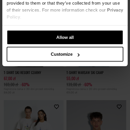
provided to them or that they’ve collected from your use
of their services. For more information check our
Privacy
Policy
.
Allow all
Customize
T-SHIRT SKI RESORT CZARNY
T-SHIRT WARSAW SKI CAMP
67,00 zł
55,00 zł
169,00 zł
-60%
139,00 zł
-60%
Najniższa cena z 30 dni przed obniżką
Najniższa cena z 30 dni przed obniżką
84,00 zł
69,00 zł