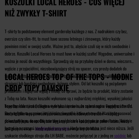
KOSZULKI LOCAL HEROES - COŚ WIĘCEJ
NIŻ ZWYKŁY T-SHIRT
T-shirty to podstawowy element garderoby każdego z nas. Z nadrukiem czy bez,
oversize czy slim-fit, to must have sezonu letniego i zimowego, który każdy
powinien mieć w swojej szafie. Ważne jest to, abyście czuli się w nich swobodnie i
dobrze. Koszulki Local Heroes to must have w każdej szafie! Wygodne, uniwersalne i
można je nosić do wszystkiego. Sprawdzą się na przytulny dzień w domu, wieczorne
wyjście z przyjaciółmi, niezobowiązujący strój na spacer, czy prosty dodatek do
LOCAL HEROES TOP OF THE TOPS - MODNE
fajnego outfitu. Dają Wam swobodę w łączeniu ich z bardziej skomplikowanymi
strojami lub bardziej swobodnym, luźnym stylem. Od lat koszulki są pożądanym
CROP TOPY DAMSKIE
produktem i nigdy nie wyjdą z mody, co sprawi, że będzie to produkt, który zostanie
z Tobą na lata. Nasze koszulki wykonane są z najbardziej miękkiej, wysokiej jakości
bawełny, która jest delikatna w dotyku i sprawia, że są one super wygodne i trwałe.
Topy damskie to coś, czego w tym sezonie nie może zabraknąć w Twojej szafie. Od
Bez względu na rozmiar, krój i kolor, koszulki, które mamy dla Was będą pasować
kiedy krótkie topy powróciły do światowych, modowych trendów – kobiety
do wszystkiego, do spodni, szortów i spódniczek i po prostu je pokochacie. Możecie
pokochały je na nowo. Chętnie sięgamy po nie o każdej porze roku - latem, kiedy
łączyć je z naszymi
spodniami dresowymi
, kiedy temperatura jest nieco niższa. Jeśli
jest gorąco, zimą – kiedy wybieramy się na imprezę do klubu.
szukacie słodkiego stroju dla LH BABE, możecie połączyć je z jedną ze
spódnic
lub