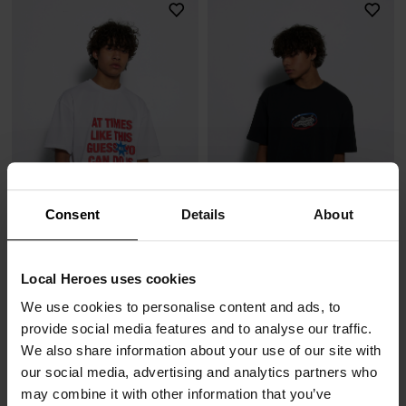
Consent
Details
About
T-SHIRT ALL YOU CAN DO
T-SHIRT ALL STAR CZARNY
Local Heroes uses cookies
55,00 zł
71,00 zł
139,00 zł
-60%
179,00 zł
-60%
We use cookies to personalise content and ads, to
Najniższa cena z 30 dni przed obniżką
Najniższa cena z 30 dni przed obniżką
provide social media features and to analyse our traffic.
69,00 zł
89,00 zł
We also share information about your use of our site with
our social media, advertising and analytics partners who
may combine it with other information that you’ve