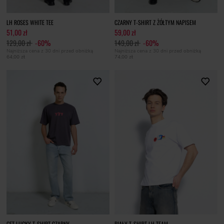
LH ROSES WHITE TEE
CZARNY T-SHIRT Z ŻÓŁTYM NAPISEM
51,00 zł
59,00 zł
129,00 zł
-60%
149,00 zł
-60%
Najniższa cena z 30 dni przed obniżką
Najniższa cena z 30 dni przed obniżką
64,00 zł
74,00 zł
GET LUCKY T-SHIRT CZARNY
BIAŁY T-SHIRT LH TEAM