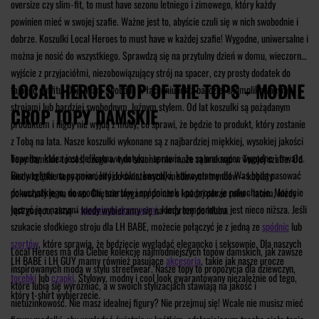
oversize czy slim-fit, to must have sezonu letniego i zimowego, który każdy
powinien mieć w swojej szafie. Ważne jest to, abyście czuli się w nich swobodnie i
dobrze. Koszulki Local Heroes to must have w każdej szafie! Wygodne, uniwersalne i
można je nosić do wszystkiego. Sprawdzą się na przytulny dzień w domu, wieczorne
wyjście z przyjaciółmi, niezobowiązujący strój na spacer, czy prosty dodatek do
LOCAL HEROES TOP OF THE TOPS - MODNE
fajnego outfitu. Dają Wam swobodę w łączeniu ich z bardziej skomplikowanymi
strojami lub bardziej swobodnym, luźnym stylem. Od lat koszulki są pożądanym
CROP TOPY DAMSKIE
produktem i nigdy nie wyjdą z mody, co sprawi, że będzie to produkt, który zostanie
z Tobą na lata. Nasze koszulki wykonane są z najbardziej miękkiej, wysokiej jakości
bawełny, która jest delikatna w dotyku i sprawia, że są one super wygodne i trwałe.
Topy damskie to coś, czego w tym sezonie nie może zabraknąć w Twojej szafie. Od
Bez względu na rozmiar, krój i kolor, koszulki, które mamy dla Was będą pasować
kiedy krótkie topy powróciły do światowych, modowych trendów – kobiety
do wszystkiego, do spodni, szortów i spódniczek i po prostu je pokochacie. Możecie
pokochały je na nowo. Chętnie sięgamy po nie o każdej porze roku - latem, kiedy
łączyć je z naszymi
spodniami dresowymi
, kiedy temperatura jest nieco niższa. Jeśli
jest gorąco, zimą – kiedy wybieramy się na imprezę do klubu.
szukacie słodkiego stroju dla LH BABE, możecie połączyć je z jedną ze
spódnic
lub
szortów
, które sprawią, że będziecie wyglądać elegancko i seksownie. Dla naszych
Local Heroes ma dla Ciebie kolekcję najmodniejszych topów damskich, jak zawsze
LH BABE i LH GUY mamy również pasujące
akcesoria
, takie jak nasze urocze
inspirowanych modą w stylu streetwear. Nasze topy to propozycja dla dziewczyn,
torebki
lub
czapki
. Stylowy, modny i cool look gwarantowany niezależnie od tego,
które lubią się wyróżniać, a w swoich stylizacjach stawiają na jakość i
który t-shirt wybierzecie.
nietuzinkowość. Nie masz idealnej figury? Nie przejmuj się! Wcale nie musisz mieć