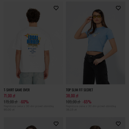
T-SHIRT GAME OVER
TOP SLIM FIT SECRET
71,00 zł
38,00 zł
179,00 zł
-60%
109,00 zł
-65%
Najniższa cena z 30 dni przed obniżką
Najniższa cena z 30 dni przed obniżką
80,00 zł
38,15 zł