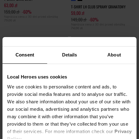
63,00 zł
T-SHIRT LH CLUB SPRANY GRANATOWY
159,00 zł
-60%
59,00 zł
Najniższa cena z 30 dni przed obniżką
149,00 zł
-60%
79,00 zł
Najniższa cena z 30 dni przed obniżką
74,00 zł
Consent
Details
About
Local Heroes uses cookies
We use cookies to personalise content and ads, to
provide social media features and to analyse our traffic.
We also share information about your use of our site with
our social media, advertising and analytics partners who
may combine it with other information that you’ve
provided to them or that they’ve collected from your use
of their services. For more information check our
Privacy
Policy
.