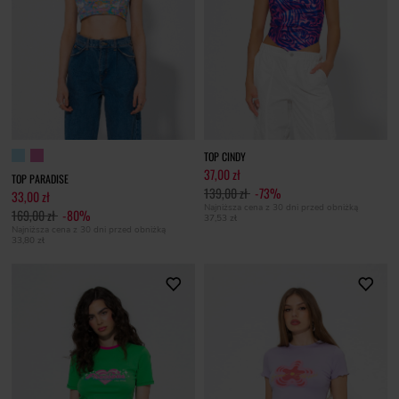
TOP CINDY
37,00 zł
TOP PARADISE
139,00 zł
-73%
33,00 zł
Najniższa cena z 30 dni przed obniżką
169,00 zł
-80%
37,53 zł
Najniższa cena z 30 dni przed obniżką
33,80 zł