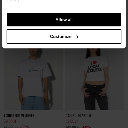
T-SHIRT LH CLUB SPRANY CZARNY
T-SHIRT LH CLUB SLIM FIT BIAŁY
59,00 zł
39,00 zł
149,00 zł
-60%
99,00 zł
-61%
Najniższa cena z 30 dni przed obniżką
Najniższa cena z 30 dni przed obniżką
Allow all
74,00 zł
49,00 zł
Customize
T-SHIRT HOT MEMORIES
T-SHIRT I HEART LH
59,00 zł
59,00 zł
149,00 zł
-60%
149,00 zł
-60%