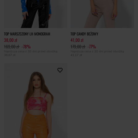
TOP MARSZCZONY LH MONOGRAM
TOP CANDY BEŻOWY
38,00 zł
41,00 zł
169,00 zł
-78%
179,00 zł
-77%
Najniższa cena z 30 dni przed obniżką
Najniższa cena z 30 dni przed obniżką
38,87 zł
41,17 zł