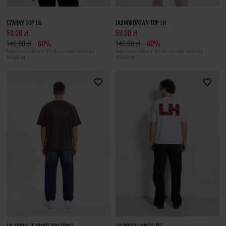
CZARNY TOP LH
JASNORÓŻOWY TOP LH
59,00 zł
59,00 zł
149,00 zł
-60%
149,00 zł
-60%
Najniższa cena z 30 dni przed obniżką
Najniższa cena z 30 dni przed obniżką
59,00 zł
59,00 zł
LH TRIBAL T-SHIRT BRĄZOWY
LH ROSES WHITE TEE