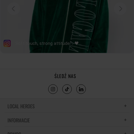
ŚLEDŹ NAS
LOCAL HEROES
INFORMACJE
LH MEMORIES
MATERIAŁY I PIELĘGNACJA
POLITYKA PRYWATNOŚCI