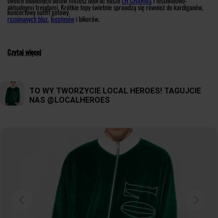
swoich ulubionych butów możesz dobrać nasze
LH CHARMS
i festiwalowo-
aktualnymi trendami. Krótkie topy świetnie sprawdzą się również do kardiganów,
koncertowy outfit gotowy.
rozpinanych bluz
,
legginsów
i bikerów.
Czytaj więcej