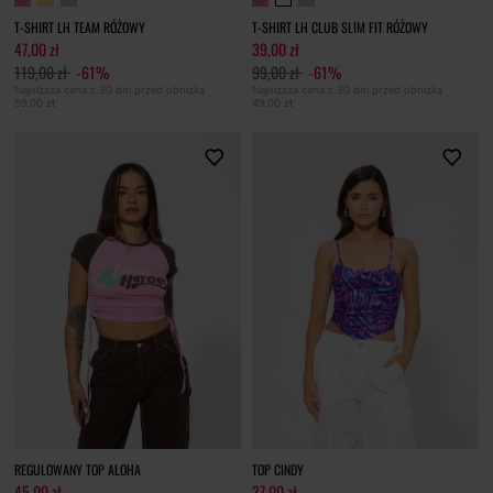
T-SHIRT LH TEAM RÓŻOWY
T-SHIRT LH CLUB SLIM FIT RÓŻOWY
47,00 zł
39,00 zł
119,00 zł
-61%
99,00 zł
-61%
Najniższa cena z 30 dni przed obniżką
Najniższa cena z 30 dni przed obniżką
59,00 zł
49,00 zł
REGULOWANY TOP ALOHA
TOP CINDY
45,00 zł
37,00 zł