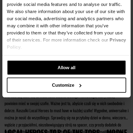
provide social media features and to analyse our traffic.
Najniższa cena z 30 dni przed obniżką
36,57 zł
We also share information about your use of our site with
our social media, advertising and analytics partners who
may combine it with other information that you’ve
provided to them or that they’ve collected from your use
of their services. For more information check our
Privacy
Policy
.
KOSZULKI LOCAL HEROES - COŚ WIĘCEJ
Allow all
NIŻ ZWYKŁY T-SHIRT
Customize
T-shirty to podstawowy element garderoby każdego z nas. Z nadrukiem czy bez,
oversize czy slim-fit, to must have sezonu letniego i zimowego, który każdy
powinien mieć w swojej szafie. Ważne jest to, abyście czuli się w nich swobodnie i
dobrze. Koszulki Local Heroes to must have w każdej szafie! Wygodne, uniwersalne i
można je nosić do wszystkiego. Sprawdzą się na przytulny dzień w domu, wieczorne
wyjście z przyjaciółmi, niezobowiązujący strój na spacer, czy prosty dodatek do
LOCAL HEROES TOP OF THE TOPS - MODNE
fajnego outfitu. Dają Wam swobodę w łączeniu ich z bardziej skomplikowanymi