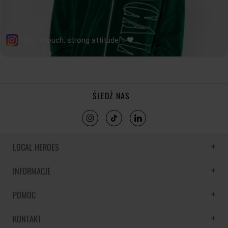
ŚLEDŹ NAS
LOCAL HEROES
INFORMACJE
LH MEMORIES
MATERIAŁY I PIELĘGNACJA
POMOC
POLITYKA PRYWATNOŚCI
REGULAMIN
KONTAKT
CZĘSTE PYTANIA
REGULAMINY PROMOCJI