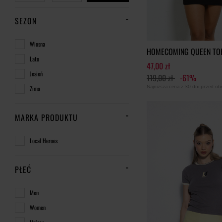
SEZON
Wiosna
HOMECOMING QUEEN TO
Lato
47,00 zł
Jesień
119,00 zł
-61%
Najniższa cena z 30 dni przed o
Zima
MARKA PRODUKTU
Local Heroes
PŁEĆ
Men
Women