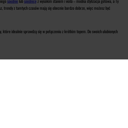
niego
spodnie
lub
spódnicę
z wysokim stanem i voilà – modna stylizacja gotowa, a Ty
esz, trendy z tamtych czasów mają się obecnie bardzo dobrze, więc możesz być
ty, które idealnie sprawdzą się w połączeniu z krótkim topem. Do swoich ulubionych