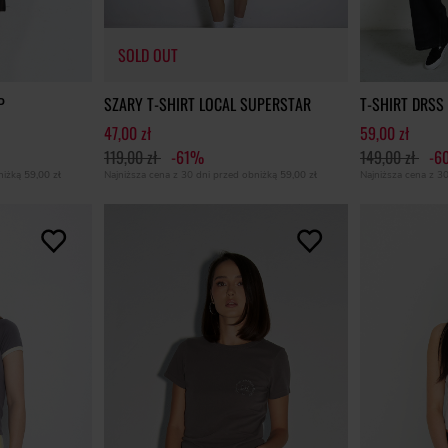
SOLD OUT
P
SZARY T-SHIRT LOCAL SUPERSTAR
T-SHIRT DRSS
47,00 zł
59,00 zł
119,00 zł
-61%
149,00 zł
-6
SOLD OUT
bniżką
59,00 zł
Najniższa cena z 30 dni przed obniżką
59,00 zł
Najniższa cena z 3