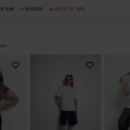
LH TEAM
🍬 LH BLUSH
🔥SALE UP TO -80%
MA
ZA
uktów
NIE 
ZA