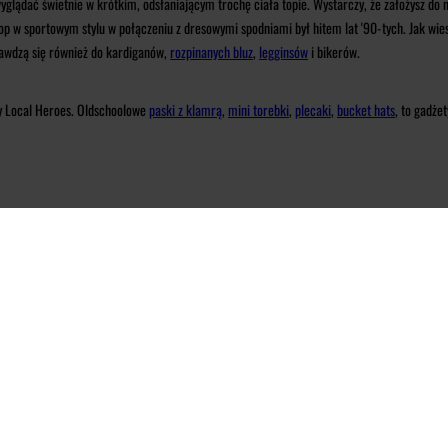
wyglądać świetnie w krótkim, odsłaniającym trochę ciała topie. Wystarczy, że założysz do 
 top w sportowym stylu w połączeniu z dresowymi spodniami był hitem lat '90-tych. Jak wi
rawdzą się również do kardiganów,
rozpinanych bluz
,
legginsów
i bikerów.
y Local Heroes. Oldschoolowe
paski z klamrą
,
mini torebki
,
plecaki
,
bucket hats
, to gadże