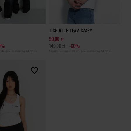
T-SHIRT LH TEAM SZARY
59,00 zł
0%
149,00 zł
-60%
0 dni przed obniżką
74,00 zł
Najniższa cena z 30 dni przed obniżką
74,00 zł