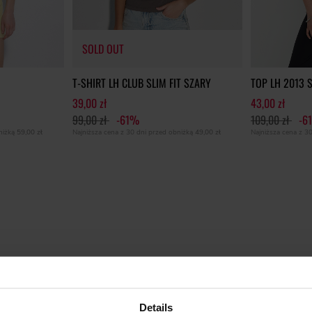
SOLD OUT
T-SHIRT LH CLUB SLIM FIT SZARY
TOP LH 2013 
39,00 zł
43,00 zł
99,00 zł
-61%
109,00 zł
-6
bniżką
59,00 zł
Najniższa cena z 30 dni przed obniżką
49,00 zł
Najniższa cena z 3
Details