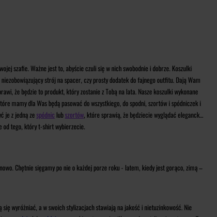
jej szafie. Ważne jest to, abyście czuli się w nich swobodnie i dobrze. Koszulki
 niezobowiązujący strój na spacer, czy prosty dodatek do fajnego outfitu. Dają Wam
awi, że będzie to produkt, który zostanie z Tobą na lata. Nasze koszulki wykonane
i, które mamy dla Was będą pasować do wszystkiego, do spodni, szortów i spódniczek i
yć je z jedną ze
spódnic
lub
szortów
, które sprawią, że będziecie wyglądać elegancko
 od tego, który t-shirt wybierzecie.
owo. Chętnie sięgamy po nie o każdej porze roku - latem, kiedy jest gorąco, zimą –
się wyróżniać, a w swoich stylizacjach stawiają na jakość i nietuzinkowość. Nie