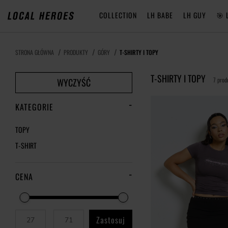
COLLECTION
LH BABE
LH GUY
🎯 
STRONA GŁÓWNA
PRODUKTY
GÓRY
T-SHIRTY I TOPY
T-SHIRTY I TOPY
7 prod
WYCZYŚĆ
KATEGORIE
TOPY
T-SHIRT
CENA
Zastosuj