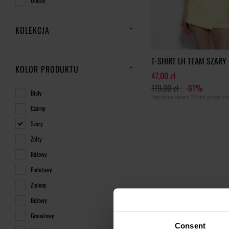
Unisex
KOLEKCJA
T-SHIRT LH TEAM SZARY
KOLOR PRODUKTU
47,00 zł
119,00 zł
-61%
Biały
Najniższa cena z 30 dni przed o
Czarny
Szary
Żółty
Różowy
Fioletowy
Zielony
Beżowy
Granatowy
Consent