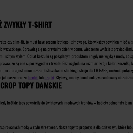
Ż ZWYKŁY T-SHIRT
ze czy slim-fit, to must have sezonu letniego i zimowego, który każdy powinien mieć w swo
o wszystkiego. Sprawdzą się na przytulny dzień w domu, wieczorne wyjście z przyjaciółmi,
, luźnym stylem. Od lat koszulki są pożądanym produktem i nigdy nie wyjdą z mody, co spr
i sprawia, że są one super wygodne i trwałe. Bez względu na rozmiar, krój i kolor, koszulk
temperatura jest nieco niższa. Jeśli szukacie słodkiego stroju dla LH BABE, możecie połącz
ie jak nasze urocze
torebki
lub
czapki
. Stylowy, modny i cool look gwarantowany niezależnie
E CROP TOPY DAMSKIE
iedy krótkie topy powróciły do światowych, modowych trendów – kobiety pokochały je na n
pirowanych modą w stylu streetwear. Nasze topy to propozycja dla dziewczyn, które lubią 