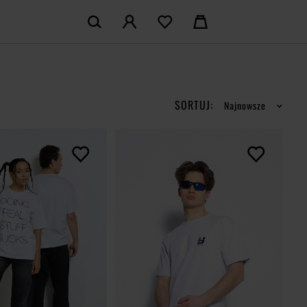
KOSZYK:
M KONTO
Nie posiadasz produktów w koszyku
LOGUJ SIĘ
SORTUJ:
Najnowsze
MAM KONTA
ŁÓŻ KONTO