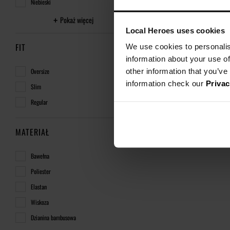
Niebieski
Pokaż więcej
Local Heroes uses cookies
FIT
We use cookies to personalis
information about your use of
other information that you’ve
Oversize
information check our
Privac
Slim
Regular
MATERIAŁ
Bawełna
Poliester
Elastan
Wiskoza
Dzianina bambusowa