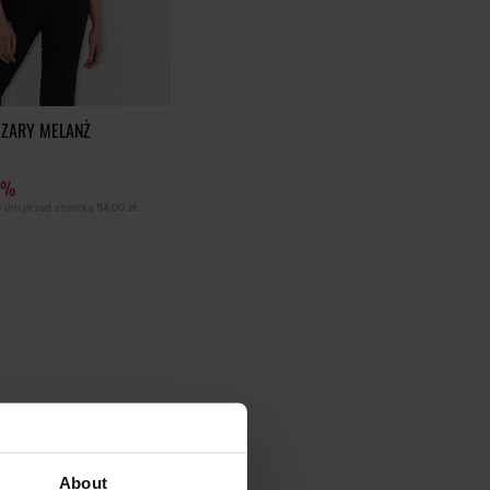
SZARY MELANŻ
1%
0 dni przed obniżką
54,00 zł
About