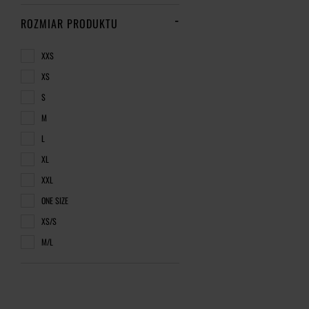
ROZMIAR PRODUKTU
XXS
XS
S
M
L
XL
XXL
ONE SIZE
XS/S
M/L