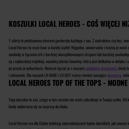
KOSZULKI LOCAL HEROES - COŚ WIĘCEJ NI
T-shirty to podstawowy element garderoby każdego z nas. Z nadrukiem czy bez, oversi
Local Heroes to must have w każdej szafie! Wygodne, uniwersalne i można je nosić d
swobodę w łączeniu ich z bardziej skomplikowanymi strojami lub bardziej swobodnym
są z najbardziej miękkiej, wysokiej jakości bawełny, która jest delikatna w dotyku 
po prostu je pokochacie. Możecie łączyć je z naszymi
spodniami dresowymi
, kiedy 
i seksownie. Dla naszych LH BABE i LH GUY mamy również pasujące
akcesoria
, tak
LOCAL HEROES TOP OF THE TOPS - MODN
Topy damskie to coś, czego w tym sezonie nie może zabraknąć w Twojej szafie. Od k
kiedy wybieramy się na imprezę do klubu.
Local Heroes ma dla Ciebie kolekcję najmodniejszych topów damskich, jak zawsze ins