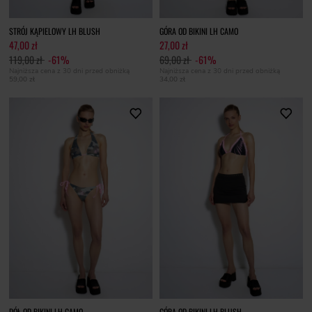
STRÓJ KĄPIELOWY LH BLUSH
GÓRA OD BIKINI LH CAMO
47,00 zł
27,00 zł
119,00 zł
-61%
69,00 zł
-61%
Najniższa cena z 30 dni przed obniżką
Najniższa cena z 30 dni przed obniżką
59,00 zł
34,00 zł
DÓŁ OD BIKINI LH CAMO
GÓRA OD BIKINI LH BLUSH