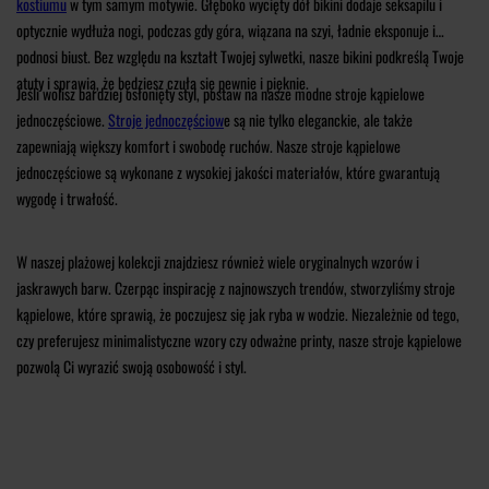
kostiumu
w tym samym motywie. Głęboko wycięty dół bikini dodaje seksapilu i
optycznie wydłuża nogi, podczas gdy góra, wiązana na szyi, ładnie eksponuje i
podnosi biust. Bez względu na kształt Twojej sylwetki, nasze bikini podkreślą Twoje
atuty i sprawią, że będziesz czuła się pewnie i pięknie.
Jeśli wolisz bardziej osłonięty styl, postaw na nasze modne stroje kąpielowe
jednoczęściowe.
Stroje jednoczęściow
e są nie tylko eleganckie, ale także
zapewniają większy komfort i swobodę ruchów. Nasze stroje kąpielowe
jednoczęściowe są wykonane z wysokiej jakości materiałów, które gwarantują
wygodę i trwałość.
W naszej plażowej kolekcji znajdziesz również wiele oryginalnych wzorów i
jaskrawych barw. Czerpąc inspirację z najnowszych trendów, stworzyliśmy stroje
kąpielowe, które sprawią, że poczujesz się jak ryba w wodzie. Niezależnie od tego,
czy preferujesz minimalistyczne wzory czy odważne printy, nasze stroje kąpielowe
pozwolą Ci wyrazić swoją osobowość i styl.