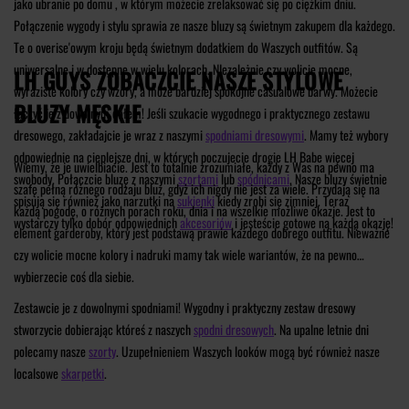
jako ubranie po domu , w którym możecie zrelaksować się po ciężkim dniu.
Połączenie wygody i stylu sprawia ze nasze bluzy są świetnym zakupem dla każdego.
Te o overise'owym kroju będą świetnym dodatkiem do Waszych outfitów. Są
uniwersalne i w dostępne w wielu kolorach. NIezależnie czy wolicie mocne,
LH GUYS ZOBACZCIE NASZE STYLOWE
wyraziste kolory czy wzory, a może bardziej spokojne casualowe barwy. Możecie
BLUZY MĘSKIE
łączyć je z dowolnym dołem! Jeśli szukacie wygodnego i praktycznego zestawu
dresowego, zakładajcie je wraz z naszymi
spodniami dresowymi
. Mamy też wybory
odpowiednie na cieplejsze dni, w których poczujecie drogie LH Babe więcej
Wiemy, że je uwielbiacie. Jest to totalnie zrozumiałe, każdy z Was na pewno ma
swobody. Połączcie bluzę z naszymi
szortami
lub
spódnicami
. Nasze bluzy świetnie
szafę pełną różnego rodzaju bluz, gdyż ich nigdy nie jest za wiele. Przydają się na
spisują się również jako narzutki na
sukienki
kiedy zrobi się zimniej. Teraz
każdą pogodę, o różnych porach roku, dnia i na wszelkie możliwe okazje. Jest to
wystarczy tylko dobór odpowiednich
akcesoriów
i jesteście gotowe na każdą okazję!
element garderoby, który jest podstawą prawie każdego dobrego outfitu. Nieważne
czy wolicie mocne kolory i nadruki mamy tak wiele wariantów, że na pewno
wybierzecie coś dla siebie.
Zestawcie je z dowolnymi spodniami! Wygodny i praktyczny zestaw dresowy
stworzycie dobierając któreś z naszych
spodni dresowych
. Na upalne letnie dni
polecamy nasze
szorty
. Uzupełnieniem Waszych looków mogą być również nasze
localsowe
skarpetki
.