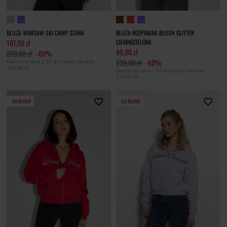
BLUZA WARSAW SKI CAMP SZARA
BLUZA ROZPINANA BLUSH GLITTER
107,00 zł
CIEMNOZIELONA
95,00 zł
269,00 zł
-60%
239,00 zł
-60%
Najniższa cena z 30 dni przed obniżką
134,00 zł
Najniższa cena z 30 dni przed obniżką
119,00 zł
LH BLUSH
LH BLUSH