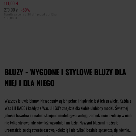
111,00 zł
279,00 zł
-60%
Najniższa cena z 30 dni przed obniżką
139,00 zł
BLUZY - WYGODNE I STYLOWE BLUZY DLA
NIEJ I DLA NIEGO
Wszyscy je uwielbiamy. Nasze szafy są ich pełne i nigdy nie jest ich za wiele. Każda z
Was LH BABE i każdy z z Was LH GUY znajdzie dla siebie ulubiony model. Świetnej
jakości bawełna i idealnie skrojone modele gwarantują, że będziecie czuli się w nich
nie tylko stylowo, ale również wygodnie i na luzie. Naszymi bluzami możecie
urozmaicić swoją streetwearową kolekcję i nie tylko! Idealnie sprawdzą się również