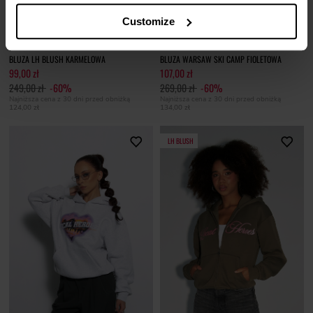
Customize
+2
BLUZA LH BLUSH KARMELOWA
BLUZA WARSAW SKI CAMP FIOLETOWA
99,00 zł
107,00 zł
249,00 zł
-60%
269,00 zł
-60%
Najniższa cena z 30 dni przed obniżką
Najniższa cena z 30 dni przed obniżką
124,00 zł
134,00 zł
LH BLUSH