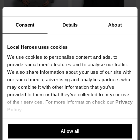
Consent
Details
About
BLUZA LH SATURN CIEMNOSZARA
BLUZA YOUR HEART CZARNA
111,00 zł
99,00 zł
279,00 zł
-60%
249,00 zł
-60%
Local Heroes uses cookies
Najniższa cena z 30 dni przed obniżką
Najniższa cena z 30 dni przed obniżką
139,00 zł
124,00 zł
We use cookies to personalise content and ads, to
provide social media features and to analyse our traffic.
LH BLUSH
We also share information about your use of our site with
our social media, advertising and analytics partners who
may combine it with other information that you’ve
provided to them or that they’ve collected from your use
of their services. For more information check our
Privacy
Policy
.
Allow all