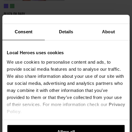
BLUZA OH BABY
115,00 zł
289,00 zł
-60%
Najniższa cena z 30 dni przed obniżką
Consent
Details
About
144,00 zł
Local Heroes uses cookies
We use cookies to personalise content and ads, to
provide social media features and to analyse our traffic.
We also share information about your use of our site with
our social media, advertising and analytics partners who
BLUZY - WYGODNE I STYLOWE BLUZY DLA
may combine it with other information that you’ve
NIEJ I DLA NIEGO
provided to them or that they’ve collected from your use
of their services. For more information check our
Privacy
Policy
.
Wszyscy je uwielbiamy. Nasze szafy są ich pełne i nigdy nie jest ich za wiele. Każda z
Was LH BABE i każdy z z Was LH GUY znajdzie dla siebie ulubiony model. Świetnej
jakości bawełna i idealnie skrojone modele gwarantują, że będziecie czuli się w nich
Allow all