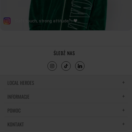
ŚLEDŹ NAS
LOCAL HEROES
INFORMACJE
LH MEMORIES
MATERIAŁY I PIELĘGNACJA
POMOC
POLITYKA PRYWATNOŚCI
REGULAMIN
KONTAKT
CZĘSTE PYTANIA
REGULAMINY PROMOCJI
DOSTAWA