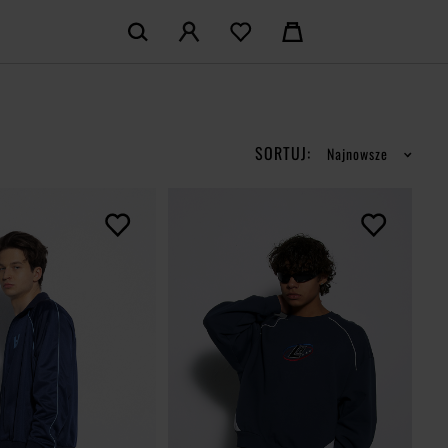
KOSZYK:
M KONTO
Nie posiadasz produktów w koszyku
LOGUJ SIĘ
SORTUJ:
Najnowsze
MAM KONTA
ŁÓŻ KONTO