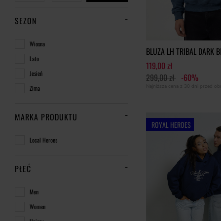
SEZON
Wiosna
BLUZA LH TRIBAL DARK B
Lato
119,00 zł
Jesień
299,00 zł
-60%
Najniższa cena z 30 dni przed o
Zima
MARKA PRODUKTU
ROYAL HEROES
Local Heroes
PŁEĆ
Men
Women