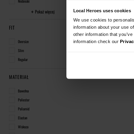
Niebieski
Local Heroes uses cookies
Pokaż więcej
We use cookies to personalis
FIT
information about your use of
other information that you’ve
information check our
Privac
Oversize
Slim
Regular
MATERIAŁ
Bawełna
Poliester
Poliamid
Elastan
Wiskoza