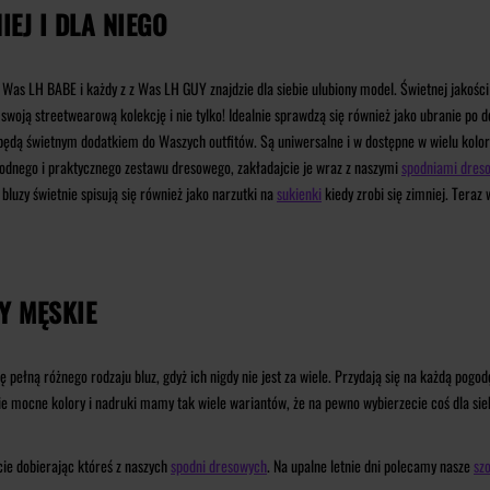
EJ I DLA NIEGO
 z Was LH BABE i każdy z z Was LH GUY znajdzie dla siebie ulubiony model. Świetnej jakości
 swoją streetwearową kolekcję i nie tylko! Idealnie sprawdzą się również jako ubranie po
ędą świetnym dodatkiem do Waszych outfitów. Są uniwersalne i w dostępne w wielu kolora
godnego i praktycznego zestawu dresowego, zakładajcie je wraz z naszymi
spodniami dres
 bluzy świetnie spisują się również jako narzutki na
sukienki
kiedy zrobi się zimniej. Teraz
Y MĘSKIE
 pełną różnego rodzaju bluz, gdyż ich nigdy nie jest za wiele. Przydają się na każdą pogod
ie mocne kolory i nadruki mamy tak wiele wariantów, że na pewno wybierzecie coś dla sie
ie dobierając któreś z naszych
spodni dresowych
. Na upalne letnie dni polecamy nasze
szo