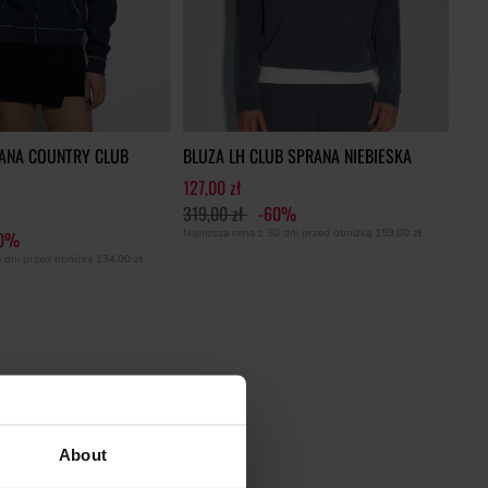
NANA COUNTRY CLUB
BLUZA LH CLUB SPRANA NIEBIESKA
127,00 zł
319,00 zł
-60%
Najniższa cena z 30 dni przed obniżką
159,00 zł
60%
0 dni przed obniżką
134,00 zł
About