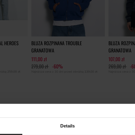
AL HEROES
BLUZA ROZPINANA TROUBLE
BLUZA ROZPI
GRANATOWA
GRANATOWA
111,00 zł
107,00 zł
279,00 zł
-60%
269,00 zł
-
bniżką
259,00 zł
Najniższa cena z 30 dni przed obniżką
139,00 zł
Najniższa cena z 3
Details