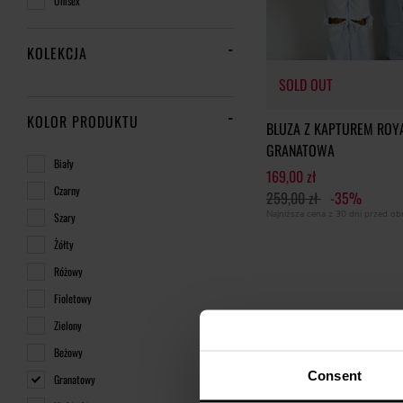
Unisex
KOLEKCJA
SOLD OUT
KOLOR PRODUKTU
BLUZA Z KAPTUREM ROY
GRANATOWA
Biały
169,00 zł
Czarny
259,00 zł
-35%
SOLD OUT
Najniższa cena z 30 dni przed o
Szary
Żółty
Różowy
Fioletowy
Zielony
Beżowy
Consent
Granatowy