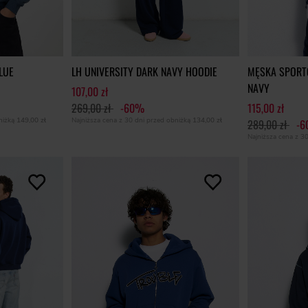
LUE
LH UNIVERSITY DARK NAVY HOODIE
MĘSKA SPORT
NAVY
107,00 zł
269,00 zł
-60%
115,00 zł
bniżką
149,00 zł
Najniższa cena z 30 dni przed obniżką
134,00 zł
289,00 zł
-
Najniższa cena z 3