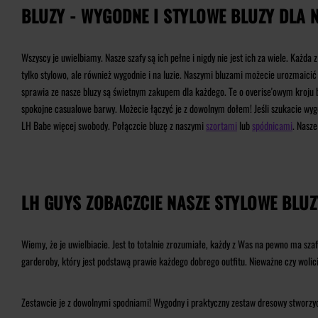
BLUZY - WYGODNE I STYLOWE BLUZY DLA NI
Wszyscy je uwielbiamy. Nasze szafy są ich pełne i nigdy nie jest ich za wiele. Każda
tylko stylowo, ale również wygodnie i na luzie. Naszymi bluzami możecie urozmaicić
sprawia ze nasze bluzy są świetnym zakupem dla każdego. Te o overise'owym kroju b
spokojne casualowe barwy. Możecie łączyć je z dowolnym dołem! Jeśli szukacie wy
LH Babe więcej swobody. Połączcie bluzę z naszymi
szortami
lub
spódnicami
. Nasze
LH GUYS ZOBACZCIE NASZE STYLOWE BLUZ
Wiemy, że je uwielbiacie. Jest to totalnie zrozumiałe, każdy z Was na pewno ma szafę
garderoby, który jest podstawą prawie każdego dobrego outfitu. Nieważne czy wolic
Zestawcie je z dowolnymi spodniami! Wygodny i praktyczny zestaw dresowy stworzyc