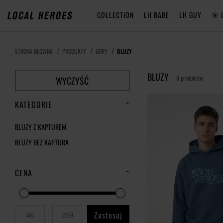
COLLECTION
LH BABE
LH GUY
🎯 
STRONA GŁÓWNA
PRODUKTY
GÓRY
BLUZY
BLUZY
8 produktów
WYCZYŚĆ
KATEGORIE
BLUZY Z KAPTUREM
BLUZY BEZ KAPTURA
CENA
Zastosuj