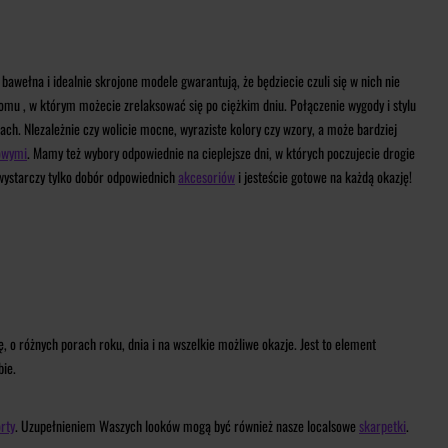
 bawełna i idealnie skrojone modele gwarantują, że będziecie czuli się w nich nie
 domu , w którym możecie zrelaksować się po ciężkim dniu. Połączenie wygody i stylu
ch. NIezależnie czy wolicie mocne, wyraziste kolory czy wzory, a może bardziej
owymi
. Mamy też wybory odpowiednie na cieplejsze dni, w których poczujecie drogie
 wystarczy tylko dobór odpowiednich
akcesoriów
i jesteście gotowe na każdą okazję!
ę, o różnych porach roku, dnia i na wszelkie możliwe okazje. Jest to element
bie.
rty
. Uzupełnieniem Waszych looków mogą być również nasze localsowe
skarpetki
.