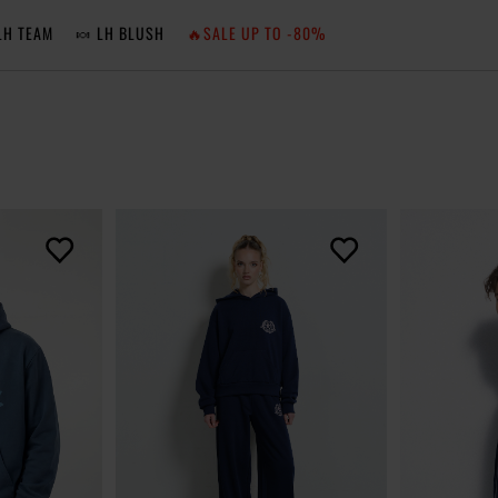
LH TEAM
🍬 LH BLUSH
🔥SALE UP TO -80%
MA
ZA
NIE 
ZA