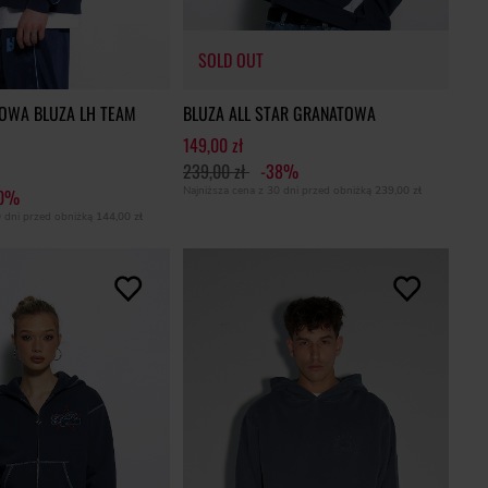
SOLD OUT
OWA BLUZA LH TEAM
BLUZA ALL STAR GRANATOWA
149,00 zł
239,00 zł
-38%
Najniższa cena z 30 dni przed obniżką
239,00 zł
60%
0 dni przed obniżką
144,00 zł