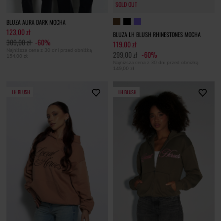
SOLD OUT
BLUZA AURA DARK MOCHA
123,00 zł
BLUZA LH BLUSH RHINESTONES MOCHA
309,00 zł
-60%
119,00 zł
Najniższa cena z 30 dni przed obniżką
299,00 zł
-60%
154,00 zł
Najniższa cena z 30 dni przed obniżką
149,00 zł
LH BLUSH
LH BLUSH