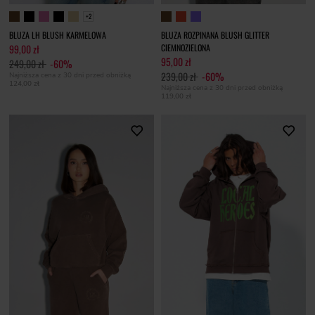
+2
BLUZA LH BLUSH KARMELOWA
BLUZA ROZPINANA BLUSH GLITTER
99,00 zł
CIEMNOZIELONA
95,00 zł
249,00 zł
-60%
239,00 zł
-60%
Najniższa cena z 30 dni przed obniżką
124,00 zł
Najniższa cena z 30 dni przed obniżką
119,00 zł