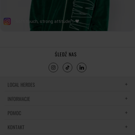
ŚLEDŹ NAS
LOCAL HEROES
INFORMACJE
LH MEMORIES
MATERIAŁY I PIELĘGNACJA
POMOC
POLITYKA PRYWATNOŚCI
REGULAMIN
KONTAKT
CZĘSTE PYTANIA
REGULAMINY PROMOCJI
DOSTAWA