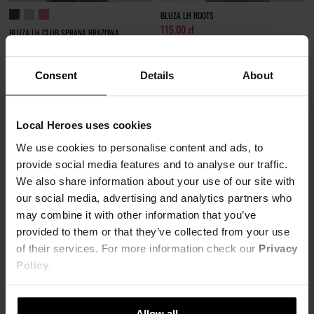
BLUZA LH ROOTS
115,00 zł
BLUZA LH CLUB SPRANA BRĄZOWA
289,00 zł
-60%
127,00 zł
Najniższa cena z 30 dni przed obniżką
319,00 zł
-60%
144,00 zł
Najniższa cena z 30 dni przed obniżką
Consent
Details
About
159,00 zł
Local Heroes uses cookies
We use cookies to personalise content and ads, to
provide social media features and to analyse our traffic.
We also share information about your use of our site with
our social media, advertising and analytics partners who
BLUZY - WYGODNE I STYLOWE BLUZY DLA
may combine it with other information that you’ve
NIEJ I DLA NIEGO
provided to them or that they’ve collected from your use
of their services. For more information check our
Privacy
Policy
.
Wszyscy je uwielbiamy. Nasze szafy są ich pełne i nigdy nie jest ich za wiele. Każda z
Was LH BABE i każdy z z Was LH GUY znajdzie dla siebie ulubiony model. Świetnej
jakości bawełna i idealnie skrojone modele gwarantują, że będziecie czuli się w nich
Allow all