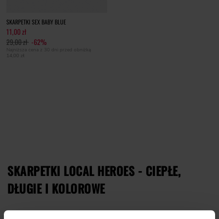
SKARPETKI SEX BABY BLUE
11,00 zł
29,00 zł
-62%
Najniższa cena z 30 dni przed obniżką
14,00 zł
SKARPETKI LOCAL HEROES - CIEPŁE,
DŁUGIE I KOLOROWE
Skarpetki to mogłoby się wydawać, zupełnie przyziemny i mało ekscytujący