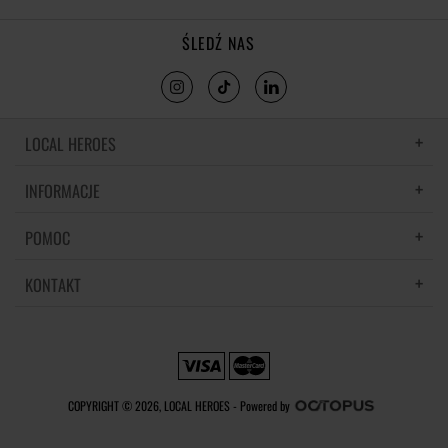
ŚLEDŹ NAS
LOCAL HEROES
INFORMACJE
LH MEMORIES
MATERIAŁY I PIELĘGNACJA
POMOC
POLITYKA PRYWATNOŚCI
REGULAMIN
KONTAKT
CZĘSTE PYTANIA
REGULAMINY PROMOCJI
DOSTAWA
REGULAMIN NEWSLETTERA
SKONTAKTUJ SIĘ Z NAMI
ZWROTY I REKLAMACJE
PREFERENCJE PLIKÓW COOKIE
METODY PŁATNOŚCI
COPYRIGHT © 2026, LOCAL HEROES -
Powered by