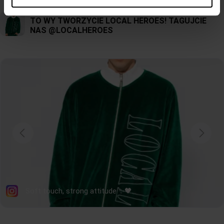
może być szczytem mody, wszystko zależy od twojego wyczucia. Długie, sportowe
skarpetki frotte w wersji damskiej, bardzo stylowo prezentują się również w
zestawieniu z
krótką spódniczką
,
sukienką
albo
szortami
. Takie połączenie to
modny, zawadiacki look w klimacie lat 90-tych. Długie, ciepłe skarpetki to klasyk
mikołajkowych prezentów. Jeżeli szukasz skarpet na prezent postaw na stylowe,
modne skarpetki dobrej jakości, takie, jakie znajdziesz w ofercie Local Heroes!