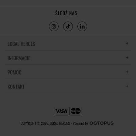
ŚLEDŹ NAS
LOCAL HEROES
INFORMACJE
LH MEMORIES
MATERIAŁY I PIELĘGNACJA
POMOC
POLITYKA PRYWATNOŚCI
REGULAMIN
KONTAKT
CZĘSTE PYTANIA
REGULAMINY PROMOCJI
DOSTAWA
REGULAMIN NEWSLETTERA
SKONTAKTUJ SIĘ Z NAMI
ZWROTY I REKLAMACJE
PREFERENCJE PLIKÓW COOKIE
METODY PŁATNOŚCI
COPYRIGHT © 2026, LOCAL HEROES -
Powered by