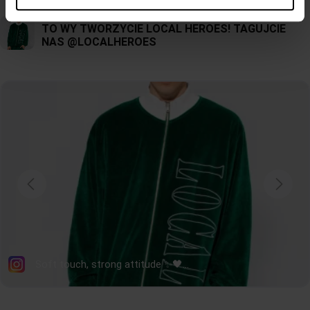
może być szczytem mody, wszystko zależy od twojego wyczucia. Długie, sportowe
skarpetki frotte w wersji damskiej, bardzo stylowo prezentują się również w
zestawieniu z
krótką spódniczką
,
sukienką
albo
szortami
. Takie połączenie to
modny, zawadiacki look w klimacie lat 90-tych. Długie, ciepłe skarpetki to klasyk
mikołajkowych prezentów. Jeżeli szukasz skarpet na prezent postaw na stylowe,
modne skarpetki dobrej jakości, takie, jakie znajdziesz w ofercie Local Heroes!