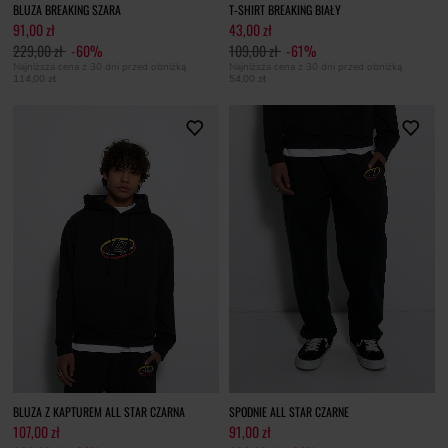
BLUZA BREAKING SZARA
T-SHIRT BREAKING BIAŁY
91,00 zł
43,00 zł
229,00 zł
-60%
109,00 zł
-61%
Najniższa cena z 30 dni przed obniżką
Najniższa cena z 30 dni przed obniżką
114,00 zł
54,00 zł
BLUZA Z KAPTUREM ALL STAR CZARNA
SPODNIE ALL STAR CZARNE
107,00 zł
91,00 zł