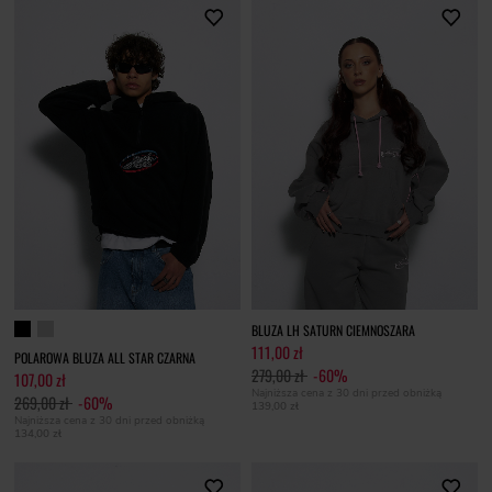
BLUZA LH SATURN CIEMNOSZARA
111,00 zł
POLAROWA BLUZA ALL STAR CZARNA
279,00 zł
-60%
107,00 zł
Najniższa cena z 30 dni przed obniżką
269,00 zł
-60%
139,00 zł
Najniższa cena z 30 dni przed obniżką
134,00 zł