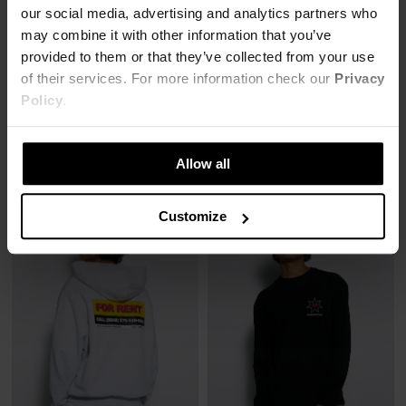
our social media, advertising and analytics partners who
may combine it with other information that you’ve
provided to them or that they’ve collected from your use
of their services. For more information check our
Privacy
T-SHIRT ALL YOU CAN DO
T-SHIRT FOR RENT
Policy
.
55,00 zł
59,00 zł
139,00 zł
-60%
149,00 zł
-60%
Najniższa cena z 30 dni przed obniżką
Najniższa cena z 30 dni przed obniżką
69,00 zł
74,00 zł
Allow all
Customize