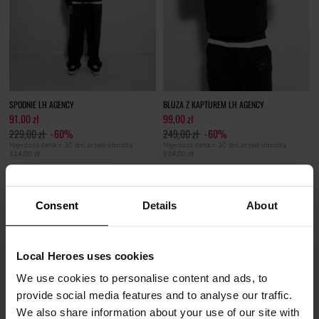
SPODNIE LH AGENCY
BLUZA Z KAPTUREM LH AGENCY
91,00 zł
99,00 zł
229,00 zł
-60%
249,00 zł
-60%
Najniższa cena z 30 dni przed obniżką
Najniższa cena z 30 dni przed obniżką
114,00 zł
124,00 zł
Consent
Details
About
Local Heroes uses cookies
We use cookies to personalise content and ads, to
provide social media features and to analyse our traffic.
We also share information about your use of our site with