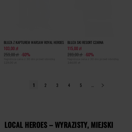
BLUZA Z KAPTUREM WARSAW ROYAL HEROES
BLUZA SKI RESORT CZARNA
103,00 zł
115,00 zł
259,00 zł
-60%
289,00 zł
-60%
Najniższa cena z 30 dni przed obniżką
Najniższa cena z 30 dni przed obniżką
129,00 zł
144,00 zł
1
2
3
4
5
...
LOCAL HEROES – WYRAZISTY, MIEJSKI