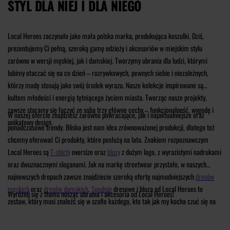
STYL DLA NIEJ I DLA NIEGO
Local Heroes zaczynało jako mała polska marka, produkująca koszulki. Dziś,
prezentujemy Ci pełną, szeroką gamę odzieży i akcesoriów w miejskim stylu
zarówno w wersji męskiej, jak i damskiej. Tworzymy ubrania dla ludzi, którymi
lubimy otaczać się na co dzień – rozrywkowych, pewnych siebie i niezależnych,
którzy modę stosują jako swój środek wyrazu. Nasze kolekcje inspirowane są
kultem młodości i energią tętniącego życiem miasta. Tworząc nasze projekty,
zawsze staramy się łączyć ze sobą trzy główne cechy – funkcjonalność, wygodę i
W naszej ofercie znajdziesz zarówno powracające, jak i najaktualniejsze oraz
unikatowy design.
ponadczasowe trendy. Bliska jest nam idea zrównoważonej produkcji, dlatego też
chcemy oferować Ci produkty, które posłużą na lata. Znakiem rozpoznawczym
Local Heroes są
T-shirty
oversize oraz
bluzy
z dużym logo, z wyrazistymi nadrukami
oraz dwuznacznymi sloganami. Jak na markę streetwear przystało, w naszych
najnowszych dropach zawsze znajdziecie szeroką ofertę najmodniejszych
dresów
męskich
oraz
dresów damskich
.
Spodnie
dresowe i bluza od Local Heroes to
Wyróżnij się z tłumu nosząc ubrania i akcesoria od Local Heroes!
zestaw, który musi znaleźć się w szafie każdego, kto tak jak my kocha czuć się na
maksa swobodnie, a przy tym – wyglądać stylowo. Zwłaszcza, że w ostatnim czasie
dresy niejako wróciły na salony i nie są już powszechnie kojarzone z odzieżą