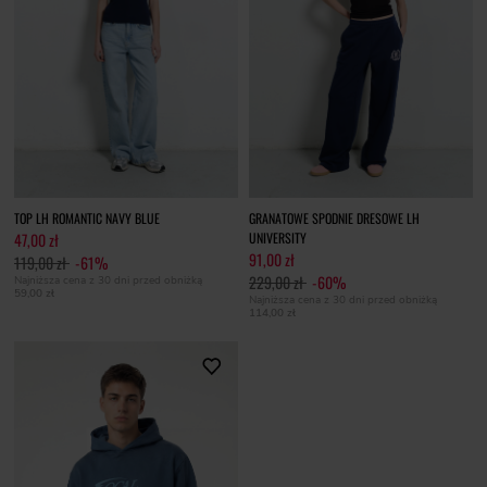
TOP LH ROMANTIC NAVY BLUE
GRANATOWE SPODNIE DRESOWE LH
47,00 zł
UNIVERSITY
91,00 zł
119,00 zł
-61%
229,00 zł
-60%
Najniższa cena z 30 dni przed obniżką
59,00 zł
Najniższa cena z 30 dni przed obniżką
114,00 zł