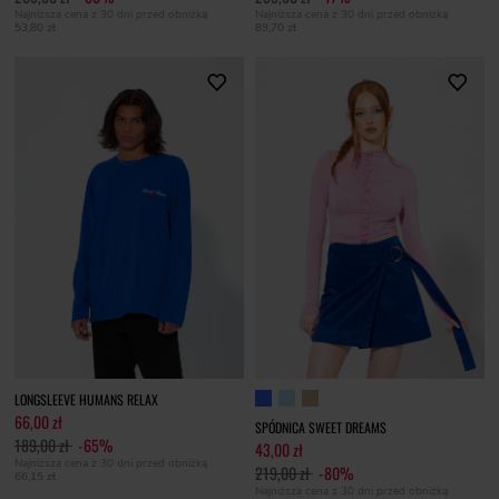
Najniższa cena z 30 dni przed obniżką
Najniższa cena z 30 dni przed obniżką
53,80 zł
89,70 zł
LONGSLEEVE HUMANS RELAX
66,00 zł
SPÓDNICA SWEET DREAMS
189,00 zł
-65%
43,00 zł
Najniższa cena z 30 dni przed obniżką
219,00 zł
-80%
66,15 zł
Najniższa cena z 30 dni przed obniżką