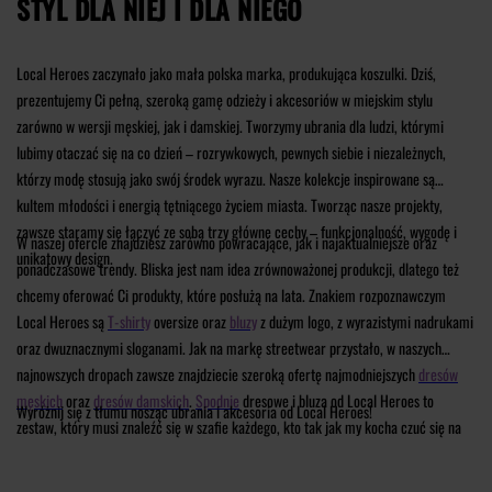
STYL DLA NIEJ I DLA NIEGO
Local Heroes zaczynało jako mała polska marka, produkująca koszulki. Dziś,
prezentujemy Ci pełną, szeroką gamę odzieży i akcesoriów w miejskim stylu
zarówno w wersji męskiej, jak i damskiej. Tworzymy ubrania dla ludzi, którymi
lubimy otaczać się na co dzień – rozrywkowych, pewnych siebie i niezależnych,
którzy modę stosują jako swój środek wyrazu. Nasze kolekcje inspirowane są
kultem młodości i energią tętniącego życiem miasta. Tworząc nasze projekty,
zawsze staramy się łączyć ze sobą trzy główne cechy – funkcjonalność, wygodę i
W naszej ofercie znajdziesz zarówno powracające, jak i najaktualniejsze oraz
unikatowy design.
ponadczasowe trendy. Bliska jest nam idea zrównoważonej produkcji, dlatego też
chcemy oferować Ci produkty, które posłużą na lata. Znakiem rozpoznawczym
Local Heroes są
T-shirty
oversize oraz
bluzy
z dużym logo, z wyrazistymi nadrukami
oraz dwuznacznymi sloganami. Jak na markę streetwear przystało, w naszych
najnowszych dropach zawsze znajdziecie szeroką ofertę najmodniejszych
dresów
męskich
oraz
dresów damskich
.
Spodnie
dresowe i bluza od Local Heroes to
Wyróżnij się z tłumu nosząc ubrania i akcesoria od Local Heroes!
zestaw, który musi znaleźć się w szafie każdego, kto tak jak my kocha czuć się na
maksa swobodnie, a przy tym – wyglądać stylowo. Zwłaszcza, że w ostatnim czasie
dresy niejako wróciły na salony i nie są już powszechnie kojarzone z odzieżą