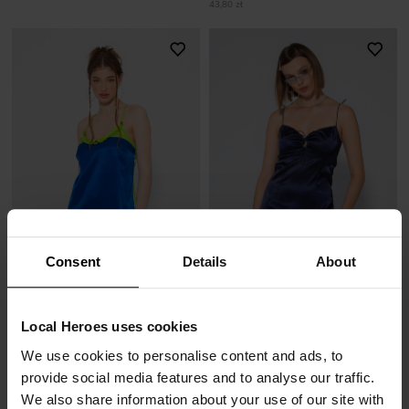
43,80 zł
Consent
Details
About
SATYNOWA SUKIENKA SLIP ON ROSE
SUKIENKA SLIP ON DARK NIGHT
50,00 zł
47,00 zł
Local Heroes uses cookies
219,00 zł
-77%
239,00 zł
-80%
We use cookies to personalise content and ads, to
Najniższa cena z 30 dni przed obniżką
Najniższa cena z 30 dni przed obniżką
50,37 zł
47,80 zł
provide social media features and to analyse our traffic.
We also share information about your use of our site with