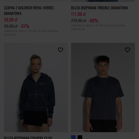
CZAPKA Z DASZKIEM ROYAL HEROES
BLUZA ROZPINANA TROUBLE GRANATOWA
GRANATOWA
111,00 zł
39,00 zł
279,00 zł
-60%
99,00 zł
-61%
Najniższa cena z 30 dni przed obniżką
139,00 zł
Najniższa cena z 30 dni przed obniżką
49,00 zł
BLUZA ROZPINANA COUNTRY CLUB