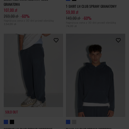
GRANATOWA
T-SHIRT LH CLUB SPRANY GRANATOWY
107,00 zł
59,00 zł
269,00 zł
-60%
149,00 zł
-60%
Najniższa cena z 30 dni przed obniżką
Najniższa cena z 30 dni przed obniżką
134,00 zł
74,00 zł
SOLD OUT