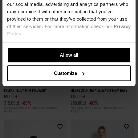
our social media, advertising and analytics partners who
may combine it with other information that you’ve
provided to them or that they’ve collected from your use
of their services. For more information check our
Privacy
Policy
.
Allow all
Customize
SOLD OUT
PLECAK TEDDY MINI PIKOWANY
MĘSKA SPORTOWA BLUZA LH TEAM NAVY
63,00 zł
115,00 zł
319,00 zł
-80%
289,00 zł
-60%
Najniższa cena z 30 dni przed obniżką
Najniższa cena z 30 dni przed obniżką
63,80 zł
144,00 zł