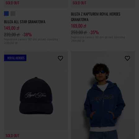
SOLD OUT
SOLD OUT
SOLD OUT
BLUZA Z KAPTUREM ROYAL HEROES
GRANATOWA
BLUZA ALL STAR GRANATOWA
169,00 zł
149,00 zł
259,00 zł
-35%
239,00 zł
-38%
Najniższa cena z 30 dni przed obniżką
Najniższa cena z 30 dni przed obniżką
259,00 zł
239,00 zł
ROYAL HEROES
SOLD OUT
SOLD OUT