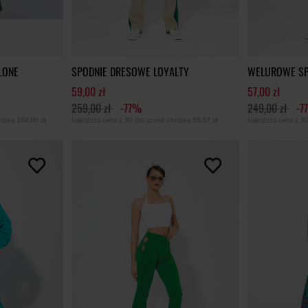
LONE
SPODNIE DRESOWE LOYALTY
WELUROWE SP
59,00 zł
57,00 zł
259,00 zł
-77%
249,00 zł
-7
bniżką
104,00 zł
Najniższa cena z 30 dni przed obniżką
59,57 zł
Najniższa cena z 3