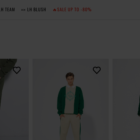
LH TEAM
🍬 LH BLUSH
🔥SALE UP TO -80%
MA
ZA
NIE 
ZA