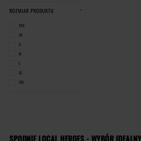
ROZMIAR PRODUKTU
XXS
XS
S
M
L
XL
XXL
SPODNIE LOCAL HEROES - WYBÓR IDEALNY