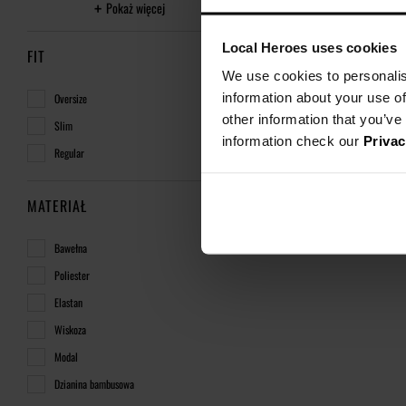
Pokaż więcej
Local Heroes uses cookies
FIT
We use cookies to personalis
information about your use of
Oversize
other information that you’ve
Slim
information check our
Privac
Regular
MATERIAŁ
Bawełna
Poliester
Elastan
Wiskoza
Modal
Dzianina bambusowa