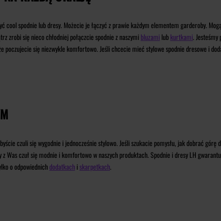
żyć cool spodnie lub dresy. Możecie je łączyć z prawie każdym elementem garderoby. Mogą 
rz zrobi się nieco chłodniej połączcie spodnie z naszymi
bluzami
lub
kurtkami
. Jesteśmy
że poczujecie się niezwykle komfortowo. Jeśli chcecie mieć stylowe spodnie dresowe i dod
YM
ście czuli się wygodnie i jednocześnie stylowo.
Jeśli szukacie pomysłu, jak dobrać górę 
dy z Was czuł się modnie i komfortowo w naszych produktach. Spodnie i dresy LH gwarantują
tylko o odpowiednich
dodatkach
i
skarpetkach
.