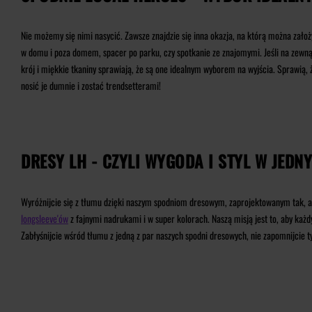
Nie możemy się nimi nasycić. Zawsze znajdzie się inna okazja, na którą można zało
w domu i poza domem, spacer po parku, czy spotkanie ze znajomymi. Jeśli na zewnąt
krój i miękkie tkaniny sprawiają, że są one idealnym wyborem na wyjścia. Sprawią, 
nosić je dumnie i zostać trendsetterami!
DRESY LH - CZYLI WYGODA I STYL W JEDN
Wyróżnijcie się z tłumu dzięki naszym spodniom dresowym, zaprojektowanym tak, aby
longsleeve'ów
z fajnymi nadrukami i w super kolorach. Naszą misją jest to, aby każ
Zabłyśnijcie wśród tłumu z jedną z par naszych spodni dresowych, nie zapomnijcie 