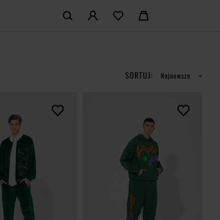
KOSZYK:
M KONTO
Nie posiadasz produktów w koszyku
LOGUJ SIĘ
SORTUJ:
Najnowsze
MAM KONTA
ŁÓŻ KONTO