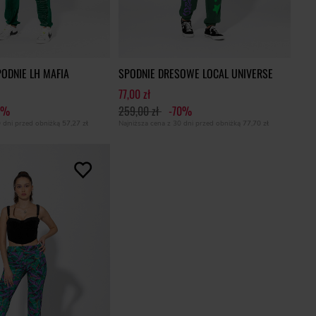
ODNIE LH MAFIA
SPODNIE DRESOWE LOCAL UNIVERSE
77,00 zł
7%
259,00 zł
-70%
0 dni przed obniżką
57,27 zł
Najniższa cena z 30 dni przed obniżką
77,70 zł