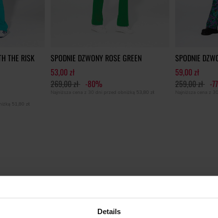
H THE RISK
SPODNIE DZWONY ROSE GREEN
SPODNIE DZW
53,00 zł
59,00 zł
269,00 zł
-80%
259,00 zł
-7
Najniższa cena z 30 dni przed obniżką
53,80 zł
Najniższa cena z 3
bniżką
51,80 zł
Details