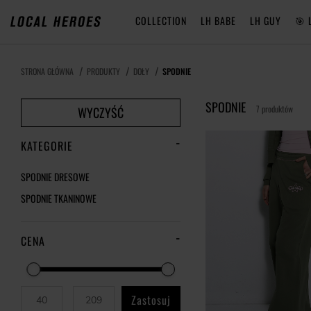
COLLECTION
LH BABE
LH GUY
🎯 
STRONA GŁÓWNA
PRODUKTY
DOŁY
SPODNIE
SPODNIE
7 produktów
WYCZYŚĆ
KATEGORIE
SPODNIE DRESOWE
SPODNIE TKANINOWE
CENA
Zastosuj