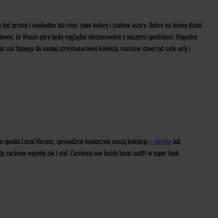
być proste i swobodne lub mieć żywe kolory i szalone wzory. Dobre na leniwy dzień
 pewni, że Wasze góry będą wyglądać niesamowicie z naszymi spodniami. Wygodny
ać coś fajnego do swojej streetwearowej kolekcji, możecie stworzyć całe sety i
do spodni Local Heroes, sprawdźcie koniecznie naszą kolekcję
t-shirtów
lub
 zarówno wygodę jak i styl. Zamienią one każdy basic outfit w super look.