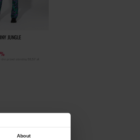
ONY JUNGLE
7%
0 dni przed obniżką
59,57 zł
About