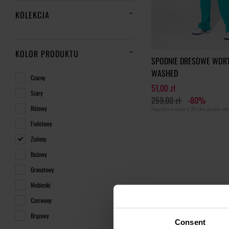
KOLEKCJA
KOLOR PRODUKTU
SPODNIE DRESOWE WORT
WASHED
Czarny
51,00 zł
Szary
259,00 zł
-80%
Różowy
Najniższa cena z 30 dni przed o
Fioletowy
Zielony
Beżowy
Granatowy
Niebieski
Czerwony
Brązowy
Consent