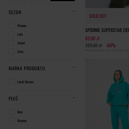
SEZON
SOLD OUT
Wiosna
SPODNIE SUPERSTAR ZIE
Lato
83,00 zł
Jesień
209,00 zł
-60%
SOLD OUT
Najniższa cena z 30 dni przed o
Zima
MARKA PRODUKTU
Local Heroes
PŁEĆ
Men
Women