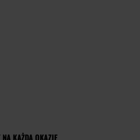
 NA KAŻDĄ OKAZJĘ