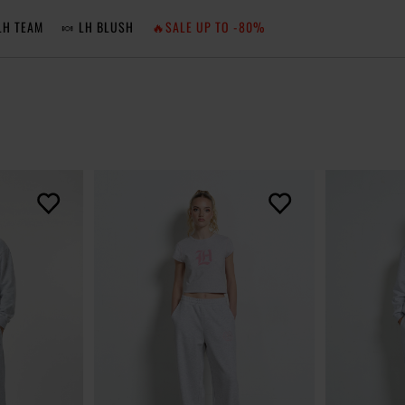
LH TEAM
🍬 LH BLUSH
🔥SALE UP TO -80%
MA
ZA
NIE 
ZA