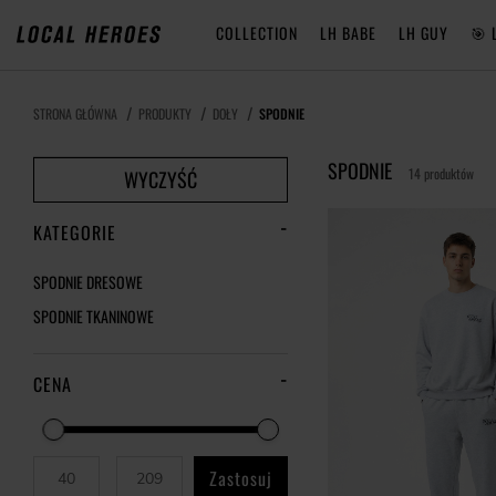
COLLECTION
LH BABE
LH GUY
🎯 
STRONA GŁÓWNA
PRODUKTY
DOŁY
SPODNIE
SPODNIE
14 produktów
WYCZYŚĆ
KATEGORIE
SPODNIE DRESOWE
SPODNIE TKANINOWE
CENA
Zastosuj