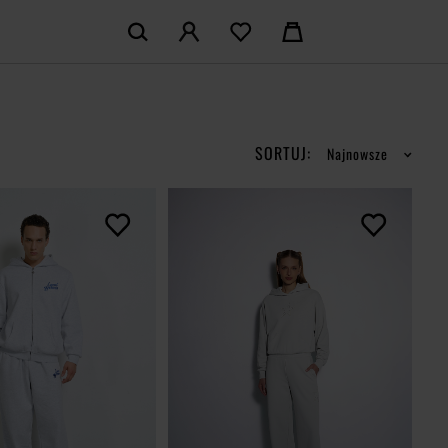
KOSZYK:
M KONTO
Nie posiadasz produktów w koszyku
LOGUJ SIĘ
SORTUJ:
Najnowsze
MAM KONTA
ŁÓŻ KONTO