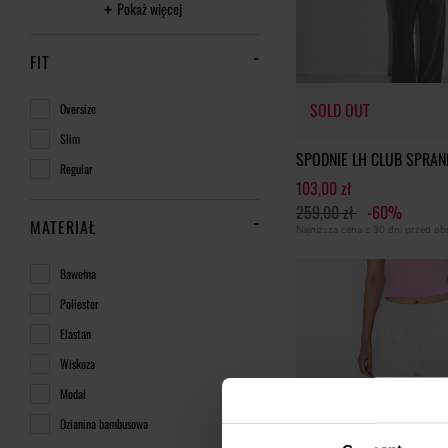
Pokaż więcej
FIT
SOLD OUT
Oversize
Slim
SPODNIE LH CLUB SPRAN
Regular
103,00 zł
259,00 zł
-60%
MATERIAŁ
Najniższa cena z 30 dni przed o
Bawełna
Poliester
Elastan
Wiskoza
Modal
Dzianina bambusowa