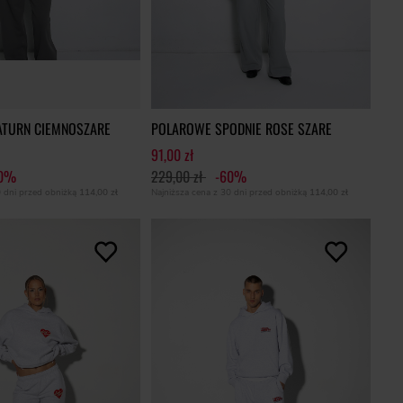
ATURN CIEMNOSZARE
POLAROWE SPODNIE ROSE SZARE
91,00 zł
60%
229,00 zł
-60%
0 dni przed obniżką
114,00 zł
Najniższa cena z 30 dni przed obniżką
114,00 zł