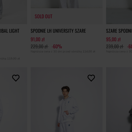
SOLD OUT
IBAL LIGHT
SPODNIE LH UNIVERSITY SZARE
SZARE SPODNI
91,00 zł
95,00 zł
229,00 zł
-60%
239,00 zł
-
SOLD OUT
Najniższa cena z 30 dni przed obniżką
114,00 zł
Najniższa cena z 3
bniżką
119,00 zł