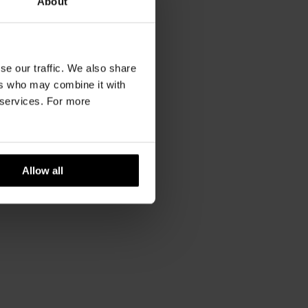
About
se our traffic. We also share
ers who may combine it with
r services. For more
Allow all