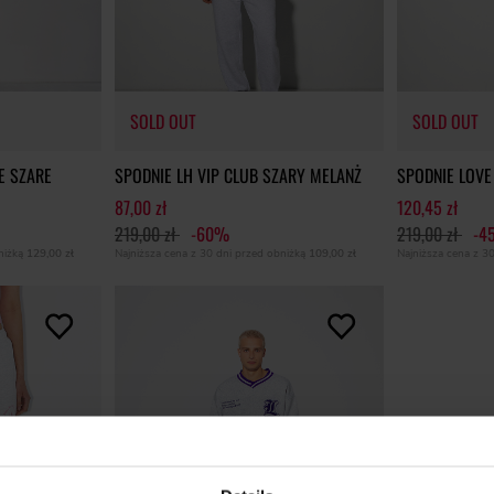
SOLD OUT
SOLD OUT
E SZARE
SPODNIE LH VIP CLUB SZARY MELANŻ
SPODNIE LOVE
87,00 zł
120,45 zł
219,00 zł
-60%
219,00 zł
-4
SOLD OUT
SOLD OUT
bniżką
129,00 zł
Najniższa cena z 30 dni przed obniżką
109,00 zł
Najniższa cena z 3