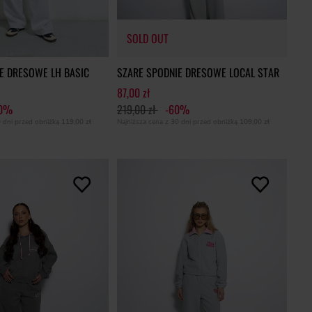
SOLD OUT
E DRESOWE LH BASIC
SZARE SPODNIE DRESOWE LOCAL STAR
87,00 zł
60%
219,00 zł
-60%
SOLD OUT
0 dni przed obniżką
119,00 zł
Najniższa cena z 30 dni przed obniżką
109,00 zł