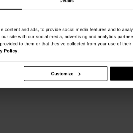
Details
e content and ads, to provide social media features and to analy
 our site with our social media, advertising and analytics partn
 provided to them or that they’ve collected from your use of thei
y Policy
.
 MELANŻ
SPODNIE DRESOWE RICH
57,00 zł
249,00 zł
-77%
bniżką
62,25 zł
Najniższa cena z 30 dni przed obniżką
57,27 zł
Customize