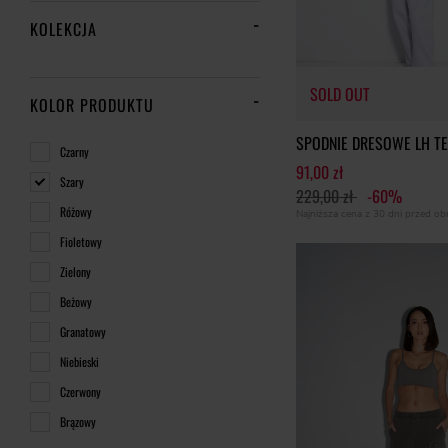
KOLEKCJA
SOLD OUT
KOLOR PRODUKTU
SPODNIE DRESOWE LH T
Czarny
91,00 zł
Szary
229,00 zł
-60%
SOLD OUT
Różowy
Najniższa cena z 30 dni przed o
Fioletowy
Zielony
Beżowy
Granatowy
Niebieski
Czerwony
Brązowy