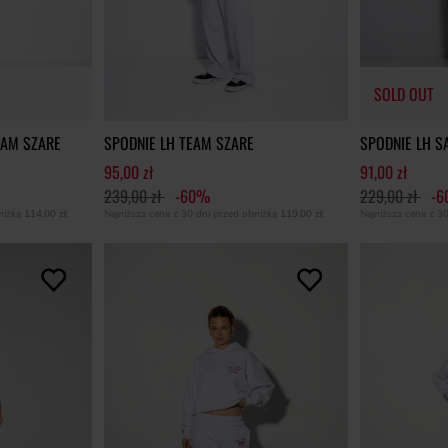
SOLD OUT
EAM SZARE
SPODNIE LH TEAM SZARE
SPODNIE LH S
95,00 zł
91,00 zł
239,00 zł
-60%
229,00 zł
-
SOLD OUT
bniżką
114,00 zł
Najniższa cena z 30 dni przed obniżką
119,00 zł
Najniższa cena z 3