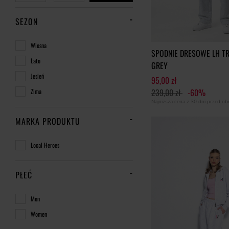
SEZON
Wiosna
SPODNIE DRESOWE LH TR
Lato
GREY
Jesień
95,00 zł
239,00 zł
-60%
Zima
Najniższa cena z 30 dni przed o
MARKA PRODUKTU
Local Heroes
PŁEĆ
Men
Women