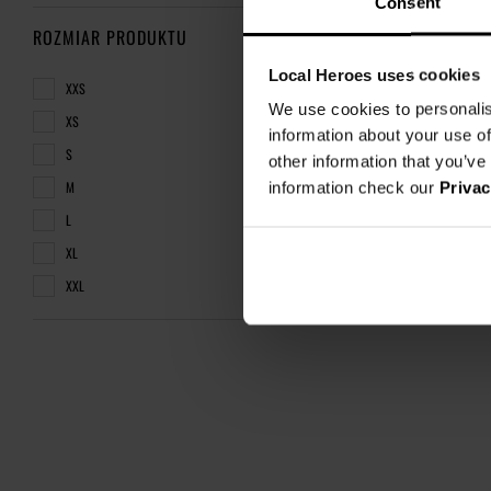
Consent
ROZMIAR PRODUKTU
Local Heroes uses cookies
XXS
We use cookies to personalis
XS
SOLD OUT
information about your use of
S
other information that you’ve
M
information check our
Privac
SPODNIE LH CLUB SZARY
62,00 zł
L
249,00 zł
-75%
XL
Najniższa cena z 30 dni przed o
XXL