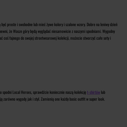
być proste i swobodne lub mieć żywe kolory i szalone wzory. Dobre na leniwy dzień
 pewni, że Wasze góry będą wyglądać niesamowicie z naszymi spodniami. Wygodny
ać coś fajnego do swojej streetwearowej kolekcji, możecie stworzyć całe sety i
do spodni Local Heroes, sprawdźcie koniecznie naszą kolekcję
t-shirtów
lub
 zarówno wygodę jak i styl. Zamienią one każdy basic outfit w super look.