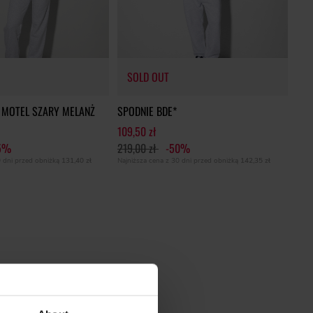
SOLD OUT
 MOTEL SZARY MELANŻ
SPODNIE BDE*
109,50 zł
5%
219,00 zł
-50%
SOLD OUT
0 dni przed obniżką
131,40 zł
Najniższa cena z 30 dni przed obniżką
142,35 zł