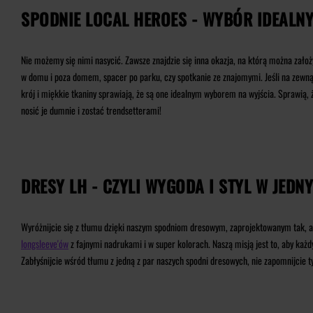
SPODNIE LOCAL HEROES - WYBÓR IDEALNY
Nie możemy się nimi nasycić. Zawsze znajdzie się inna okazja, na którą można zało
w domu i poza domem, spacer po parku, czy spotkanie ze znajomymi. Jeśli na zewnąt
krój i miękkie tkaniny sprawiają, że są one idealnym wyborem na wyjścia. Sprawią, 
nosić je dumnie i zostać trendsetterami!
DRESY LH - CZYLI WYGODA I STYL W JEDN
Wyróżnijcie się z tłumu dzięki naszym spodniom dresowym, zaprojektowanym tak, aby
longsleeve'ów
z fajnymi nadrukami i w super kolorach. Naszą misją jest to, aby każ
Zabłyśnijcie wśród tłumu z jedną z par naszych spodni dresowych, nie zapomnijcie 