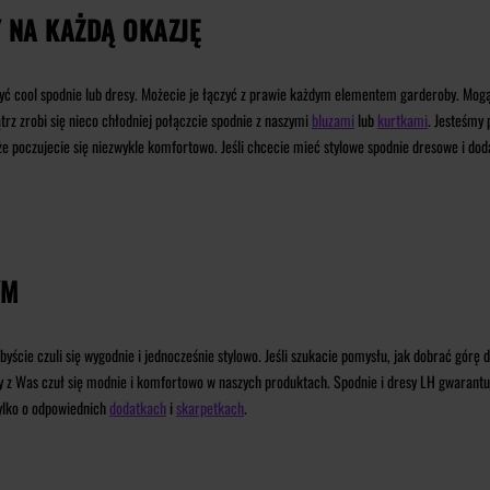
 NA KAŻDĄ OKAZJĘ
żyć cool spodnie lub dresy. Możecie je łączyć z prawie każdym elementem garderoby. Mogą 
rz zrobi się nieco chłodniej połączcie spodnie z naszymi
bluzami
lub
kurtkami
. Jesteśmy
że poczujecie się niezwykle komfortowo. Jeśli chcecie mieć stylowe spodnie dresowe i dod
YM
ście czuli się wygodnie i jednocześnie stylowo.
Jeśli szukacie pomysłu, jak dobrać górę 
dy z Was czuł się modnie i komfortowo w naszych produktach. Spodnie i dresy LH gwarantują
tylko o odpowiednich
dodatkach
i
skarpetkach
.