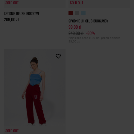
SOLD OUT
SOLD OUT
SOLD OUT
SPODNIE BLUSH BORDOWE
209,00 zł
SPODNIE LH CLUB BURGUNDY
99,00 zł
249,00 zł
-60%
Najniższa cena z 30 dni przed obniżką
99,60 zł
SOLD OUT
SOLD OUT