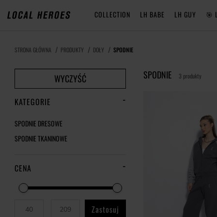
COLLECTION
LH BABE
LH GUY
🎯 
STRONA GŁÓWNA
PRODUKTY
DOŁY
SPODNIE
SPODNIE
3 produkty
WYCZYŚĆ
KATEGORIE
SPODNIE DRESOWE
SPODNIE TKANINOWE
CENA
Zastosuj