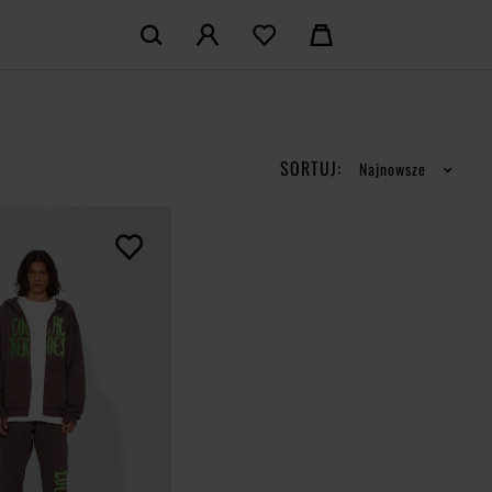
KOSZYK:
M KONTO
Nie posiadasz produktów w koszyku
LOGUJ SIĘ
SORTUJ:
Najnowsze
MAM KONTA
ŁÓŻ KONTO