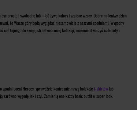
być proste i swobodne lub mieć żywe kolory i szalone wzory. Dobre na leniwy dzień
 pewni, że Wasze góry będą wyglądać niesamowicie z naszymi spodniami. Wygodny
ać coś fajnego do swojej streetwearowej kolekcji, możecie stworzyć całe sety i
do spodni Local Heroes, sprawdźcie koniecznie naszą kolekcję
t-shirtów
lub
 zarówno wygodę jak i styl. Zamienią one każdy basic outfit w super look.