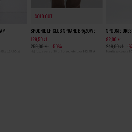
SOLD OUT
EAM
SPODNIE LH CLUB SPRANE BRĄZOWE
SPODNIE DRE
129,50 zł
82,00 zł
259,00 zł
-50%
249,00 zł
-6
bniżką
114,00 zł
Najniższa cena z 30 dni przed obniżką
142,45 zł
Najniższa cena z 3