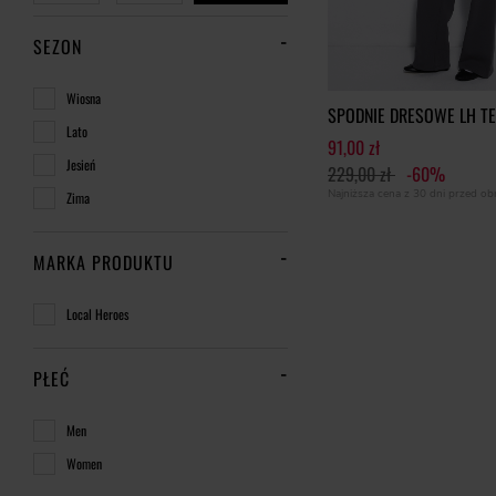
SEZON
Wiosna
SPODNIE DRESOWE LH T
Lato
91,00 zł
Jesień
229,00 zł
-60%
Najniższa cena z 30 dni przed o
Zima
MARKA PRODUKTU
Local Heroes
PŁEĆ
Men
Women