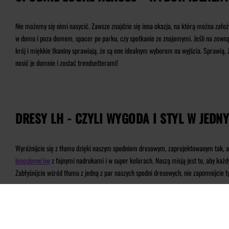
Nie możemy się nimi nasycić. Zawsze znajdzie się inna okazja, na którą można zało
w domu i poza domem, spacer po parku, czy spotkanie ze znajomymi. Jeśli na zewnąt
krój i miękkie tkaniny sprawiają, że są one idealnym wyborem na wyjścia. Sprawią, 
nosić je dumnie i zostać trendsetterami!
DRESY LH - CZYLI WYGODA I STYL W JEDN
Wyróżnijcie się z tłumu dzięki naszym spodniom dresowym, zaprojektowanym tak, aby
longsleeve'ów
z fajnymi nadrukami i w super kolorach. Naszą misją jest to, aby każ
Zabłyśnijcie wśród tłumu z jedną z par naszych spodni dresowych, nie zapomnijcie 