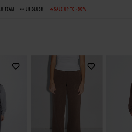
LH TEAM
🍬 LH BLUSH
🔥SALE UP TO -80%
MA
ZA
NIE 
ZA