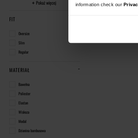
Pokaż więcej
information check our
Privac
FIT
Oversize
Slim
Regular
MATERIAŁ
Bawełna
Poliester
Elastan
Wiskoza
Modal
Dzianina bambusowa