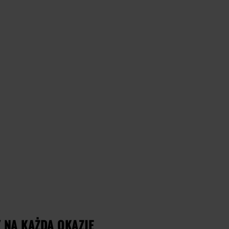
 NA KAŻDĄ OKAZJĘ