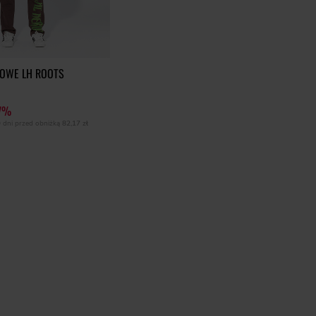
SOWE LH ROOTS
7%
0 dni przed obniżką
82,17 zł