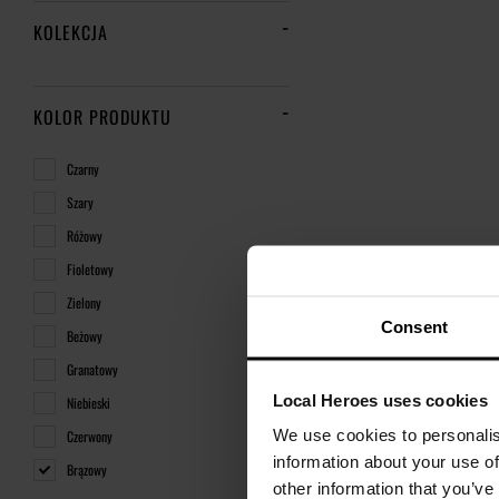
KOLEKCJA
KOLOR PRODUKTU
Czarny
Szary
Różowy
Fioletowy
Zielony
Consent
Beżowy
Granatowy
Local Heroes uses cookies
Niebieski
We use cookies to personalis
Czerwony
information about your use of
Brązowy
other information that you’ve