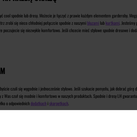
żyć cool spodnie lub dresy. Możecie je łączyć z prawie każdym elementem garderoby. Mogą 
rz zrobi się nieco chłodniej połączcie spodnie z naszymi
bluzami
lub
kurtkami
. Jesteśmy
że poczujecie się niezwykle komfortowo. Jeśli chcecie mieć stylowe spodnie dresowe i dod
YM
ście czuli się wygodnie i jednocześnie stylowo.
Jeśli szukacie pomysłu, jak dobrać górę 
dy z Was czuł się modnie i komfortowo w naszych produktach. Spodnie i dresy LH gwarantują
tylko o odpowiednich
dodatkach
i
skarpetkach
.