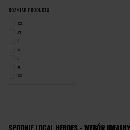
ROZMIAR PRODUKTU
XXS
XS
S
M
L
XL
XXL
SPODNIE LOCAL HEROES - WYBÓR IDEALNY