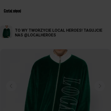
dresowym. Możesz wybierać spośród jednolitych kolorów, modnych nadruków,
subtelnego haftu. Dresy są nie tylko wygodne, ale również świetnie prezentują się
Czytaj więcej
jako element modnych, casualowych outfitów. Doskonale łączą styl z
funkcjonalnością. Są idealne na relaksujące dni w domu, treningi, spacer czy
spotkanie ze znajomymi. Możesz je zestawiać z różnymi górami, takimi jak bluzki,
swetry
czy
koszulki
, tworząc różnorodne, niezobowiązujące stylizacje. Niezależnie
od Twojego gustu i preferencji, w Local Heroes Store znajdziesz damskie spodnie
dresowe, które będą pasować do Twojego stylu życia. Zrelaksuj się w wygodnym i
stylowym ubraniu, które podkreśli Twój indywidualny charakter i pozwoli czuć się
swobodnie w każdej sytuacji.