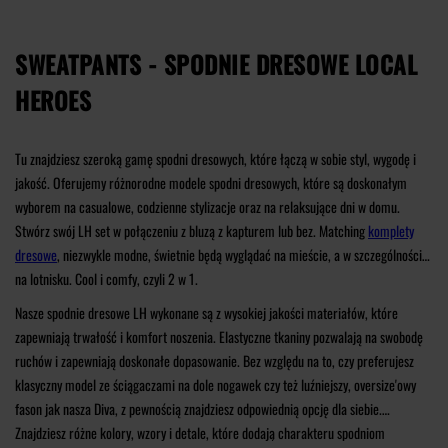
SWEATPANTS - SPODNIE DRESOWE LOCAL
HEROES
Tu znajdziesz szeroką gamę spodni dresowych, które łączą w sobie styl, wygodę i
jakość. Oferujemy różnorodne modele spodni dresowych, które są doskonałym
wyborem na casualowe, codzienne stylizacje oraz na relaksujące dni w domu.
Stwórz swój LH set w połączeniu z bluzą z kapturem lub bez. Matching
komplety
dresowe
, niezwykle modne, świetnie będą wyglądać na mieście, a w szczególności
na lotnisku. Cool i comfy, czyli 2 w 1.
Nasze spodnie dresowe LH wykonane są z wysokiej jakości materiałów, które
zapewniają trwałość i komfort noszenia. Elastyczne tkaniny pozwalają na swobodę
ruchów i zapewniają doskonałe dopasowanie. Bez względu na to, czy preferujesz
klasyczny model ze ściągaczami na dole nogawek czy też luźniejszy, oversize'owy
fason jak nasza Diva, z pewnością znajdziesz odpowiednią opcję dla siebie.
Znajdziesz różne kolory, wzory i detale, które dodają charakteru spodniom