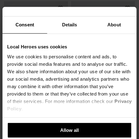
Consent
Details
About
Local Heroes uses cookies
We use cookies to personalise content and ads, to
provide social media features and to analyse our traffic.
We also share information about your use of our site with
our social media, advertising and analytics partners who
may combine it with other information that you’ve
provided to them or that they’ve collected from your use
SPODNIE DRESOWE RICH
SPODNIE DRESOWE LH ROOTS
of their services. For more information check our
Privacy
57,00 zł
82,00 zł
249,00 zł
-77%
249,00 zł
-67%
Policy
.
Najniższa cena z 30 dni przed obniżką
Najniższa cena z 30 dni przed obniżką
57,27 zł
82,17 zł
Allow all