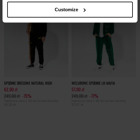
Customize
SPODNIE DRESOWE NATURAL HIGH
WELUROWE SPODNIE LH MAFIA
62,00 zł
57,00 zł
249,00 zł
-75%
249,00 zł
-77%
Najniższa cena z 30 dni przed obniżką
Najniższa cena z 30 dni przed obniżką
62,25 zł
57,27 zł