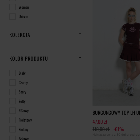
Women
Unisex
KOLEKCJA
KOLOR PRODUKTU
Biały
Czarny
Szary
Żółty
Różowy
BURGUNGOWY TOP LH UN
Fioletowy
47,00 zł
119,00 zł
-61%
Zielony
Najniższa cena z 30 dni przed o
Beżowy