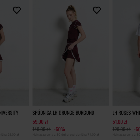
IVERSITY
SPÓDNICA LH GRUNGE BURGUND
LH ROSES WHI
59,00 zł
51,00 zł
149,00 zł
-60%
129,00 zł
-6
bniżką
59,00 zł
Najniższa cena z 30 dni przed obniżką
74,00 zł
Najniższa cena z 3