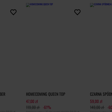
BER
HOMECOMING QUEEN TOP
CZARNA SPÓD
47,00 zł
59,00 zł
119,00 zł
-61%
149,00 zł
-6
bniżką
59,00 zł
Najniższa cena z 30 dni przed obniżką
59,00 zł
Najniższa cena z 3