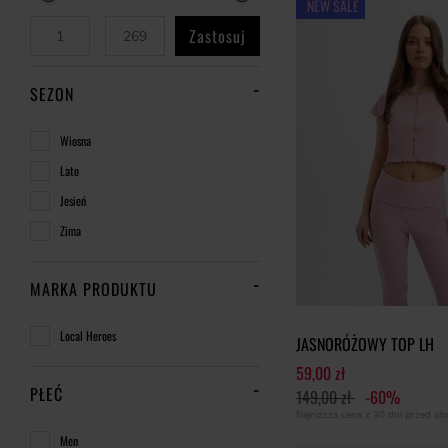
NEW SALE
Zastosuj
SEZON
Wiosna
Lato
Jesień
Zima
MARKA PRODUKTU
Local Heroes
JASNORÓŻOWY TOP LH
59,00 zł
PŁEĆ
149,00 zł
-60%
Najniższa cena z 30 dni przed o
Men