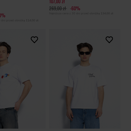
107,00 zł
269,00 zł
-60%
Najniższa cena z 30 dni przed obniżką
134,00 zł
60%
0 dni przed obniżką
114,00 zł