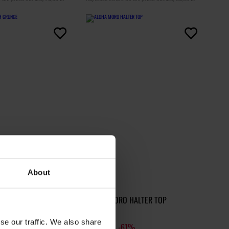
About
ICA LH GRUNGE
ALOHA MORO HALTER TOP
35,00 zł
se our traffic. We also share
0%
89,00 zł
-61%