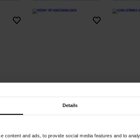
Details
ESKI
RÓŻOWY TOP HOMECOMING QUEEN
SZARA SPÓDN
47,00 zł
59,00 zł
e content and ads, to provide social media features and to analy
119,00 zł
-61%
149,00 zł
-6