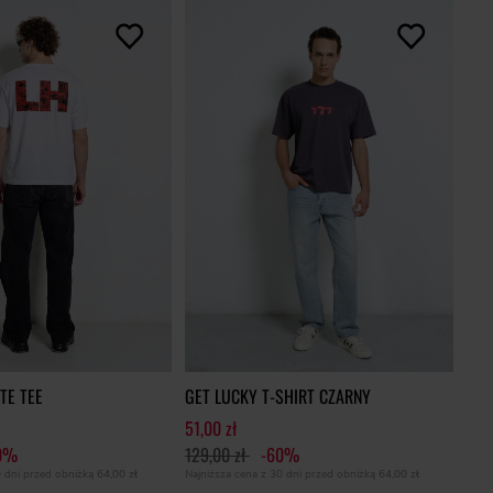
TE TEE
GET LUCKY T-SHIRT CZARNY
51,00 zł
0%
129,00 zł
-60%
0 dni przed obniżką
64,00 zł
Najniższa cena z 30 dni przed obniżką
64,00 zł