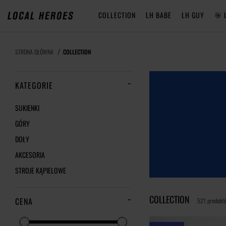
COLLECTION
LH BABE
LH GUY
🎯 
STRONA GŁÓWNA
COLLECTION
KATEGORIE
SUKIENKI
GÓRY
DOŁY
AKCESORIA
STROJE KĄPIELOWE
COLLECTION
CENA
521 produkt