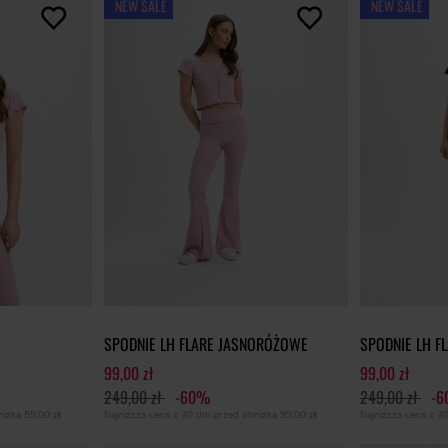
NEW SALE
NEW SALE
SPODNIE LH FLARE JASNORÓŻOWE
SPODNIE LH F
99,00 zł
99,00 zł
249,00 zł
-60%
249,00 zł
-
bniżką
59,00 zł
Najniższa cena z 30 dni przed obniżką
99,00 zł
Najniższa cena z 3