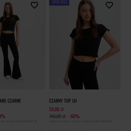
NEW SALE
LARE CZARNE
CZARNY TOP LH
59,00 zł
60%
149,00 zł
-60%
0 dni przed obniżką
99,00 zł
Najniższa cena z 30 dni przed obniżką
59,00 zł