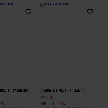
NICA LUCKY NUMBER
CZARNA BLUZKA LH ROMANTIC
67,00 zł
0%
169,00 zł
-60%
0 dni przed obniżką
74,00 zł
Najniższa cena z 30 dni przed obniżką
84,00 zł