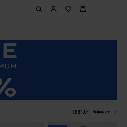
KOSZYK:
M KONTO
Nie posiadasz produktów w koszyku
LOGUJ SIĘ
MAM KONTA
ŁÓŻ KONTO
SORTUJ:
Najnowsze