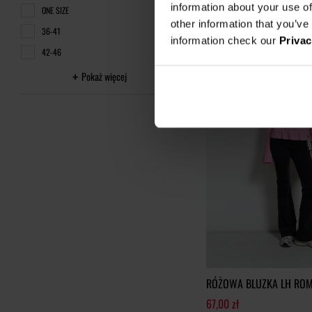
information about your use of
ONE SIZE
Najniższa cena z 30 dni przed o
other information that you’ve
36-41
information check our
Privac
42-46
Pokaż więcej
RÓŻOWA BLUZKA LH ROM
67,00 zł