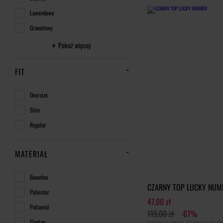
Lawendowy
Granatowy
Pokaż więcej
FIT
Oversize
Slim
Regular
MATERIAŁ
Bawełna
CZARNY TOP LUCKY NUM
Poliester
47,00 zł
Poliamid
119,00 zł
-61%
Elastan
Najniższa cena z 30 dni przed o