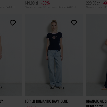
149,00 zł
-60%
229,00 zł
-
SOLD OUT
SOLD OUT
bniżką
84,00 zł
Najniższa cena z 30 dni przed obniżką
74,00 zł
Najniższa cena z 3
ŁY
TOP LH ROMANTIC NAVY BLUE
GRANATOWE S
UNIVERSITY