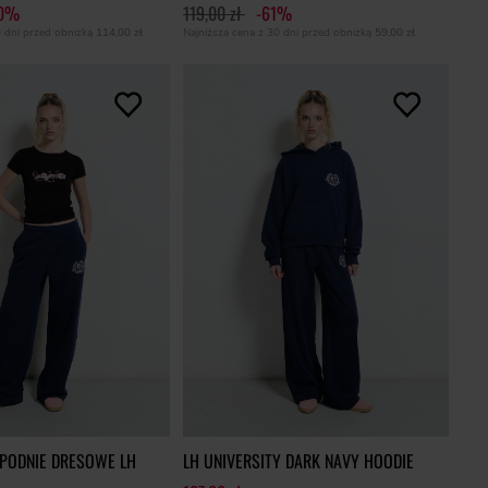
60%
119,00 zł
-61%
0 dni przed obniżką
114,00 zł
Najniższa cena z 30 dni przed obniżką
59,00 zł
PODNIE DRESOWE LH
LH UNIVERSITY DARK NAVY HOODIE