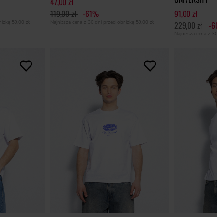
47,00 zł
119,00 zł
-61%
91,00 zł
bniżką
59,00 zł
Najniższa cena z 30 dni przed obniżką
59,00 zł
229,00 zł
-
Najniższa cena z 3