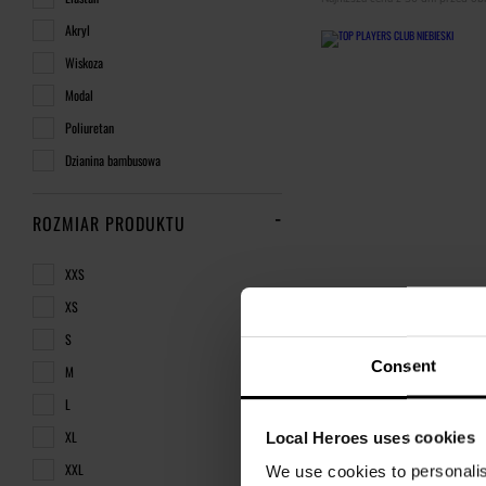
Akryl
Wiskoza
Modal
Poliuretan
Dzianina bambusowa
ROZMIAR PRODUKTU
XXS
XS
S
Consent
M
L
TOP PLAYERS CLUB NIEBI
XL
Local Heroes uses cookies
47,00 zł
XXL
We use cookies to personalis
119,00 zł
-61%