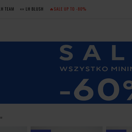
LH TEAM
🍬 LH BLUSH
🔥SALE UP TO -80%
MA
ZA
NIE 
ZA
ów