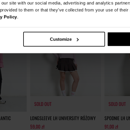
 our site with our social media, advertising and analytics partn
bniżką
59,00 zł
Najniższa cena z 30 dni przed obniżką
59,00 zł
Najniższa cena z 3
 provided to them or that they’ve collected from your use of thei
y Policy
.
Customize
SOLD OUT
SOLD OUT
ANTIC
LONGSLEEVE LH UNIVERSITY RÓŻOWY
SPODNIE LH U
59,00 zł
91,00 zł