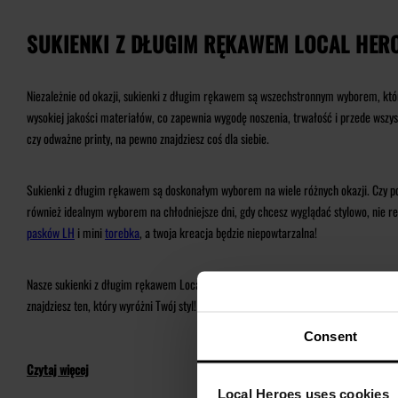
SUKIENKI Z DŁUGIM RĘKAWEM LOCAL HER
Niezależnie od okazji, sukienki z długim rękawem są wszechstronnym wyborem, który
wysokiej jakości materiałów, co zapewnia wygodę noszenia, trwałość i przede wszyst
czy odważne printy, na pewno znajdziesz coś dla siebie.
Sukienki z długim rękawem są doskonałym wyborem na wiele różnych okazji. Czy pot
również idealnym wyborem na chłodniejsze dni, gdy chcesz wyglądać stylowo, nie re
pasków LH
i mini
torebka
, a twoja kreacja będzie niepowtarzalna!
Nasze sukienki z długim rękawem Local Heroes to połączenie stylu, jakości i różno
znajdziesz ten, który wyróżni Twój styl! Odwiedź stronę internetową i odkryj świa
Consent
Czytaj więcej
Local Heroes uses cookies