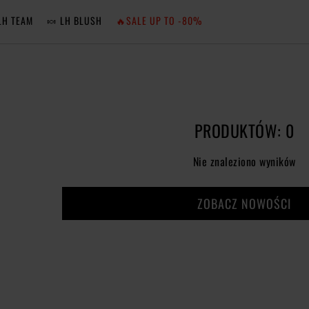
LH TEAM
🍬 LH BLUSH
🔥SALE UP TO -80%
MA
ZA
PRODUKTÓW: 0
NIE 
Nie znaleziono wyników
ZA
ZOBACZ NOWOŚCI