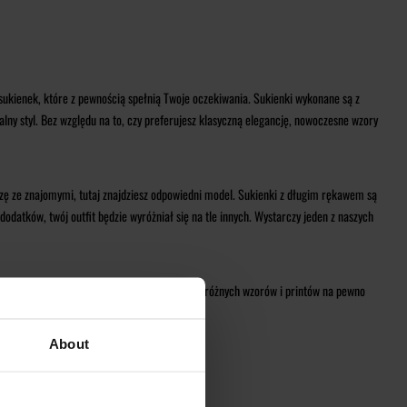
 sukienek, które z pewnością spełnią Twoje oczekiwania. Sukienki wykonane są z
alny styl. Bez względu na to, czy preferujesz klasyczną elegancję, nowoczesne wzory
zę ze znajomymi, tutaj znajdziesz odpowiedni model. Sukienki z długim rękawem są
datków, twój outfit będzie wyróżniał się na tle innych. Wystarczy jeden z naszych
modny wygląd na wiele różnych okazji. Spośród różnych wzorów i printów na pewno
About