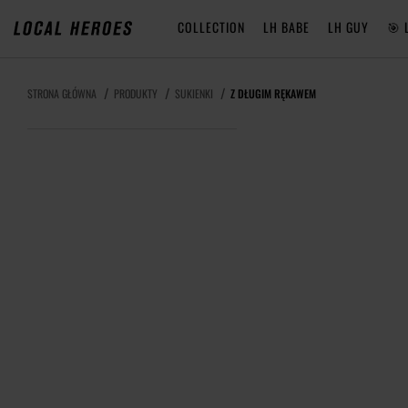
COLLECTION
LH BABE
LH GUY
🎯 
STRONA GŁÓWNA
PRODUKTY
SUKIENKI
Z DŁUGIM RĘKAWEM