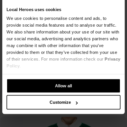
Local Heroes uses cookies
Brandowane breloki mogą być używane jako standardowy dodatek do kluczy lub
We use cookies to personalise content and ads, to
jako przywieszki do
torebek
czy
saszetek
. Nasze breloczki to propozycja dla
provide social media features and to analyse our traffic.
wszystkich tych, którzy stawiają na stylowe gadżety. Od tej pory znalezienie kluczy
We also share information about your use of our site with
nie będzie żadnym problemem.
our social media, advertising and analytics partners who
may combine it with other information that you’ve
provided to them or that they’ve collected from your use
of their services. For more information check our
Privacy
Policy
.
Czytaj więcej
Allow all
Customize