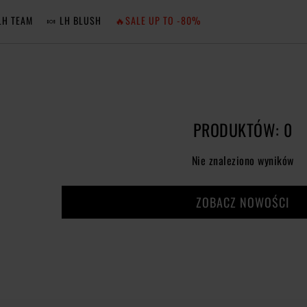
LH TEAM
🍬 LH BLUSH
🔥SALE UP TO -80%
MA
ZA
PRODUKTÓW: 0
NIE 
Nie znaleziono wyników
ZA
ZOBACZ NOWOŚCI