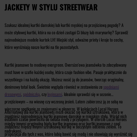
JACKETY W STYLU STREETWEAR
Szukasz idealnej kurtki damskiej lub kurtki męskiej na przejściową pogodę? A
może stylowej kurtki, która na co dzień zastąpi Ci bluzę lub marynarkę? Sprawdź
najmodniejsze modele kurtek LH! Miejski styl, odważne printy i kroje to cechy,
które wyróżniają nasze kurtki na tle pozostałych.
Kurtki jeansowe to modowy evergreen. Oversize'owa jeansówka to zdecydowany
must have w szafie każdej osoby, która czuje fashion vibe. Pasuje praktycznie do
wszystkiego i na każdą okazję. Możesz nosić ją do jeansów, tworząc oryginalny,
denimowy total look. Świetnie wygląda również w zestawieniu ze
spodniami
dresowymi
,
spódniczką
, czy
leginsami
. Idealnie sprawdzi się w sezonie
przejściowym – na wiosnę czy wczesną jesień. Latem zabierzesz ją ze sobą na
wieczorne spotkanie ze znajomymi w plenerze. W kolekcjach Local Heroes
Alternatywą dla kurtki jeansowej może okazać się kurtka sztruksowa, która w
znajdziesz najmodniejsze kurtki jeansowe damskie w miejskim stylu. Wśród nich
ostatnim czasie powróciła do świata mody z przytupem. W ofercie Local Heroes
między innymi oryginalną białą kurtkę jeansową oraz kurtki jeansowe z cool
znajdziesz między innymi sztruksową kurtkę w soczystym odcieniu zieleni. To
nadrukami.
propozycja dla tych z was, które lubią bawić się modą i nie obawiają się wyróżnić się