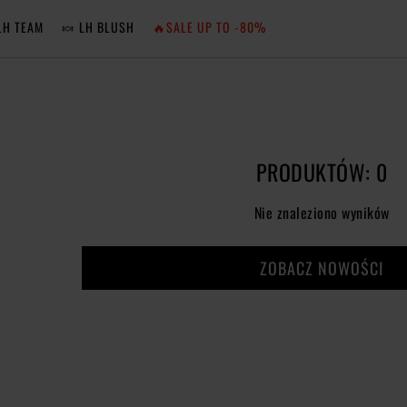
LH TEAM
🍬 LH BLUSH
🔥SALE UP TO -80%
MA
ZA
PRODUKTÓW: 0
NIE 
Nie znaleziono wyników
ZA
ZOBACZ NOWOŚCI