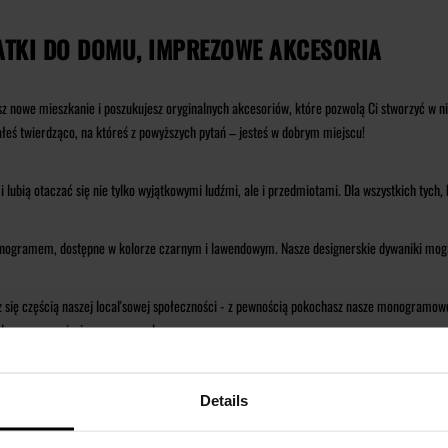
TKI DO DOMU, IMPREZOWE AKCESORIA
 nowe mieszkanie i poszukujesz oryginalnych akcesoriów, które pozwolą Ci stworzyć w n
eś twierdząco, na któreś z powyższych pytań – jesteś w dobrym miejscu!
 lubią otaczać się nie tylko wyjątkowymi ludźmi, ale i przedmiotami. Dla wszystkich tych,
ogramem, dostępne w kolorze czarnym i lawendowym. Nasze designerskie dywaniki mogą świ
zujesz się częścią naszej local'sowej społeczności - z pewnością pokochasz nasze monogr
 do szampana i wina z czarnym logo.
gnu użytkowego. Wysokiej jakości, funkcjonalne i przyciągające uwagę dodatki na pewno 
Details