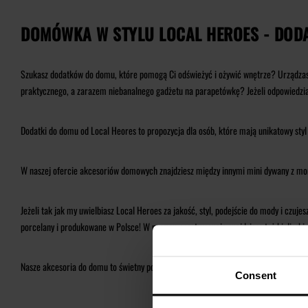
DOMÓWKA W STYLU LOCAL HEROES - DODA
Szukasz dodatków do domu, które pomogą Ci odświeżyć i ożywić wnętrze? Urządzasz
praktycznego, a zarazem niebanalnego gadżetu na parapetówkę? Jeżeli odpowiedział
Dodatki do domu od Local Heores to propozycja dla osób, które mają unikatowy styl i
W naszej ofercie akcesoriów domowych znajdziesz między innymi mini dywany z mon
Jeżeli tak jak my uwielbiasz Local Heroes za jakość, styl, podejście do mody i c
porcelany i produkowane w Polsce! W naszym asortymencie znajdziesz też kieliszki
Nasze akcesoria do domu to świetny pomysł na prezent dla każdego miłośnika desi
Consent