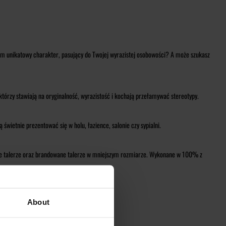
im unikatowy charakter, pasujący do Twojej wyrazistej osobowości? A może szukasz
 którzy stawiają na oryginalność, wyrazistość i kochają przełamywać stereotypy.
etnie prezentować się w holu, łazience, salonie czy sypialni.
amowe talerze oraz brandowane talerze w mniejszym rozmiarze. Wykonane w 100% z
sprawdzą się również w Twoim domu!
About