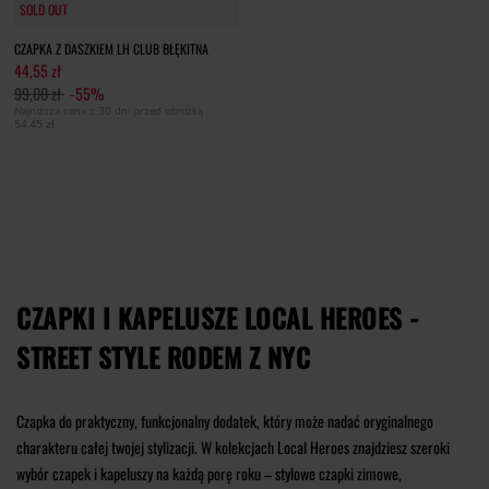
SOLD OUT
SOLD OUT
CZAPKA Z DASZKIEM LH CLUB BŁĘKITNA
44,55 zł
99,00 zł
-55%
Najniższa cena z 30 dni przed obniżką
54,45 zł
CZAPKI I KAPELUSZE LOCAL HEROES -
STREET STYLE RODEM Z NYC
Czapka do praktyczny, funkcjonalny dodatek, który może nadać oryginalnego
charakteru całej twojej stylizacji. W kolekcjach Local Heroes znajdziesz szeroki
wybór czapek i kapeluszy na każdą porę roku – stylowe czapki zimowe,