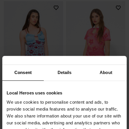
Consent
Details
About
SUKIENKA MAJESTY
SUKIENKA CYBER CUTE
Local Heroes uses cookies
77,00 zł
57,00 zł
259,00 zł
-70%
249,00 zł
-77%
We use cookies to personalise content and ads, to
Najniższa cena z 30 dni przed obniżką
Najniższa cena z 30 dni przed obniżką
provide social media features and to analyse our traffic.
103,60 zł
57,27 zł
We also share information about your use of our site with
our social media, advertising and analytics partners who