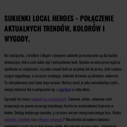
SUKIENKI LOCAL HEROES - POŁĄCZENIE
AKTUALNYCH TRENDÓW, KOLORÓW I
WYGODY.
Na ramiączka, z krótkim i długim rękawem sukienki przeznaczone są dla każdej
dziewczyny, która ceni sobie styl i nietuzinkowy look. Idealne na wieczorne wyjścia,
spotkania ze znajomymi, czy jako casual look na uczelnię lub do pracy. Jeśli szukasz
czegoś wygodnego, a zarazem modnego, sukienki dresowe są idealnym wyborem.
To zdecydowany must have tego sezonu. Możesz nosić je jako samodzielną część
swojej stylizacji lub w połączeniu np. z
szortami
w stylu biker.
Sprawdź też nasze
sukienki na ramiączkach
.
Zwiewne, letnie, satynowe mini
propozycje na pewno oczarują niejednego faceta na weekendowej imprezie w
klubie. Dodają kobiecego powabu, a zarazem niczym nieograniczonego luzu. Wolisz
sukienki z krótkim
czy z
długim rękawem
? Niezależnie od wyboru będziesz
wyglądała i czuła się w nich pewna siebie. Niezależnie od pory roku, z łatwością