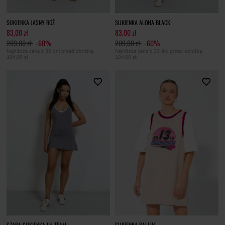
SUKIENKA JASNY RÓŻ
SUKIENKA ALOHA BLACK
83,00 zł
83,00 zł
209,00 zł
-60%
209,00 zł
-60%
Najniższa cena z 30 dni przed obniżką
Najniższa cena z 30 dni przed obniżką
104,00 zł
104,00 zł
SZARA SUKIENKA LH TEAM
SUKIENKA BALLIN'