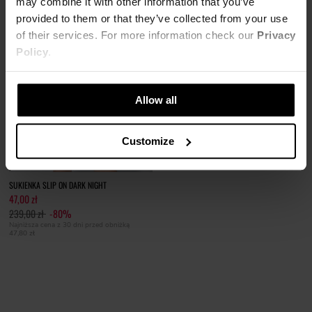
may combine it with other information that you’ve
provided to them or that they’ve collected from your use
of their services. For more information check our
Privacy
Policy
.
Allow all
Customize
SUKIENKA SLIP ON DARK NIGHT
47,00 zł
239,00 zł
-80%
Najniższa cena z 30 dni przed obniżką
47,80 zł