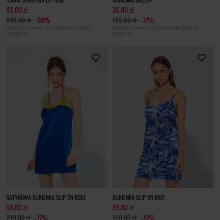
83,00 zł
36,00 zł
209,00 zł
-60%
159,00 zł
-77%
Najniższa cena z 30 dni przed obniżką
Najniższa cena z 30 dni przed obniżką
104,00 zł
36,57 zł
SATYNOWA SUKIENKA SLIP ON ROSE
SUKIENKA SLIP ON RIOT
50,00 zł
59,00 zł
219,00 zł
-77%
199,00 zł
-70%