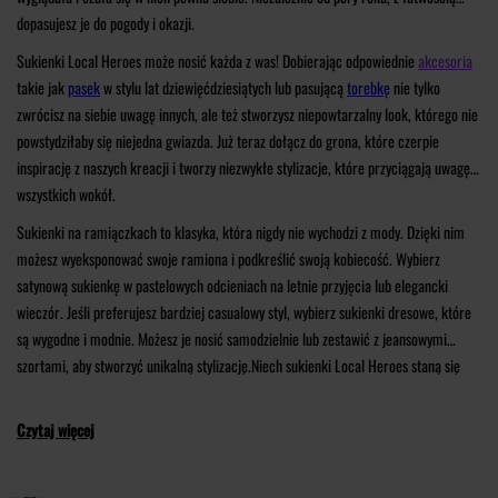
dopasujesz je do pogody i okazji.
Sukienki Local Heroes może nosić każda z was! Dobierając odpowiednie
akcesoria
takie jak
pasek
w stylu lat dziewięćdziesiątych lub pasującą
torebkę
nie tylko
zwrócisz na siebie uwagę innych, ale też stworzysz niepowtarzalny look, którego nie
powstydziłaby się niejedna gwiazda. Już teraz dołącz do grona, które czerpie
inspirację z naszych kreacji i tworzy niezwykłe stylizacje, które przyciągają uwagę
wszystkich wokół.
Sukienki na ramiączkach to klasyka, która nigdy nie wychodzi z mody. Dzięki nim
możesz wyeksponować swoje ramiona i podkreślić swoją kobiecość. Wybierz
satynową sukienkę w pastelowych odcieniach na letnie przyjęcia lub elegancki
wieczór. Jeśli preferujesz bardziej casualowy styl, wybierz sukienki dresowe, które
są wygodne i modnie. Możesz je nosić samodzielnie lub zestawić z jeansowymi
szortami, aby stworzyć unikalną stylizację.Niech sukienki Local Heroes staną się
Twoimi ulubionymi elementami garderoby, które pomogą Ci wyrazić swój unikalny
styl i pewność siebie. Czerp inspirację z naszych kreacji i stwórz swoje własne,
Czytaj więcej
niepowtarzalne kombinacje.