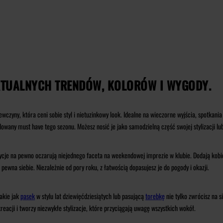
AKTUALNYCH TRENDÓW, KOLORÓW I WYGODY.
zyny, która ceni sobie styl i nietuzinkowy look. Idealne na wieczorne wyjścia, spotkania 
ny must have tego sezonu. Możesz nosić je jako samodzielną część swojej stylizacji lub
ycje na pewno oczarują niejednego faceta na weekendowej imprezie w klubie. Dodają kob
 pewna siebie. Niezależnie od pory roku, z łatwością dopasujesz je do pogody i okazji.
akie jak
pasek
w stylu lat dziewięćdziesiątych lub pasującą
torebkę
nie tylko zwrócisz na s
kreacji i tworzy niezwykłe stylizacje, które przyciągają uwagę wszystkich wokół.