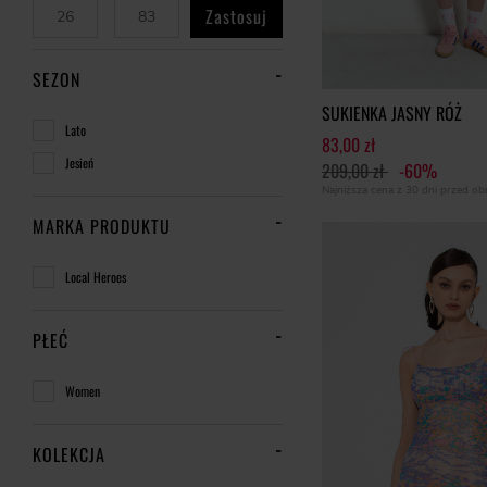
Zastosuj
SEZON
SUKIENKA JASNY RÓŻ
Lato
83,00 zł
Jesień
209,00 zł
-60%
Najniższa cena z 30 dni przed o
MARKA PRODUKTU
Local Heroes
PŁEĆ
Women
KOLEKCJA