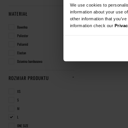
We use cookies to personalis
information about your use of
MATERIAŁ
other information that you’ve
information check our
Privac
Bawełna
Poliester
Poliamid
Elastan
Dzianina bambusowa
ROZMIAR PRODUKTU
XS
S
M
L
ONE SIZE