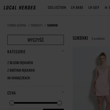
COLLECTION
LH BABE
LH GUY
🎯 
STRONA GŁÓWNA
PRODUKTY
SUKIENKI
SUKIENKI
8 produktów
WYCZYŚĆ
KATEGORIE
Z DŁUGIM RĘKAWEM
Z KRÓTKIM RĘKAWEM
NA RAMIĄCZKACH
CENA