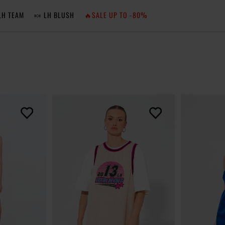
LH TEAM
🍬 LH BLUSH
🔥SALE UP TO -80%
MA
ZA
NIE 
ZA