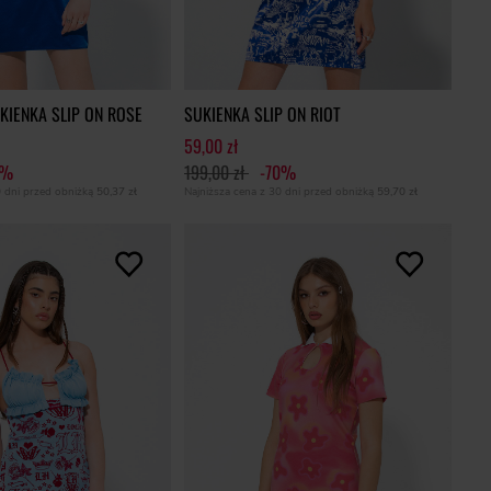
IENKA SLIP ON ROSE
SUKIENKA SLIP ON RIOT
59,00 zł
7%
199,00 zł
-70%
0 dni przed obniżką
50,37 zł
Najniższa cena z 30 dni przed obniżką
59,70 zł