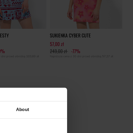
JESTY
SUKIENKA CYBER CUTE
57,00 zł
0%
249,00 zł
-77%
0 dni przed obniżką
103,60 zł
Najniższa cena z 30 dni przed obniżką
57,27 zł
About