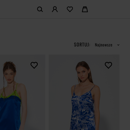
KOSZYK:
M KONTO
Nie posiadasz produktów w koszyku
LOGUJ SIĘ
SORTUJ:
Najnowsze
MAM KONTA
ŁÓŻ KONTO