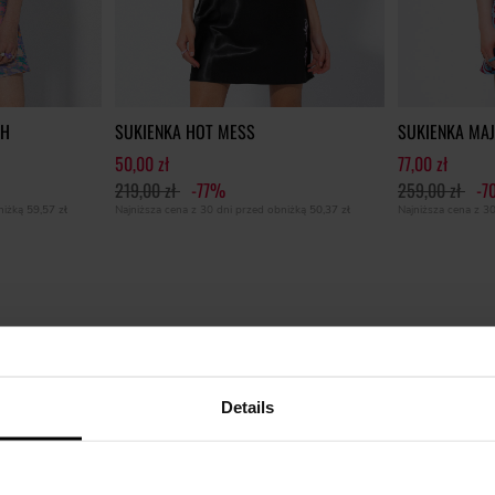
SH
SUKIENKA HOT MESS
SUKIENKA MA
50,00 zł
77,00 zł
219,00 zł
-77%
259,00 zł
-7
bniżką
59,57 zł
Najniższa cena z 30 dni przed obniżką
50,37 zł
Najniższa cena z 3
Details