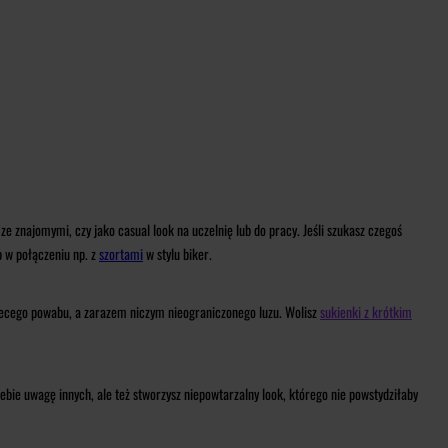
ze znajomymi, czy jako casual look na uczelnię lub do pracy. Jeśli szukasz czegoś
 w połączeniu np. z
szortami
w stylu biker.
iecego powabu, a zarazem niczym nieograniczonego luzu. Wolisz
sukienki z krótkim
iebie uwagę innych, ale też stworzysz niepowtarzalny look, którego nie powstydziłaby