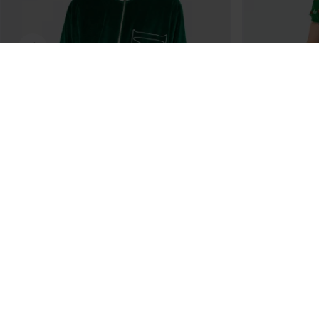
LOCAL HEROES
INFORMACJE
LH MEMORIES
POLITYKA PRYWA