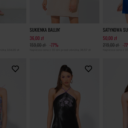
SUKIENKA BALLIN'
SATYNOWA SUK
36,00 zł
50,00 zł
159,00 zł
-77%
219,00 zł
-7
bniżką
104,00 zł
Najniższa cena z 30 dni przed obniżką
36,57 zł
Najniższa cena z 3