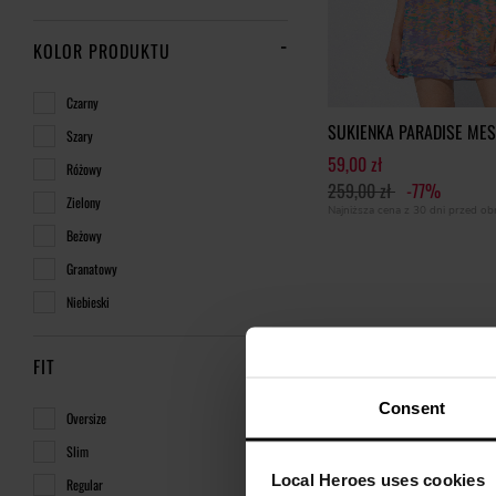
KOLOR PRODUKTU
Czarny
SUKIENKA PARADISE ME
Szary
59,00 zł
Różowy
259,00 zł
-77%
Zielony
Najniższa cena z 30 dni przed o
Beżowy
Granatowy
Niebieski
FIT
Consent
Oversize
Slim
Local Heroes uses cookies
Regular