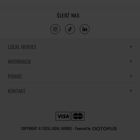
ŚLEDŹ NAS
LOCAL HEROES
INFORMACJE
LH MEMORIES
MATERIAŁY I PIELĘGNACJA
POMOC
POLITYKA PRYWATNOŚCI
REGULAMIN
KONTAKT
CZĘSTE PYTANIA
REGULAMINY PROMOCJI
DOSTAWA
REGULAMIN NEWSLETTERA
SKONTAKTUJ SIĘ Z NAMI
ZWROTY I REKLAMACJE
PREFERENCJE PLIKÓW COOKIE
METODY PŁATNOŚCI
COPYRIGHT © 2026, LOCAL HEROES -
Powered by