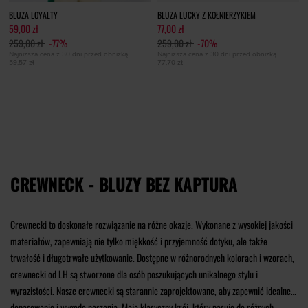
BLUZA LOYALTY
BLUZA LUCKY Z KOŁNIERZYKIEM
59,00 zł
77,00 zł
259,00 zł
-77%
259,00 zł
-70%
Najniższa cena z 30 dni przed obniżką
Najniższa cena z 30 dni przed obniżką
59,57 zł
77,70 zł
CREWNECK - BLUZY BEZ KAPTURA
Crewnecki to doskonałe rozwiązanie na różne okazje. Wykonane z wysokiej jakości
materiałów, zapewniają nie tylko miękkość i przyjemność dotyku, ale także
trwałość i długotrwałe użytkowanie. Dostępne w różnorodnych kolorach i wzorach,
crewnecki od LH są stworzone dla osób poszukujących unikalnego stylu i
wyrazistości. Nasze crewnecki są starannie zaprojektowane, aby zapewnić idealne
dopasowanie i wygodę noszenia. Mają klasyczny krój, który pasuje do różnych