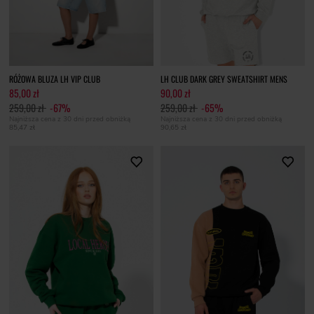
RÓŻOWA BLUZA LH VIP CLUB
LH CLUB DARK GREY SWEATSHIRT MENS
85,00 zł
90,00 zł
259,00 zł
-67%
259,00 zł
-65%
Najniższa cena z 30 dni przed obniżką
Najniższa cena z 30 dni przed obniżką
85,47 zł
90,65 zł