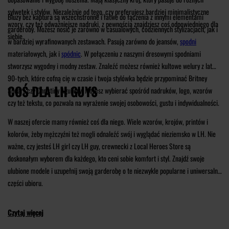
sylwetek i stylów. Niezależnie od tego, czy preferujesz bardziej minimalistyczne
Bluzy bez kaptura są wszechstronne i łatwe do łączenia z innymi elementami
wzory, czy też odważniejsze nadruki, z pewnością znajdziesz coś odpowiedniego dla
garderoby. Możesz nosić je zarówno w casualowych, codziennych stylizacjach, jak i
siebie.
w bardziej wyrafinowanych zestawach. Pasują zarówno do jeansów,
spodni
materiałowych, jak i
spódnic
. W połączeniu z naszymi dresowymi spodniami
stworzysz wygodny i modny zestaw. Znaleźć możesz również kultowe welury z lat
90-tych, które cofną cię w czasie i twoja stylówka będzie przypominać Britney
COŚ DLA LH GUYS
Spears czy Christiny Aguilery. Możesz wybierać spośród nadruków, logo, wzorów
czy też tekstu, co pozwala na wyrażenie swojej osobowości, gustu i indywidualności.
W naszej ofercie mamy również coś dla niego. Wiele wzorów, krojów, printów i
kolorów, żeby mężczyźni też mogli odnaleźć swój i wyglądać nieziemsko w LH. Nie
ważne, czy jesteś LH girl czy LH guy, crewnecki z Local Heroes Store są
doskonałym wyborem dla każdego, kto ceni sobie komfort i styl. Znajdź swoje
ulubione modele i uzupełnij swoją garderobę o te niezwykle popularne i uniwersalne
części ubioru.
Czytaj więcej