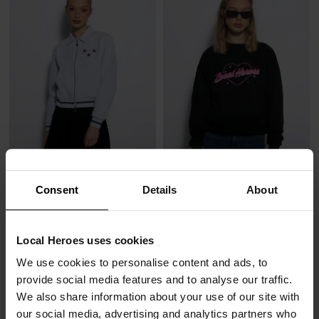
BLUZA ROZPINANA ALL STAR SZARA
BLUZA YOUR HEART CZARNA
Consent
Details
About
115,00 zł
99,00 zł
289,00 zł
-60%
249,00 zł
-60%
Najniższa cena z 30 dni przed obniżką
Najniższa cena z 30 dni przed obniżką
144,00 zł
124,00 zł
Local Heroes uses cookies
ROYAL HEROES
We use cookies to personalise content and ads, to
provide social media features and to analyse our traffic.
We also share information about your use of our site with
our social media, advertising and analytics partners who