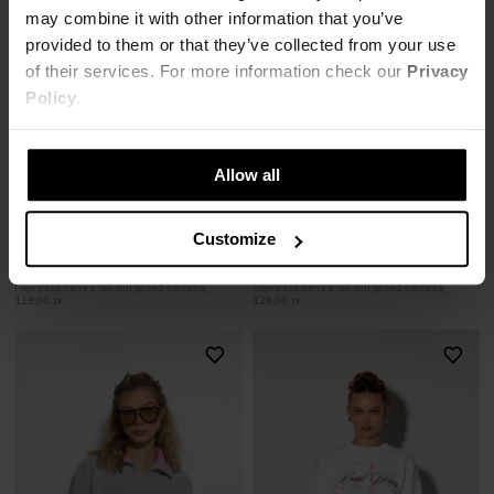
may combine it with other information that you’ve
provided to them or that they’ve collected from your use
of their services. For more information check our
Privacy
Policy
.
Allow all
BLUZA ROYAL HEROES BORDOWA
POLAROWA BLUZA ROSE FIOLETOWA
Customize
95,00 zł
103,00 zł
239,00 zł
-60%
259,00 zł
-60%
Najniższa cena z 30 dni przed obniżką
Najniższa cena z 30 dni przed obniżką
119,00 zł
129,00 zł