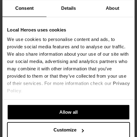
Consent
Details
About
Local Heroes uses cookies
We use cookies to personalise content and ads, to
provide social media features and to analyse our traffic.
We also share information about your use of our site with
our social media, advertising and analytics partners who
may combine it with other information that you’ve
provided to them or that they’ve collected from your use
of their services. For more information check our
Privacy
Policy
.
SPODNIE DZWONY ROSE GREEN
SPODNIE DRESOWE WORTH THE RISK WASHED
53,00 zł
51,00 zł
269,00 zł
-80%
259,00 zł
-80%
Allow all
Najniższa cena z 30 dni przed obniżką
Najniższa cena z 30 dni przed obniżką
53,80 zł
51,80 zł
Customize