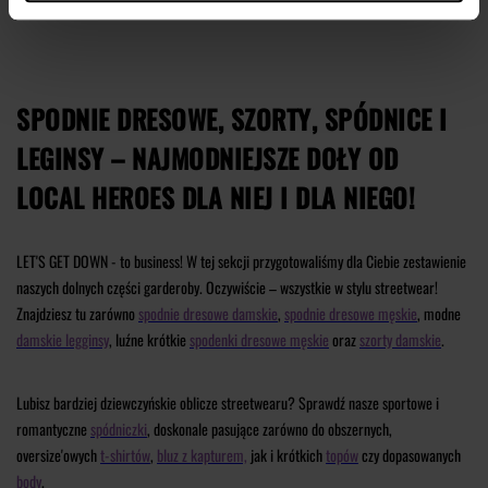
SPODNIE DRESOWE, SZORTY, SPÓDNICE I
LEGINSY – NAJMODNIEJSZE DOŁY OD
LOCAL HEROES DLA NIEJ I DLA NIEGO!
LET'S GET DOWN - to business! W tej sekcji przygotowaliśmy dla Ciebie zestawienie
naszych dolnych części garderoby. Oczywiście – wszystkie w stylu streetwear!
Znajdziesz tu zarówno
spodnie dresowe damskie
,
spodnie dresowe męskie
, modne
damskie legginsy
, luźne krótkie
spodenki dresowe męskie
oraz
szorty damskie
.
Lubisz bardziej dziewczyńskie oblicze streetwearu? Sprawdź nasze sportowe i
romantyczne
spódniczki
, doskonale pasujące zarówno do obszernych,
oversize'owych
t-shirtów
,
bluz z kapturem,
jak i krótkich
topów
czy dopasowanych
body
.