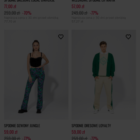
77,00 zł
57,00 zł
259,00 zł
-70%
249,00 zł
-77%
Najniższa cena z 30 dni przed obniżką
Najniższa cena z 30 dni przed obniżką
77,70 zł
57,27 zł
SPODNIE DZWONY JUNGLE
SPODNIE DRESOWE LOYALTY
59,00 zł
59,00 zł
259,00 zł
-77%
259,00 zł
-77%