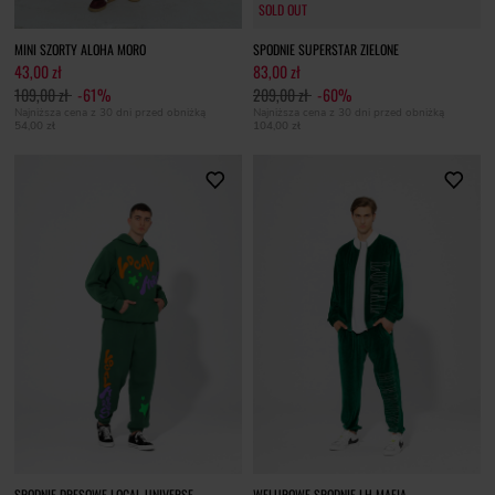
SOLD OUT
SOLD OUT
MINI SZORTY ALOHA MORO
SPODNIE SUPERSTAR ZIELONE
43,00 zł
83,00 zł
109,00 zł
-61%
209,00 zł
-60%
Najniższa cena z 30 dni przed obniżką
Najniższa cena z 30 dni przed obniżką
54,00 zł
104,00 zł
SPODNIE DRESOWE LOCAL UNIVERSE
WELUROWE SPODNIE LH MAFIA