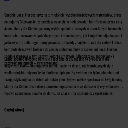
Spodnie Local Heroes szyte są z miękkich, wysokojakościowych materiałów, przez
co dajemy Ci pewność, że będziesz czuć się w nich pewnie i komfortowo przez cały
dzień. Mamy dla Ciebie ogromny wybór spodni dresowych w przeróżnych fasonach i
kolorach – zarówno w tych klasycznych i stonowanych, jak i zupełnie odjechanych i
jaskrawych. To dla tego mamy pewność, że każdy znajdzie tu coś dla siebie! Lubisz
komplety dresowe? Dobierz do swojej ulubionej bluzy dresowej od Local Heroes
spodnie dresowe w tym samym kolorze i motywie. Młodzieżowy, modny look i
Luźne spodnie dresowe damskie i szerokie dresy męskie to propozycja dla
zazdrość znajomych – gwarantowane!
aktywnych osób – kochających taniec, jazdę na desce, utożsamiających się z
wielkomiejskim stylem życia i kulturą hiphopu. Są świetne nie tylko jako element
Twojej stylizacji na co dzień, ale także jako stylowa odzież sportowa na twój trening.
Mamy dla Ciebie także dresy damskie dopasowane oraz damskie dresy welurowe –
typowo casualowe, idealne do domu, na spacer, na uczelnie czy spotkanie ze
znajomymi.
Czytaj więcej