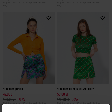
Najniższa cena z 30 dni przed obniżką
Najniższa cena z 30 dni przed obniżką
59,57 zł
59,57 zł
SPÓDNICA JUNGLE
SPÓDNICA LH MONOGRAM BERRY
47,00 zł
53,00 zł
189,00 zł
-75%
179,00 zł
-70%
Najniższa cena z 30 dni przed obniżką
Najniższa cena z 30 dni przed obniżką
47,25 zł
53,70 zł