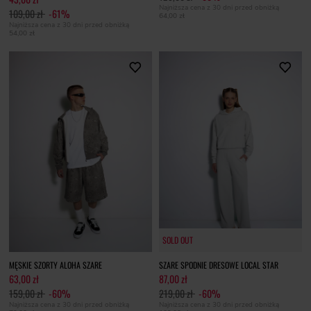
Najniższa cena z 30 dni przed obniżką
109,00 zł
-61%
64,00 zł
Najniższa cena z 30 dni przed obniżką
54,00 zł
SOLD OUT
SOLD OUT
MĘSKIE SZORTY ALOHA SZARE
SZARE SPODNIE DRESOWE LOCAL STAR
63,00 zł
87,00 zł
159,00 zł
-60%
219,00 zł
-60%
Najniższa cena z 30 dni przed obniżką
Najniższa cena z 30 dni przed obniżką