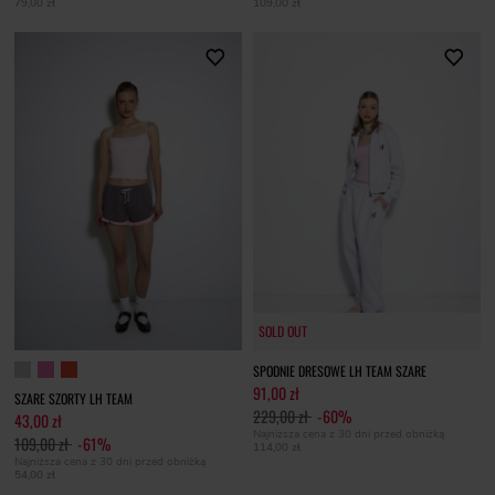
79,00 zł
109,00 zł
SOLD OUT
SOLD OUT
SPODNIE DRESOWE LH TEAM SZARE
91,00 zł
SZARE SZORTY LH TEAM
229,00 zł
-60%
43,00 zł
Najniższa cena z 30 dni przed obniżką
109,00 zł
-61%
114,00 zł
Najniższa cena z 30 dni przed obniżką
54,00 zł