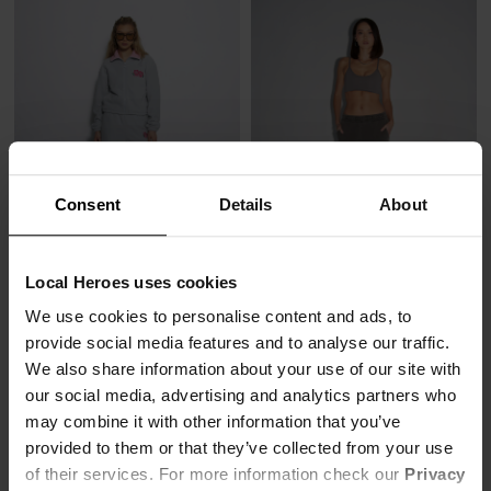
Consent
Details
About
SOLD OUT
Local Heroes uses cookies
POLAROWE SPODNIE ROSE SZARE
91,00 zł
We use cookies to personalise content and ads, to
SPODNIE LH CLUB SPRANE SZARE
229,00 zł
-60%
103,00 zł
provide social media features and to analyse our traffic.
Najniższa cena z 30 dni przed obniżką
259,00 zł
-60%
We also share information about your use of our site with
114,00 zł
Najniższa cena z 30 dni przed obniżką
our social media, advertising and analytics partners who
129,00 zł
may combine it with other information that you’ve
provided to them or that they’ve collected from your use
of their services. For more information check our
Privacy