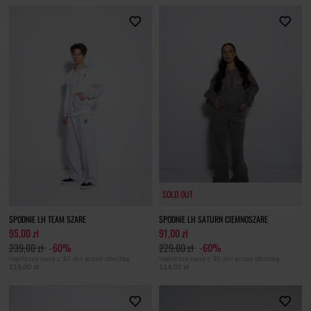
SOLD OUT
SOLD OUT
SPODNIE LH TEAM SZARE
SPODNIE LH SATURN CIEMNOSZARE
95,00 zł
91,00 zł
239,00 zł
-60%
229,00 zł
-60%
Najniższa cena z 30 dni przed obniżką
Najniższa cena z 30 dni przed obniżką
119,00 zł
114,00 zł