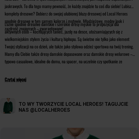
jaskrawych. To dla tego mamy pewność, że każdy znajdzie tu coś dla siebie! Lubisz
komplety dresowe? Dobierz do swojej ulubionej bluzy dresowej od Local Heroes
spodnie dresowe w tym samym kolorze i motywie. Młodzieżowy, modny look i
Luźne spodnie dresowe damskie i szerokie dresy męskie to propozycja dla
zazdrość znajomych – gwarantowane!
aktywnych osób – kochających taniec, jazdę na desce, utożsamiających się z
wielkomiejskim stylem życia i kulturą hiphopu. Są świetne nie tylko jako element
Twojej stylizacji na co dzień, ale także jako stylowa odzież sportowa na twój trening.
Mamy dla Ciebie także dresy damskie dopasowane oraz damskie dresy welurowe –
typowo casualowe, idealne do domu, na spacer, na uczelnie czy spotkanie ze
znajomymi.
Czytaj więcej