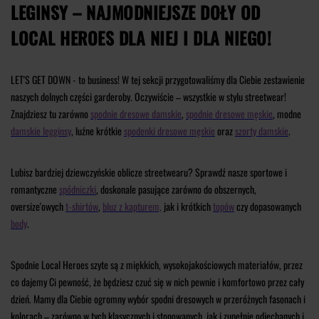
LEGINSY – NAJMODNIEJSZE DOŁY OD
LOCAL HEROES DLA NIEJ I DLA NIEGO!
LET'S GET DOWN - to business! W tej sekcji przygotowaliśmy dla Ciebie zestawienie
naszych dolnych części garderoby. Oczywiście – wszystkie w stylu streetwear!
Znajdziesz tu zarówno
spodnie dresowe damskie
,
spodnie dresowe męskie
, modne
damskie legginsy
, luźne krótkie
spodenki dresowe męskie
oraz
szorty damskie
.
Lubisz bardziej dziewczyńskie oblicze streetwearu? Sprawdź nasze sportowe i
romantyczne
spódniczki
, doskonale pasujące zarówno do obszernych,
oversize'owych
t-shirtów
,
bluz z kapturem,
jak i krótkich
topów
czy dopasowanych
body
.
Spodnie Local Heroes szyte są z miękkich, wysokojakościowych materiałów, przez
co dajemy Ci pewność, że będziesz czuć się w nich pewnie i komfortowo przez cały
dzień. Mamy dla Ciebie ogromny wybór spodni dresowych w przeróżnych fasonach i
kolorach – zarówno w tych klasycznych i stonowanych, jak i zupełnie odjechanych i