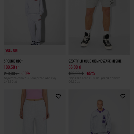
SOLD OUT
SOLD OUT
SPODNIE BDE*
SZORTY LH CLUB CIEMNOSZARE MĘSKIE
109,50 zł
66,00 zł
219,00 zł
-50%
189,00 zł
-65%
Najniższa cena z 30 dni przed obniżką
Najniższa cena z 30 dni przed obniżką
142,35 zł
66,15 zł