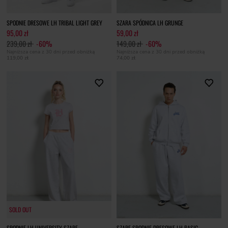
SPODNIE DRESOWE LH TRIBAL LIGHT GREY
SZARA SPÓDNICA LH GRUNGE
95,00 zł
59,00 zł
239,00 zł
-60%
149,00 zł
-60%
Najniższa cena z 30 dni przed obniżką
Najniższa cena z 30 dni przed obniżką
119,00 zł
74,00 zł
SOLD OUT
SOLD OUT
SPODNIE LH UNIVERSITY SZARE
SZARE SPODNIE DRESOWE LH BASIC