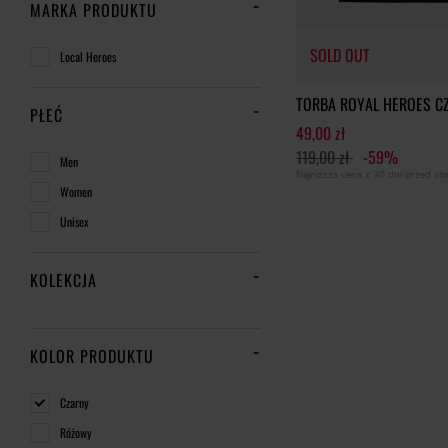
MARKA PRODUKTU
SOLD OUT
Local Heroes
TORBA ROYAL HEROES C
PŁEĆ
49,00 zł
119,00 zł
-59%
Men
Najniższa cena z 30 dni przed o
Women
Unisex
KOLEKCJA
KOLOR PRODUKTU
Czarny
Różowy