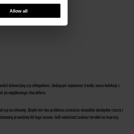
Allow all
y jesteś dziewczyną czy chłopakiem, śledzącym najnowsze trendy, nasza kolekcja z
dać jej wyjątkowego charakteru.
d czy na siłownię. Dzięki nim bez problemu zmieścisz wszystkie niezbędne rzeczy i
tanowią prawdziwy hit tego sezonu. Jeśli natomiast szukasz torebki na imprezę,