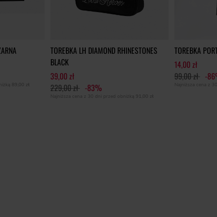
ZARNA
TOREBKA LH DIAMOND RHINESTONES
TOREBKA PORT
BLACK
14,00 zł
39,00 zł
99,00 zł
-8
bniżką
89,00 zł
Najniższa cena z 3
229,00 zł
-83%
Najniższa cena z 30 dni przed obniżką
91,00 zł