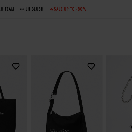
LH TEAM
🍬 LH BLUSH
🔥SALE UP TO -80%
MA
ZA
NIE 
ZA