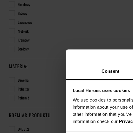
Fioletowy
Beżowy
Lawendowy
Niebieski
Kremowy
Bordowy
MATERIAŁ
Consent
Bawełna
Poliester
Local Heroes uses cookies
Poliamid
We use cookies to personalis
information about your use of
other information that you’ve
ROZMIAR PRODUKTU
information check our
Privac
ONE SIZE