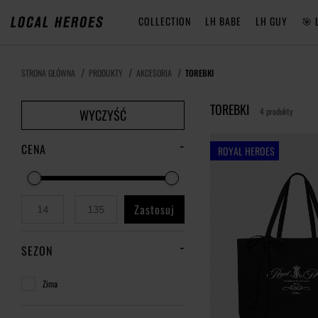
COLLECTION
LH BABE
LH GUY
🎯 
STRONA GŁÓWNA
PRODUKTY
AKCESORIA
TOREBKI
TOREBKI
4 produkty
WYCZYŚĆ
CENA
ROYAL HEROES
Zastosuj
SEZON
Zima