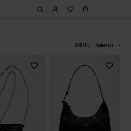
KOSZYK:
M KONTO
Nie posiadasz produktów w koszyku
LOGUJ SIĘ
SORTUJ:
Najnowsze
MAM KONTA
ŁÓŻ KONTO