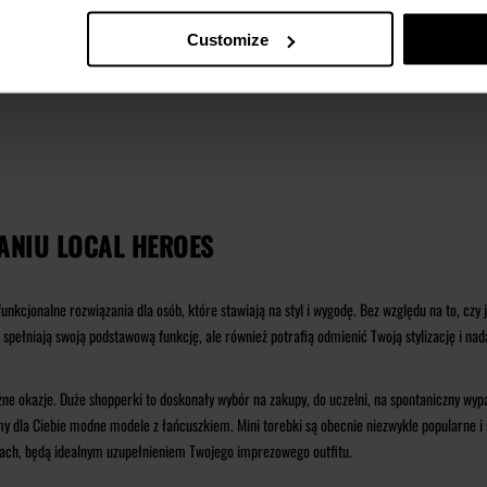
Customize
ANIU LOCAL HEROES
funkcjonalne rozwiązania dla osób, które stawiają na styl i wygodę. Bez względu na to, cz
 spełniają swoją podstawową funkcję, ale również potrafią odmienić Twoją stylizację i na
ne okazje. Duże shopperki to doskonały wybór na zakupy, do uczelni, na spontaniczny wypa
y dla Ciebie modne modele z łańcuszkiem. Mini torebki są obecnie niezwykle popularne i s
orach, będą idealnym uzupełnieniem Twojego imprezowego outfitu.