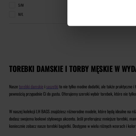
S/M
M/L
TOREBKI DAMSKIE I TORBY MĘSKIE W WYD
Nasze
torebki damskie
i
saszetki
to nie tylko modne dodatki, ale także praktyczne i 
pewnością przypadnie Ci do gustu. Oferujemy szeroki wybór torebek, które nie tylko
W naszej kolekcji LH BAGS znajdziesz różnorodne modele, które będą idealne na róż
dodasz swojemu lookowi stylowego akcentu. Jeśli preferujesz mniejsze torebki, mam
koniecznie zobacz nasze torebki bagietki. Dostępne w wielu różnych wzorach i kol