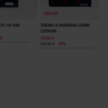
SOLD OUT
FEL YIN YANG
TOREBKA LH MONOGRAM CZARNO-
CZERWONA
6%
134,50 zł
0 dni przed obniżką
19,00 zł
269,00 zł
-50%
Najniższa cena z 30 dni przed obniżką
269,00 zł