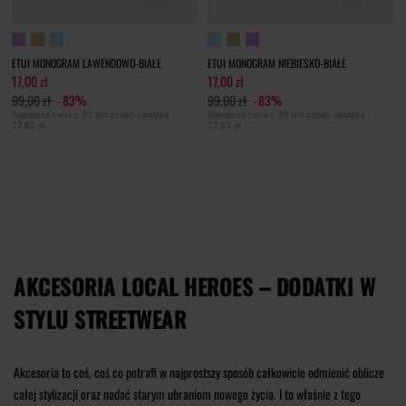
ETUI MONOGRAM LAWENDOWO-BIAŁE
ETUI MONOGRAM NIEBIESKO-BIAŁE
17,00 zł
17,00 zł
99,00 zł
-83%
99,00 zł
-83%
Najniższa cena z 30 dni przed obniżką
Najniższa cena z 30 dni przed obniżką
17,82 zł
17,82 zł
AKCESORIA LOCAL HEROES – DODATKI W
STYLU STREETWEAR
Akcesoria to coś, coś co potrafi w najprostszy sposób całkowicie odmienić oblicze
całej stylizacji oraz nadać starym ubraniom nowego życia. I to właśnie z tego